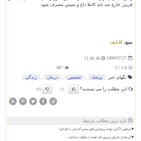
فریزر خارج شد باید کاملا داغ و سپس مصرف شود.
منبع:
كادایف
1400/07/27
11:06:36
987
5
/
5.0
تگهای خبر:
پزشك
,
تخصص
,
درمان
,
زندگی
این مطلب را می پسندید؟
(0)
(1)
تازه ترین مطالب مرتبط
ویتامین D می تواند پروتئین های سمی آلزایمر را کم کند
آن چه از تاریکی بیرون آمد همه را شگفت زده کرد