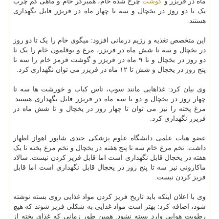
ماه در فریزر و
گوشت
چرخ شده خام، همبرگر خام و ماهی کم چرب
یک تا دو روز در یخچال و سه تا چهار ماه در فریزر قابل نگهداری
هستند.
این متخصص تغذیه و رژیم درمانی افزود: میگوی خام را یک تا دو روز
در یخچال و سه تا شش ماه در فریزر، مرغ و بوقلمون خام را یک تا
دو روز در یخچال و تا ۹ ماه در فریزر و گوشت قرمز خام را سه تا
پنج روز در یخچال و شش تا ۱۲ ماه در فریزر می توان نگهداری کرد.
وی بیان کرد: غذاهایی مانند سوپ، تاس کباب و خورشت ها سه تا
چهار روز در یخچال و دو تا سه ماه در فریزر قابل نگهداری هستند.
مرغ پخته را نیز می توان تا چهار روز در یخچال و تا شش ماه در
فریزر نگهداری کرد.
عضو هیات علمی دانشگاه علوم پزشکی جندی شاپور اهواز اظهار
داشت: تخم مرغ خام سه تا پنج هفته در یخچال و تخم مرغ پخته تا یک
هفته در یخچال قابل نگهداری است اما قابل فریز کردن نیست. سالاد
ماکارونی نیز سه تا پنج روز در یخچال قابل نگهداری است اما قابل
فریز کردن نیست.
وی با اعلان اینکه باید تاریخ فریز کردن مواد غذایی روی بسته نوشته
شود، اضافه کرد: بهتر است مواد غذایی به شکلی فریز شوند که هیچ
رطوبت هوایی وارد بسته نشود. همین طور زمانی که غذای پخته از