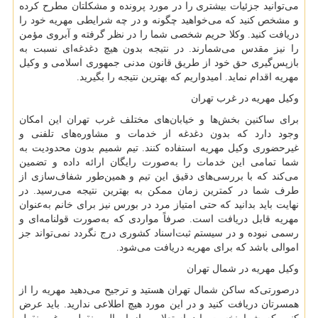
می‌توانید جزئیات بیشتری را در مورد پرونده و مشکلتان مطرح کرده
و مشخص کنید که می‌خواهید چگونه و در چه شرایطی مهریه خود را
دریافت کنید. وکلا حریم شخصی شما را در نظر گرفته و آبروی مؤمن
را نیز مقدس می‌شمارند. در نتیجه بدون هیچ دغدغه‌ای نسبت به
بازپس‌گیری حق خود از طریق قانون مدنی جمهوری اسلامی و وکیل
مهریه اقدام نماید. امیدواریم که بهترین نتیجه را بگیرید.
وکیل مهریه در غرب تهران
برای ساکنین بخش‌ها و خیابان‌های مختلف غرب تهران این امکان
وجود دارد که بدون دغدغه از خدمات و مشاوره‌های تلفنی و
غیرحضوری وکیل مهریه استفاده کنند. تیم شمیم بدون محدودیت به
شما تمامی این خدمات را به‌صورت رایگان ارائه داده و تضمین
می‌کند که با بررسی‌های دقیق این تیم و همین‌طور شفاف‌سازی از
طرف شما در کمترین زمان ممکن به بهترین نتیجه می‌رسید. در
نهایت باید بدانید که حتی امتیاز مرد در بورس نیز برای خانم به‌عنوان
مهریه قابل دریافت است. صرفاً مواردی که به‌صورت قولنامه‌ای و
رسمی نبوده و در سیستم ثبت‌اسناد کشوری درج نگردد نمی‌تواند جز
اموالی باشد که برای مهریه دریافت می‌شود.
وکیل مهریه در شمال تهران
درصورتی‌که ساکن شمال تهران هستید و ترجیح می‌دهید مهریه را از
همسرتان دریافت کنید و در این مورد هیچ اطلاعی ندارید. باید عرض