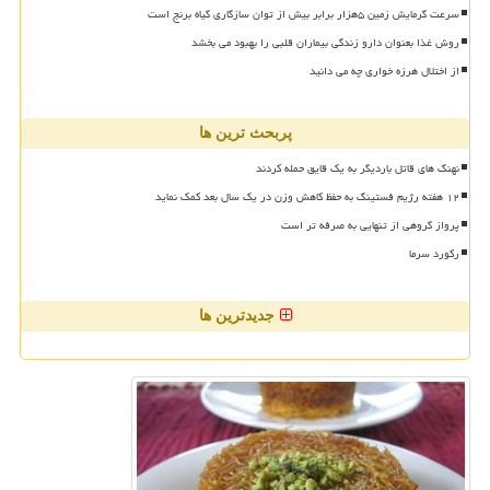
سرعت گرمایش زمین ۵هزار برابر بیش از توان سازگاری گیاه برنج است
روش غذا بعنوان دارو زندگی بیماران قلبی را بهبود می بخشد
از اختلال هرزه خواری چه می دانید
پربحث ترین ها
نهنگ های قاتل باردیگر به یک قایق حمله کردند
۱۲ هفته رژیم فستینگ به حفظ کاهش وزن در یک سال بعد کمک نماید
پرواز گروهی از تنهایی به صرفه تر است
رکورد سرما
جدیدترین ها