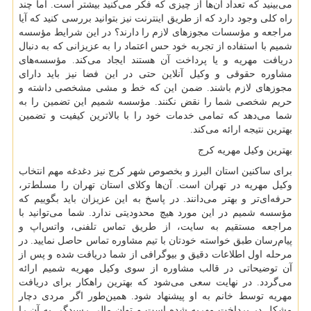
می‌بینید که تعداد آن‌ها از چیزی که فکر می‌کنید بیشتر است. اما چند
راه کلی وجود دارد که از طریق اینترنت نیز بتوانید بررسی کنید که آیا
مراجعه و مؤسسات مجوزهای لازم را دارند؟ در این شرایط مؤسسه
شمیم با استفاده از تجربه خود حس اعتماد را به عزیزانی که به دنبال
دریافت مهریه و یا پرداخت آن هستند ایجاد می‌کند. مؤسسه‌های
مشاوره حقوقی و وکیل آنلاین حتی در این فضا نیز باید دارای
مجوزهای لازم باشند. ضمن این که خط و مشی مشخصی داشته و
حریم شخصی شما را نقض نکنند. مؤسسه شمیم این تضمین را به
شما می‌دهد که تمامی خدمات خود را با بالاترین کیفیت و تضمین
بهترین نتیجه ارائه می‌کند.
بهترین وکیل مهریه کرج
برای ساکنین استان البرز و بخصوص شهر کرج نیز دغدغه مهم انتخاب
وکیل مهریه در تهران است. آن‌ها وکلای استان تهران را مسلط‌تر،
حرفه‌ای‌تر و بهتر می‌دانند. در پاسخ به این عزیزان باید بگوییم که
مؤسسه شمیم در این مورد هیچ محدودیتی ندارد. شما می‌توانید با
مراجعه مستقیم به سایت، از طریق تماس تلفنی، واتس‌اپ و
پیام‌رسان طبق خواسته خودتان با تیم مشاوره تماس حاصل نمایید. در
مرحله اول اطلاعات دقیق و بیوگرافی از شما دریافت شده و پس از
آن توضیحاتی در قالب مشاوره از سوی وکیل مهریه شمیم ارائه
می‌گردد. در نهایت سعی می‌شود که بهترین راهکار برای دریافت
مهریه توسط خانم به او پیشنهاد شود. همین‌طور اگر مردی دچار
مشکل در پرداخت مهریه شده است و توان مالی رسیدگی به آن را