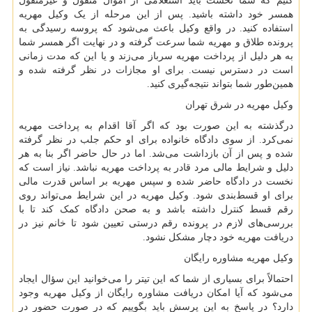
کنیم که شما نخست باید استعلامی از اموال منقول و غیرمنقول
همسر خود داشته باشید. پس از این مرحله از یک وکیل مهریه
استفاده کنید. در واقع وکیل باعث می‌شود که پروسه رسیدگی به
پرونده طلاق و مهریه شما سرعت گرفته و در نهایت اگر همسر شما
به هر دلیل از پرداخت مهریه سرباز می‌زند و یا این که مدت زمانی
است در دسترس نیست. برای او مجازات در نظر گرفته شده و
همین‌طور شما بتواند نتیجه‌گیری کنید.
وکیل مهریه در شرق تهران
درگذشته به این صورت بود که اگر آقا اقدام به پرداخت مهریه
نمی‌کرد. از سوی دادگاه خانواده برای او حکم جلب در نظر گرفته
شده و پس از آن بازداشت می‌شد. اما در حال حاضر اگر بنا به هر
دلیل و شرایط مالی مرد قادر به پرداخت مهریه نباشد. نیاز است که
نخست در دادگاه حاضر شده و سپس مهریه بر اساس قدرت مالی
برای او قسط‌بندی شود. وکیل مهریه در این شرایط می‌تواند روی
رقم قسط کنترل داشته باشد و به صحن دادگاه کمک کند تا با
بررسی‌های لازم در پرونده رقم درستی تعیین شود تا خانم نیز در
دریافت مهریه خود دچار مشکل نشود.
وکیل مهریه مشاوره رایگان
احتمالاً برای بسیاری از شما که این تیتر را می‌خوانید این سؤال ایجاد
می‌شود که آیا امکان دریافت مشاوره رایگان از وکیل مهریه وجود
دارد؟ در پاسخ به این پرسش باید بگوییم که در صورت حضور در