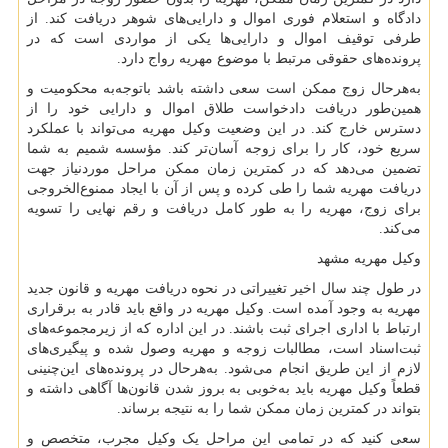
دادگاه و استعلام فوری اموال و دارایی‌های شوهر دریافت کند. از
طرفی توقیف اموال و دارایی‌ها یکی از مواردی است که در
پرونده‌های حقوقی مرتبط با موضوع مهریه رواج دارد.
به‌هرحال زوج ممکن است سعی داشته باشد باتوجه‌به محکومیت و
همین‌طور دریافت دادخواست طلاق اموال و دارایی خود را از
دسترس خارج کند. در این وضعیت وکیل مهریه می‌تواند با عملکرد
سریع خود، کار را برای زوجه آسان‌تر کند. مؤسسه شمیم به شما
تضمین می‌دهد که در کمترین زمان ممکن مراحل موردنیاز جهت
دریافت مهریه شما را طی کرده و پس از آن با ایجاد ممنوع‌الخروجی
برای زوج، مهریه را به طور کامل دریافت و رقم نهایی را تسویه
می‌کند.
وکیل مهریه مشهد
در طول چند سال اخیر تغییراتی در نحوه دریافت مهریه و قانون جدید
مهریه به وجود آمده است. وکیل مهریه در واقع باید قادر به برقراری
ارتباط با اداری اجرای ثبت باشند. در این اداره که از زیرمجموعه‌های
ثبت‌اسناد است، مطالبات زوجه و مهریه وصول شده و پیگیری‌های
لازم از این طریق انجام می‌شود. به‌هرحال در پرونده‌های این‌چنینی
قطعاً وکیل مهریه باید به‌خوبی به بروز شدن قانون‌ها آگاهی داشته و
بتواند در کمترین زمان ممکن شما را به نتیجه برساند.
سعی کنید که در تمامی این مراحل یک وکیل مجرب، متخصص و