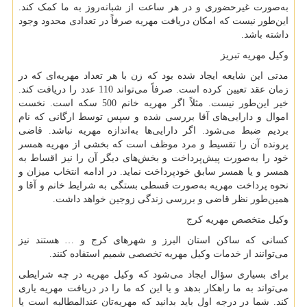
به‌صورت غیرحضوری و در هر ساعت از شبانه‌روز به ما کمک کند.
این‌طور نیست که امکان دریافت مهریه صرفاً در تعدادی محدود وجود
داشته باشد.
وکیل مهریه تبریز
مدتی این شایعه ایجاد شده بود که زن با هر تعداد مهریه‌ای که در
زمان عقد تعیین کرده است. صرفاً می‌تواند 110 عدد را دریافت کند.
خیر این‌طور نیست. مثلاً اگر مهریه خانم 500 سکه است. نخست
اموال و دارایی‌های آقا بررسی شده و سپس توسط ارگانی که نام
بردیم ضبط می‌شود. اگر دارایی‌ها به‌اندازه مهریه نباشد. قاضی
پرونده آن را تقسیط و مرد موظف است که بخشی از مهریه همسر
خود را به‌صورت پیش‌پرداخت و بخش‌های دیگر آن را نیز اقساط به
همسر و یا همسر سابق خودپرداخت نماید. در ادامه انتخاب میزان و
نحوه پرداخت مهریه به‌صورت قسطی بستگی به شرایط خانم و آقا و
همین‌طور نظر قاضی و بررسی زندگی زوجین خواهد داشت.
وکیل متخصص مهریه کرج
کسانی که ساکن استان البرز و شهرهای کرج و … هستند نیز
می‌توانند از خدمات وکیل مهریه تخصصی شمیم استفاده کنند.
برای بسیاری سؤال ایجاد می‌شود که وکیل مهریه در چه شرایطی
می‌تواند به ما راهکار بدهد و یا این که ما را در دریافت مهریه یاری
کند. شما در درجه اول باید بدانید که مهریه‌تان عندالمطالبه است یا