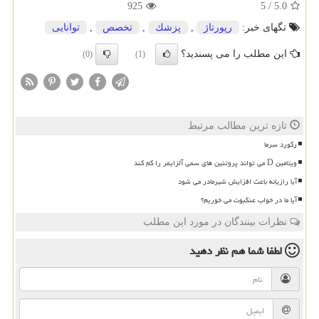
925
5
/
5.0
تگهای خبر:
رپورتاژ
,
پزشك
,
تخصص
,
توانایی
این مطلب را می پسندید؟
(0)
(1)
تازه ترین مطالب مرتبط
رکورد سرما
ویتامین D می تواند پروتئین های سمی آلزایمر را کم کند
آیا رازیانه باعث افزایش شیرمادر می شود
آیا ما در خواب عنکبوت می خوریم؟
نظرات بینندگان در مورد این مطلب
لطفا شما هم
نظر دهید