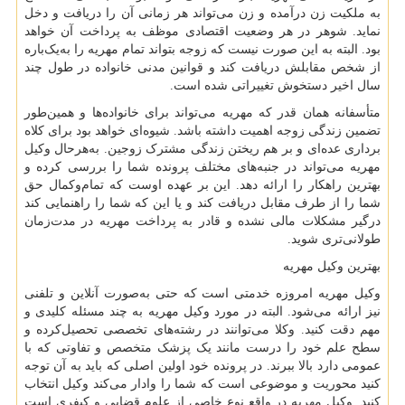
به ملکیت زن درآمده و زن می‌تواند هر زمانی آن را دریافت و دخل
نماید. شوهر در هر وضعیت اقتصادی موظف به پرداخت آن خواهد
بود. البته به این صورت نیست که زوجه بتواند تمام مهریه را به‌یک‌باره
از شخص مقابلش دریافت کند و قوانین مدنی خانواده در طول چند
سال اخیر دستخوش تغییراتی شده است.
متأسفانه همان قدر که مهریه می‌تواند برای خانواده‌ها و همین‌طور
تضمین زندگی زوجه اهمیت داشته باشد. شیوه‌ای خواهد بود برای کلاه
برداری عده‌ای و بر هم ریختن زندگی مشترک زوجین. به‌هرحال وکیل
مهریه می‌تواند در جنبه‌های مختلف پرونده شما را بررسی کرده و
بهترین راهکار را ارائه دهد. این بر عهده اوست که تمام‌وکمال حق
شما را از طرف مقابل دریافت کند و یا این که شما را راهنمایی کند
درگیر مشکلات مالی نشده و قادر به پرداخت مهریه در مدت‌زمان
طولانی‌تری شوید.
بهترین وکیل مهریه
وکیل مهریه امروزه خدمتی است که حتی به‌صورت آنلاین و تلفنی
نیز ارائه می‌شود. البته در مورد وکیل مهریه به چند مسئله کلیدی و
مهم دقت کنید. وکلا می‌توانند در رشته‌های تخصصی تحصیل‌کرده و
سطح علم خود را درست مانند یک پزشک متخصص و تفاوتی که با
عمومی دارد بالا ببرند. در پرونده خود اولین اصلی که باید به آن توجه
کنید محوریت و موضوعی است که شما را وادار می‌کند وکیل انتخاب
کنید. وکیل مهریه در واقع نوع خاصی از علوم قضایی و کیفری است