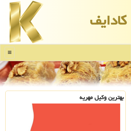
كادایف
منو
بهترین وکیل مهریه