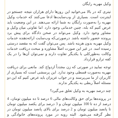
وکیل مهریه رایگان
تیتری که در بالا می‌خوانید این روزها دارای هزاران نتیجه جستجو در
اینترنت است. بسیاری از وب‌سایت‌ها ادعا می‌کنند که خدمات وکیل
مهریه را به‌صورت رایگان به شما ارائه می‌دهند. در این وضعیت باید
عرض کنیم که بله، چنین خدماتی وجود دارد. اما تفاوتی میان وکیل و
مشاور وجود دارد. وکیل می‌تواند در صحن دادگاه برای پیش برد
پرونده حضور داشته باشد. درصورتی‌که وب‌سایت ارائه‌دهنده خدمات
وکیل مهریه بدون هزینه باشد. پس می‌توان گفت که به مقصد درستی
رسیده اسد. در غیر این صورت اصلاً مشاوره و مبحث دریافت خدمات
وکالت به‌طورکلی با یکدیگر تفاوت دارند و نمی‌توان آن‌ها را در یک
کفه ترازو قرارداد.
توجه نمایید در صورتی که زن مجدداً ازدواج کند. مانعی برای دریافت
مهریه به‌صورت قسطی وجود ندارد. این پرسشی است که بسیاری از
کاربران از ما می‌پرسند و در جواب عزیزان باید عرض کنیم که این دو
مسئله اصلاً ربطی به یکدیگر ندارند.
چند درصد مهریه به وکیل تعلق می‌گیرد؟
در پرونده‌ها برای حق وکالت‌های مالی 6 درصد تا ده میلیون تومان، 4
درصد از ده تا 100 میلیون تومان و 3 درصد برای یکصد میلیون تومان
تا پانصد میلیون تومان و 2 درصد برای بالای پانصد میلیون تومان در
نظر گرفته می‌شود. البته رویه در مورد پرونده‌های خانوادگی و