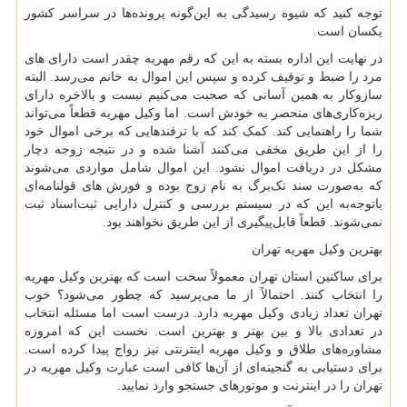
توجه کنید که شیوه رسیدگی به این‌گونه پرونده‌ها در سراسر کشور
یکسان است.
در نهایت این اداره بسته به این که رقم مهریه چقدر است دارای های
مرد را ضبط و توقیف کرده و سپس این اموال به خانم می‌رسد. البته
سازوکار به همین آسانی که صحبت می‌کنیم نیست و بالاخره دارای
ریزه‌کاری‌های منحصر به خودش است. اما وکیل مهریه قطعاً می‌تواند
شما را راهنمایی کند. کمک کند که با ترفندهایی که برخی اموال خود
را از این طریق مخفی می‌کنند آشنا شده و در نتیجه زوجه دچار
مشکل در دریافت اموال نشود. این اموال شامل مواردی می‌شوند
که به‌صورت سند تک‌برگ به نام زوج بوده و فورش های قولنامه‌ای
باتوجه‌به این که در سیستم بررسی و کنترل دارایی ثبت‌اسناد ثبت
نمی‌شوند. قطعاً قابل‌پیگیری از این طریق نخواهند بود.
بهترین وکیل مهریه تهران
برای ساکنین استان تهران معمولاً سخت است که بهترین وکیل مهریه
را انتخاب کنند. احتمالاً از ما می‌پرسید که چطور می‌شود؟ خوب
تهران تعداد زیادی وکیل مهریه دارد. درست است اما مسئله انتخاب
در تعدادی بالا و بین بهتر و بهترین است. نخست این که امروزه
مشاوره‌های طلاق و وکیل مهریه اینترنتی نیز رواج پیدا کرده است.
برای دستیابی به گنجینه‌ای از آن‌ها کافی است عبارت وکیل مهریه در
تهران را در اینترنت و موتورهای جستجو وارد نمایید.