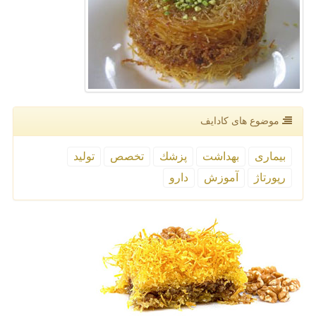
موضوع های كادایف
بیماری
بهداشت
پزشك
تخصص
تولید
رپورتاژ
آموزش
دارو