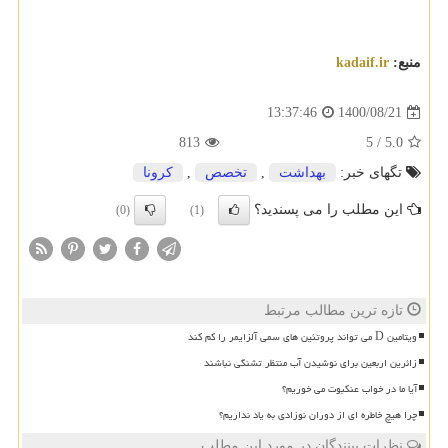
منبع:
kadaif.ir
1400/08/21
13:37:46
813
5
/
5.0
تگهای خبر:
بهداشت
,
تخصص
,
كرونا
این مطلب را می پسندید؟
(0)
(1)
تازه ترین مطالب مرتبط
ویتامین D می تواند پروتئین های سمی آلزایمر را کم کند
زائرین اربعین برای نوشیدن آب منتظر تشنگی نباشند
آیا ما در خواب عنکبوت می خوریم؟
چرا هیچ خاطره ای از دوران نوزادی به یاد نداریم؟
نظرات بینندگان در مورد این مطلب