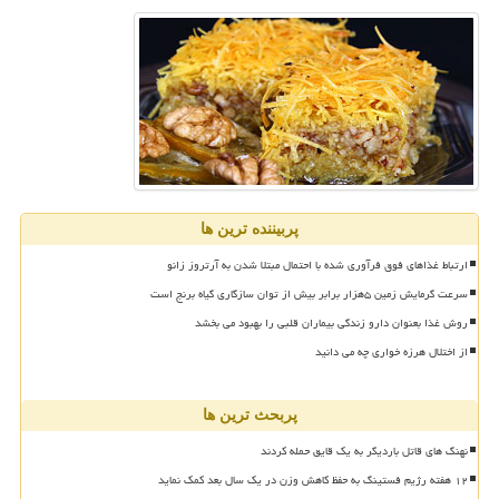
پربیننده ترین ها
ارتباط غذاهای فوق فرآوری شده با احتمال مبتلا شدن به آرتروز زانو
سرعت گرمایش زمین ۵هزار برابر بیش از توان سازگاری گیاه برنج است
روش غذا بعنوان دارو زندگی بیماران قلبی را بهبود می بخشد
از اختلال هرزه خواری چه می دانید
پربحث ترین ها
نهنگ های قاتل باردیگر به یک قایق حمله کردند
۱۲ هفته رژیم فستینگ به حفظ کاهش وزن در یک سال بعد کمک نماید