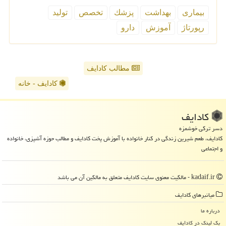
بیماری
بهداشت
پزشك
تخصص
تولید
رپورتاژ
آموزش
دارو
مطالب کادایف
کادایف - خانه
كادایف
دسر ترکی خوشمزه
کادایف، طعم شیرین زندگی در کنار خانواده با آموزش پخت کادایف و مطالب حوزه آشپزی، خانواده
و اجتماعی
kadaif.ir - مالکیت معنوی سایت كادایف متعلق به مالکین آن می باشد
میانبرهای كادایف
درباره ما
بک لینک در كادایف