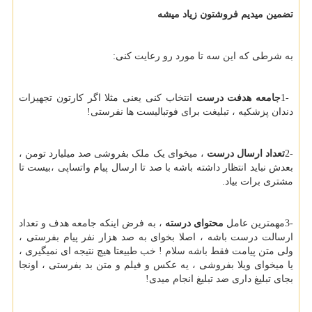
تضمین میدیم فروشتون زیاد میشه
به شرطی که این سه تا مورد رو رعایت کنی:
1-
جامعه هدفت درست
انتخاب کنی یعنی مثلا اگر کارتون تجهیزات
دندان پزشکیه ، تبلیغت برای فوتبالیست ها نفرستی
!
2-
تعداد ارسال درست
، میخوای یک ملک بفروشی صد میلیارد تومن ،
بعدش نباید انتظار داشته باشه با صد تا ارسال پیام واتساپی ،بیست تا
مشتری برات بیاد.
3-
مهمترین عامل
محتوای درسته
، به فرض اینکه جامعه هدف و تعداد
ارسالت درست باشه ، اصلا بخوای به صد هزار نفر پیام بفرستی ،
ولی متن پیامت فقط باشه سلام ! خب طبیعتا هیچ نتیجه ای نمیگیری ،
یا میخوای ویلا بفروشی ، یه عکس و فیلم و متن بد بفرستی ، اونجا
بجای تبلیغ داری ضد تبلیغ انجام میدی
!