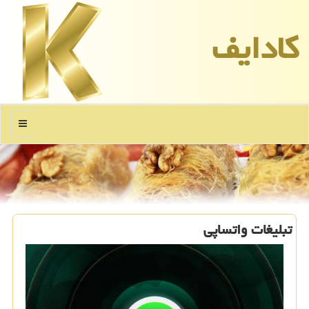
كادایف
منو
تبلیغات واتساپی