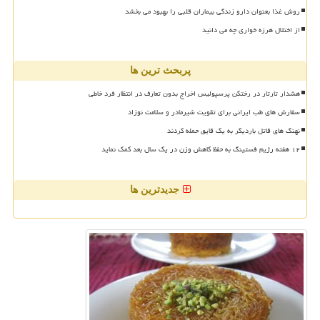
روش غذا بعنوان دارو زندگی بیماران قلبی را بهبود می بخشد
از اختلال هرزه خواری چه می دانید
پربحث ترین ها
هشدار تارتار در رختکن پرسپولیس اخراج بدون تعارف در انتظار فرد خاطی
سفارش های طب ایرانی برای تقویت شیرمادر و سلامت نوزاد
نهنگ های قاتل باردیگر به یک قایق حمله کردند
۱۲ هفته رژیم فستینگ به حفظ کاهش وزن در یک سال بعد کمک نماید
جدیدترین ها