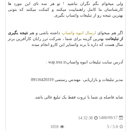
ولی میخوام بگم نگران نباشید ! تو هر سه تای این مورد ها
کارشناسان ما کامل راهنماییت میکنند و کمکت میکنند که بتونی
بهترین نتیجه رو از تبلیغات واتساپ بگیری.
اگر هم میخوای
ارسال انبوه واتساپ
داشته باشی و هم
نتیجه بگیری
از تبلیغاتت
بهترین گزینه برای شما ، شرکت ترز رایان کارآفرین برتر
سال هست که داره با برند واتساپر این کارو انجام میده.
آدرس سایت تبلیغات انبوه واتساپ
: wap.trez.ir
مدیر تبلیغات و بازاریابی: مهندس رستمی 09116420319
شاید فاصله ی شما با ثروت فقط یک تبلیغ عالی باشد.
1400/09/17
14:32:38
1059
5
/
5.0