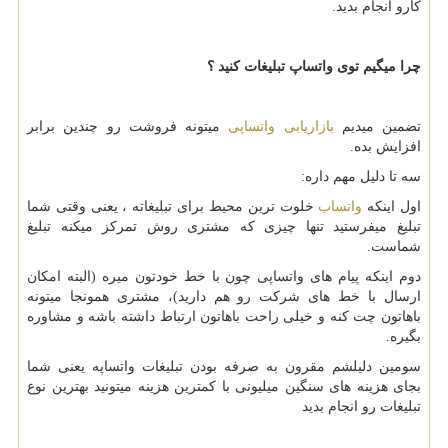
کارو انجام بدید.
چرا میگیم توی واتساپ تبلیغات کنید ؟
تضمین میدیم
بازاریابی واتساپی
میتونه فروشت رو چندین برابر
افزایش بده.
سه تا دلیل مهم داره:
اول اینکه
واتساپ
خلوت ترین محیط برای تبلیغاته ، یعنی وقتی شما
تبلیغ میفرستید تنها چیزی که مشتری روش تمرکز میکنه تبلیغ
شماست.
دوم اینکه پیام های واتساپی چون با خط خودتون میره (البته امکان
ارسال با خط های شرکت رو هم دارید)، مشتری همونجا میتونه
باهاتون چت کنه و خیلی راحت باهاتون ارتباط داشته باشه و مشاوره
بگیره.
سومین دلیلشم مقرون به صرفه بودن تبلیغات واتساپه یعنی شما
بجای هزینه های سنگین میلیونی با کمترین هزینه میتونید بهترین نوع
تبلیغات رو انجام بدید