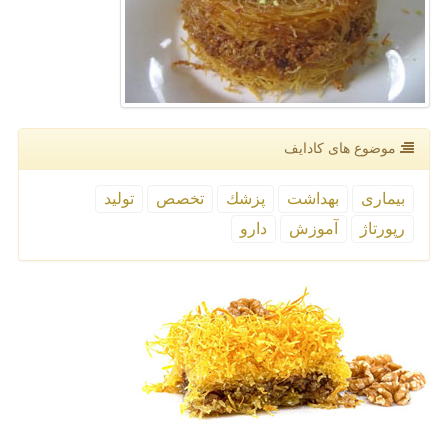
موضوع های كادایف
بیماری
بهداشت
پزشك
تخصص
تولید
رپورتاژ
آموزش
دارو