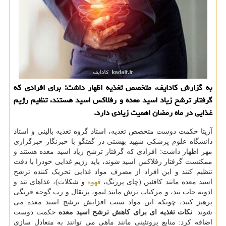
به گزارش کادایف، متخصص تغذیه اظهار داشت: برای افرادی که
گرفتار ترشح زیاد اسید معده و رفلاکس اسید هستند، تنظیم رژیم
غذایی در ماه رمضان اهمیت زیادی دارد.
آزیتا حکمت دوست متخصص تغذیه، استاد گروه تغذیه بالینی و استاد
دانشگاه علوم پزشکی شهید بهشتی در گفتگو با خبرنگار خبرگزاری
مهر اظهار داشت: افرادی که گرفتار ترشح زیاد اسید معده هستند و
ممکنست گرفتار رفلاکس اسید شوند، باید رژیم غذایی خودرا با دقت
تنظیم کنند و این افراد از مصرف مواد غذایی تحریک کننده ترشح
اسید معده مانند کافئین (چای پررنگ،
قهوه
و شکلات)، غذاهای تند و
ادویه جات تند، و مرکبات ترش مانند لیمو، پرتقال و رب گوجه فرنگی
پرهیز کنند، چونکه این مواد سبب افزایش ترشح اسید معده می
شوند.
نکات تغذیه ای برای کاهش ترشح اسید معده
حکمت دوست
اضافه کرد: منابع پروتئینی مانند ماهی می توانند به متعادل سازی