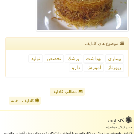
موضوع های كادایف
بیماری
بهداشت
پزشك
تخصص
تولید
رپورتاژ
آموزش
دارو
مطالب کادایف
کادایف - خانه
كادایف
دسر ترکی خوشمزه
کادایف، طعم شیرین زندگی در کنار خانواده با آموزش پخت کادایف و مطالب حوزه آشپزی، خانواده