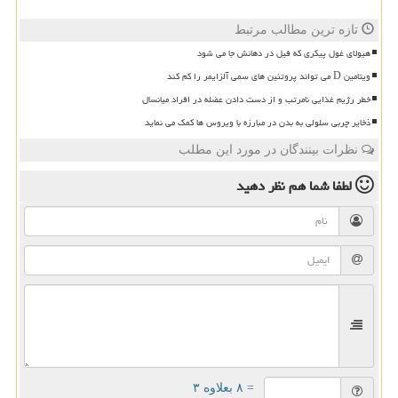
تازه ترین مطالب مرتبط
هیولای غول پیکری که فیل در دهانش جا می شود
ویتامین D می تواند پروتئین های سمی آلزایمر را کم کند
خطر رژیم غذایی نامرتب و از دست دادن عضله در افراد میانسال
ذخایر چربی سلولی به بدن در مبارزه با ویروس ها کمک می نماید
نظرات بینندگان در مورد این مطلب
لطفا شما هم
نظر دهید
= ۸ بعلاوه ۳