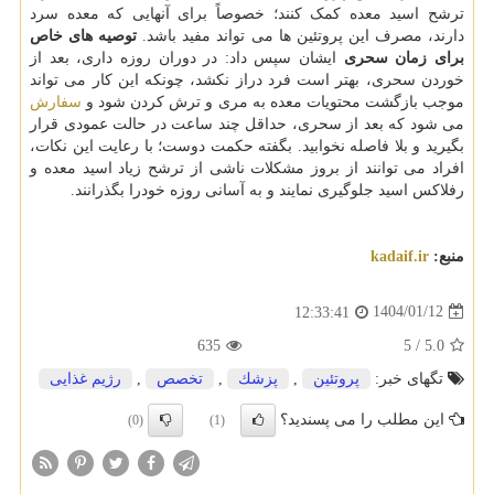
ترشح اسید معده کمک کنند؛ خصوصاً برای آنهایی که معده سرد
دارند، مصرف این پروتئین ها می تواند مفید باشد.
توصیه های خاص
برای زمان سحری
ایشان سپس داد: در دوران روزه داری، بعد از
خوردن سحری، بهتر است فرد دراز نکشد، چونکه این کار می تواند
موجب بازگشت محتویات معده به مری و ترش کردن شود و
سفارش
می شود که بعد از سحری، حداقل چند ساعت در حالت عمودی قرار
بگیرید و بلا فاصله نخوابید. بگفته حکمت دوست؛ با رعایت این نکات،
افراد می توانند از بروز مشکلات ناشی از ترشح زیاد اسید معده و
رفلاکس اسید جلوگیری نمایند و به آسانی روزه خودرا بگذرانند.
منبع:
kadaif.ir
1404/01/12
12:33:41
635
5
/
5.0
تگهای خبر:
پروتئین
,
پزشك
,
تخصص
,
رژیم غذایی
این مطلب را می پسندید؟
(0)
(1)