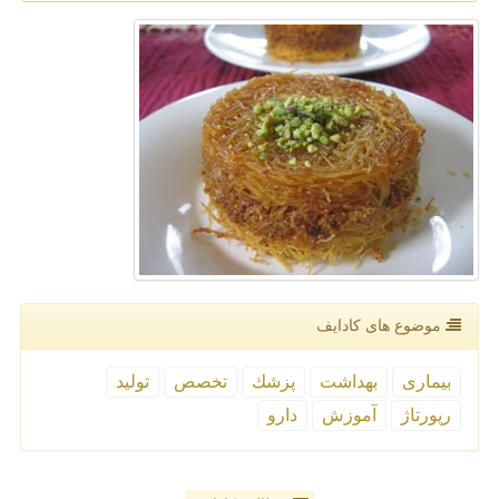
موضوع های كادایف
بیماری
بهداشت
پزشك
تخصص
تولید
رپورتاژ
آموزش
دارو