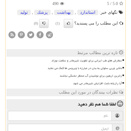
490
5
/
5.0
تگهای خبر:
استاندارد
,
بهداشت
,
پزشك
,
تولید
این مطلب را می پسندید؟
(0)
(1)
تازه ترین مطالب مرتبط
سفارش های طب ایرانی برای تقویت شیرمادر و سلامت نوزاد
ذخایر چربی سلولی به بدن در مبارزه با ویروس ها کمک می نماید
زائرین اربعین برای نوشیدن آب منتظر تشنگی نباشند
آیا رازیانه باعث افزایش شیرمادر می شود
نظرات بینندگان در مورد این مطلب
لطفا شما هم
نظر دهید