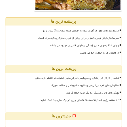
پربیننده ترین ها
ارتباط غذاهای فوق فرآوری شده با احتمال مبتلا شدن به آرتروز زانو
سرعت گرمایش زمین ۵هزار برابر بیش از توان سازگاری گیاه برنج است
روش غذا بعنوان دارو زندگی بیماران قلبی را بهبود می بخشد
از اختلال هرزه خواری چه می دانید
پربحث ترین ها
هشدار تارتار در رختکن پرسپولیس اخراج بدون تعارف در انتظار فرد خاطی
سفارش های طب ایرانی برای تقویت شیرمادر و سلامت نوزاد
نهنگ های قاتل باردیگر به یک قایق حمله کردند
۱۲ هفته رژیم فستینگ به حفظ کاهش وزن در یک سال بعد کمک نماید
جدیدترین ها