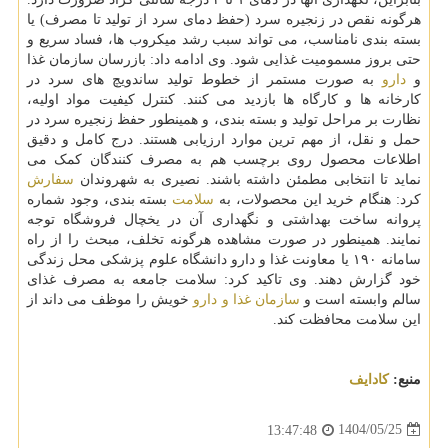
هرگونه نقص در زنجیره سرد (حفظ دمای سرد از تولید تا مصرف) یا
بسته بندی نامناسب، می تواند سبب رشد میکروب ها، فساد سریع و
حتی بروز مسمومیت غذایی شود. وی ادامه داد: بازرسان سازمان غذا
و
دارو
به صورت مستمر از خطوط تولید ساندویچ های سرد در
کارخانه ها و کارگاه ها بازدید می کنند. کنترل کیفیت مواد اولیه،
نظارت بر مراحل تولید و بسته بندی، و همینطور حفظ زنجیره سرد در
حمل و نقل، از مهم ترین موارد ارزیابی هستند. درج کامل و دقیق
اطلاعات محصول روی برچسب هم به مصرف کنندگان کمک می
نماید تا انتخابی مطمئن داشته باشند. نصیری به شهروندان
سفارش
کرد: هنگام خرید این محصولات، به
سلامت
بسته بندی، وجود شماره
پروانه ساخت بهداشتی و نگهداری آن در یخچال فروشگاه توجه
نمایند. همینطور در صورت مشاهده هرگونه تخلف، مبحث را از راه
سامانه ۱۹۰ یا معاونت غذا و دارو دانشگاه علوم پزشکی محل زندگی
خود گزارش دهند. وی تاکید کرد: سلامت جامعه به مصرف غذای
سالم وابسته است و
سازمان غذا و دارو
خویش را موظف می داند از
این سلامت محافظت کند.
منبع:
كادایف
1404/05/25
13:47:48