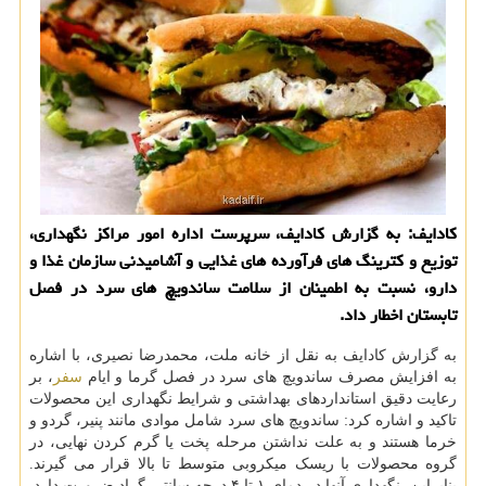
کادایف: به گزارش کادایف، سرپرست اداره امور مراکز نگهداری،
توزیع و کترینگ های فرآورده های غذایی و آشامیدنی سازمان غذا و
دارو، نسبت به اطمینان از سلامت ساندویچ های سرد در فصل
تابستان اخطار داد.
به گزارش کادایف به نقل از خانه ملت، محمدرضا نصیری، با اشاره
به افزایش مصرف ساندویچ های سرد در فصل گرما و ایام
سفر
، بر
رعایت دقیق استانداردهای بهداشتی و شرایط نگهداری این محصولات
تاکید و اشاره کرد: ساندویچ های سرد شامل موادی مانند پنیر، گردو و
خرما هستند و به علت نداشتن مرحله پخت یا گرم کردن نهایی، در
گروه محصولات با ریسک میکروبی متوسط تا بالا قرار می گیرند.
بنابراین، نگهداری آنها در دمای ۱ تا ۴ درجه سانتی گراد ضرورت دارد.