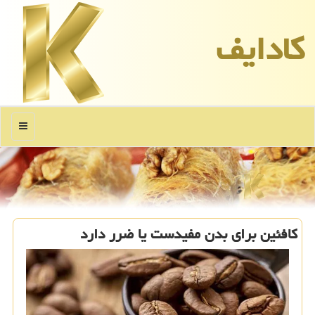
كادایف
منو
کافئین برای بدن مفیدست یا ضرر دارد