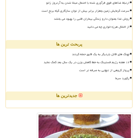
ارتباط غذاهای فوق فرآوری شده با احتمال مبتلا شدن به آرتروز زانو
سرعت گرمایش زمین ۵هزار برابر بیش از توان سازگاری گیاه برنج است
روش غذا بعنوان دارو زندگی بیماران قلبی را بهبود می بخشد
از اختلال هرزه خواری چه می دانید
پربحث ترین ها
نهنگ های قاتل باردیگر به یک قایق حمله کردند
۱۲ هفته رژیم فستینگ به حفظ کاهش وزن در یک سال بعد کمک نماید
پرواز گروهی از تنهایی به صرفه تر است
رکورد سرما
جدیدترین ها