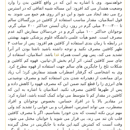
خواهدنمود. وی با اشاره به این که در واقع کافئین بدن را وارد
وضعیت هشدار می کند افزود: این مساله شبیه اتفاقی که در استرس
رخ می دهد ایجاد می شود و این دو اثر روی هم جمع می شوند. به
قول اسلامیان، مقدار مناسب استفاده از کافئین در بزرگسالان سالم
تا ۳۰۰–۴۰۰ میلی گرم در روز، زنان آبستن حداکثر ۲۰۰ میلی گرم،
نوجوانان حداکثر ۱۰۰ میلی گرم و در خردسالان سفارش اکید عدم
مصرف است. عضو هیأت علمی دانشگاه علوم پزشکی شهید بهشتی
در رابطه با زمان بندی استفاده از کافئین هم افزود: پس از ساعت ۳
ظهر کافئین مصرف نکنید و توجه داشته باشید ناشتا بودن اثر آنرا
تشدید می کند، پس بهتر است همراه
غذا
باشد. اسلامیان، استفاده از
چای سبز کافئین کمتر، اثر آرام بخش ال-تیانین، قهوه کم کافئین و
شکلات تلخ را جایگزین های سالم جهت استفاده از قهوه مطرح کرد.
وی به اشخاصی که گرفتار اضطراب هستند سفارش کرد؛ آب زیاد
برای ممانعت از دهیدراته شدن بدن استفاده کنید و مصرف نوشیدنی
های انرژی زا را قطع کنید ضمن این که مصرف قهوه را کاهش داده و
پس از ظهرها کافئین مصرف نکنید. اسلامیان با اشاره به این که
کافئین در مقدار کم تا متوسط می تواند کمک کننده باشد، اشاره کرد:
در مقادیر بالا یا در افراد حساس، بخصوص نوجوانان و افراد
مضطرب، می تواند استرس، اضطراب و بی خوابی را تشدید کند ولی
مهم ترین نکته اینست که بدن خودرا بشناسیم، اگر با مصرف کافئین
قلب تان تند می زند، بی قرار می شوید یا خوابتان مختل می شود،
وقت آنست که کمترش کنید.این ماده با جایگزینی در محل گیرنده