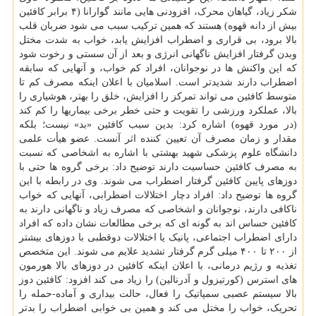
شکر زیاد، گیاهان محرک، افزودنی هایی مانند گوارانا (۴ برابر کافئین
بیش از دانه قهوه) هستند که همین ترکیب سبب می شود ضربان قلب
بالا برود، بی قراری و اضطراب افزایش یابد، خواب به شدت مختل
وبدن گرفتار افزایش ناگهانی انرژی و بعد از آن سستی و رخوت شود
که این واکنش ها در نوجوانان، افراد کم خواب، و آنهایی که سابقه
اضطراب دارند شدیدتر است. اسلامیان با اعلان اینکه مصرف کم تا
متوسط کافئین می تواند تمرکز را افزایش، خلق را بهتر، هوشیاری را
بالا، عملکرد ورزشی را تقویت و حتی خطر برخی بیماریها را کم کند
(در مورد قهوه) اشاره کرد: بدین سبب کافئین «بد» نیست؛ بلکه
مقدار و زمان مصرف آن تعیین کننده اثر آنست. عضو هیأت علمی
دانشگاه علوم پزشکی شهید بهشتی با اشاره به اشخاصی که نسبت
به مصرف کافئین حساسیت دارند توضیح داد: برخی گروه ها حتی با
دوزهای پایین کافئین گرفتار اضطراب می شوند. وی در رابطه با این
گروه ها توضیح داد: افراد دچار اختلالات اضطرابی، آنهایی که خواب
ناکافی دارند، نوجوانان و اشخاصی که مصرف زیاد و ناگهانی دارند به
کافئین حساس اند به گونه ای که برخی مطالعات نشان داده که افراد
دارای اضطراب اجتماعی، پانیک یا اختلالات دوقطبی با دوزهای بیشتر
از ۲۰۰ تا ۴۰۰ میلی گرم گرفتار تشدید علایم می شوند. این متخصص
تغذیه و رژیم درمانی، با اعلان اینکه کافئین در دوزهای بالا هورمون
های استرس (کورتیزول و آدرنالین) را زیاد می کند افزود: کافئین دوز
بالا سیستم عصبی سمپاتیک را فعال، حالت بیداری و آماده-حمله را
تحریک، خواب را مختل می کند و همین بی خوابی اضطراب را بدتر