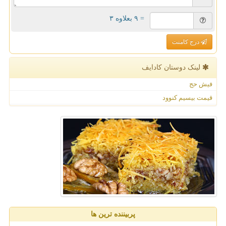
= ۹ بعلاوه ۳
درج کامنت
لینک دوستان كادایف
فیش حج
قیمت بیسیم کنوود
پربیننده ترین ها