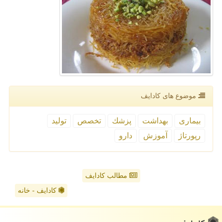
موضوع های كادایف
بیماری
بهداشت
پزشك
تخصص
تولید
رپورتاژ
آموزش
دارو
مطالب کادایف
کادایف - خانه