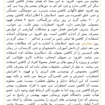
مقاوم می شود، افزود: به این معنا که همان مقدار کافئین قبلی،
دیگر اثر کافی ندارد و فرد کم کم به دوزهای بیشتر نیاز پیدا می کند.
وی افزود: قطع ناگهانی کافئین سبب سردرد، بی حوصلگی، خستگی
و حتی خلق افسرده می شود. اسلامیان با اعلان اینکه کافئین بیشتر
از ۴۰۰ میلی گرم در روز برای بزرگسالان، حدود ۴ فنجان قهوه
معمولی عوارضی دارد، افزود: اضطراب، تپش قلب، بی خوابی،
تحریک پذیری، افزایش فشار خون و مشکلات گوارشی از عوارض
مصرف بیش از اندازه کافئین است. وی افزود: در نوجوانان آستانه
استفاده از کافئین ها خیلی پایین تر است و حداکثر ۱۰۰ میلی گرم در
روز
سفارش
می شود. اسلامیان با اشاره به این که مطالعات نشان
می دهد خیلی از دانش آموزان، دانشجویان و حتی کارمندان، در زمان
های استرس زا از کافئین بعنوان یک «مکانیزم مقابله ای» استفاده
می نمایند، افزود: در شبهای امتحان، ساعات کاری طولانی، کم
خوابی و پروژه یا آزمون های پر فشار معمولا افراد از کافئین استفاده
می نمایند. به نقل از ایشان، تحقیقات نشان داده اند که مصرف بالای
کافئین، بخصوص از نوشیدنی های انرژی زا و قهوه، با افزایش
اضطراب، استرس و حتی افسردگی مرتبط می باشد و نکته مهم
اینست که این ارتباط «دلیل و معلول قطعی» نیست؛ یعنی معلوم
نیست آیا کافئین سبب اضطراب می شود یا افراد مضطرب بیشتر
سراغ کافئین می روند اما به طوری کلی ارتباط قوی وجود دارد. عضو
هیأت علمی دانشگاه علوم پزشکی شهید بهشتی در پاسخ به این
پرسش که چرا نوشیدنی های انرژی زا بیشترین مشکل را ایجاد می
کنند؟ اظهار داشت: این نوشیدنی ها علاوه بر کافئین، معمولا حاوی