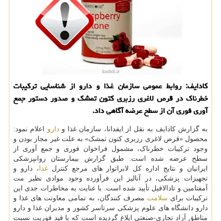
کادایف: روابط عمومی سازمان غذا و دارو از شناسایی ترکیبات
خطرناک در قرص لاغری رزبری کتون تمشک و صدور دستور جمع
آوری فوری آن از سطح عرضه آگاهی داد.
به گزارش کادایف به نقل از ایفدانا، سازمان غذا و
دارو
اعلام نمود:
محصول «قرص لاغری رزبری کتون تمشک» به علت غیر مجاز بودن و
وجود ترکیبات خطرناک، مشمول فراخوان فوری و جمع آوری از
سطح عرضه شده است. طبق گزارش بیمارستان روانپزشکی
ایرانیان و نتایج اداره کل لابراتوار های مرجع کنترل
غذا
، دارو و
تجهیزات پزشکی، در آنالیز این فرآورده وجود موادی نظیر مت
آمفتامین و تادالافیل تأیید شده است. با عنایت به مخاطرات جدی این
ترکیبات برای
سلامت
مصرف کنندگان، به تمامی معاونت های غذا و
دارو دانشگاه های علوم پزشکی سرتاسر کشور و مدیران غذا و دارو
مناطق آزاد تجاری-صنعتی ابلاغ گردیده است که با قید فوریت نسبت