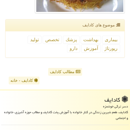
موضوع های كادایف
بیماری
بهداشت
پزشك
تخصص
تولید
رپورتاژ
آموزش
دارو
مطالب کادایف
کادایف - خانه
كادایف
دسر ترکی خوشمزه
کادایف، طعم شیرین زندگی در کنار خانواده با آموزش پخت کادایف و مطالب حوزه آشپزی، خانواده
و اجتماعی