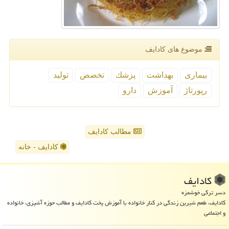
موضوع های كادایف
بیماری
بهداشت
پزشك
تخصص
تولید
رپورتاژ
آموزش
دارو
مطالب کادایف
کادایف - خانه
كادایف
دسر ترکی خوشمزه
کادایف، طعم شیرین زندگی در کنار خانواده با آموزش پخت کادایف و مطالب حوزه آشپزی، خانواده
و اجتماعی