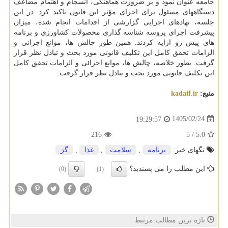
جامعه عنوان نمود و بر ضرورت هماهنگی، انسجام و اهتمام مضاعف
دستگاههای مسئول برای اجرای مؤثر این قانون تاکید کرد. در این
جلسه، نهادهای اجرایی گزارشی از اقدامات انجام شده، میزان
پیشرفت اجرای پروسه شناسه گذاری محصولات کشاورزی و برنامه
های پیش رو ارایه کردند. همین طور چالش ها، موانع اجرائی و
الزامات تحقق کامل این تکلیف قانونی مورد بحث و تبادل نظر قرار
گرفت. بطور خلاصه، چالش ها، موانع اجرائی و الزامات تحقق کامل
این تکلیف قانونی مورد بحث و تبادل نظر قرار گرفت.
منبع:
kadaif.ir
1405/02/24
19:29:57
216
5
/
5.0
تگهای خبر:
برنامه
,
سلامت
,
غذا
,
گز
این مطلب را می پسندید؟
(0)
(1)
تازه ترین مطالب مرتبط