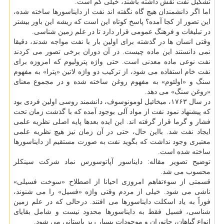
تشکیل نفت نقش داشته باشند، خیلی کم است.
اما اگر دانشمندان هیچ گاه نگفته اند نفت از دایناسورها ساخته شده،
این تصور از کجا آمده؟ پاسخ کوتاه این است که ریشه این باور بیشتر
در تبلیغات و فرهنگ عمومی قرار دارد تا در علم زمین شناسی.
وقتی انسان ها در گذشته برای اولین بار با نفت مواجه شدند، دقیقا
نمی دانستند این ماده چیست. در آن دوران برخی تصور می کردند
نفت نوعی ماده معدنی است. حتی واژه پترولیوم که امروزه برای
نفت خام استفاده می شود، از ترکیب دو واژه لاتین «پترا» به مفهوم
سنگ و «اولئوم» به مفهوم روغن ساخته شده و در مجموع معنای
«روغن سنگ» می دهد.
در سال ۱۷۶۳، میخائیل لومونوسوف، دانشمند روسی اولین فردی بود
که پیشنهاد نمود نفت از مواد آلی بوجود آمده که با گذشت زمان تحت
فشار و گرما قرار گرفته اند. این ایده بعدها پایه اصلی نظریه علمی
ایجاد نفت شد. بااین حال، حتی در آن زمان نیز هیچ نظریه علمی
معتبری وجود نداشت که بگوید نفت به صورت مستقیم از دایناسورها
ساخته شده است.
توضیح تصویر مقاله: دایناسور آپاتوسورس نماد شرکت سینکلر
محسوب می شد.
قسمتی از سوءتفاهم امروزی احیانا از اصطلاح «سوخت فسیلی»
ناشی می شود. خیلی از مردم وقتی واژه «فسیل» را می شنوند،
فوراً به یاد اسکلت دایناسورها می افتند. درحالی که در علم زمین
شناسی، فسیل فقط به دایناسورها محدود نیست و شامل بقایای
انواع گیاهان، جانوران و موجودات بسیار ریز باستانی می شود.