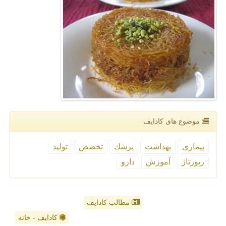
موضوع های كادایف
بیماری
بهداشت
پزشك
تخصص
تولید
رپورتاژ
آموزش
دارو
مطالب کادایف
کادایف - خانه