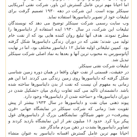
اما احیانا مهم ترین عامل گسترش این باور، شرکت نفتی آمریکایی
سینکلر بوده است. این شرکت در دهه ۱۹۳۰ تصمیم گرفت برای
تبلیغات خود از تصویر دایناسورها استفاده نماید.
وب سایت رسمی شرکت سینکلر توضیح می دهد که نویسندگان
تبلیغات این شرکت، در سال ۱۹۳۰ ایده استفاده از دایناسورها را
مطرح نمودند. هدف آنها تبلیغ روان کننده هایی بود که از نفت خام
تولید می شدند؛ نفتی که در دوران زندگی دایناسورها شکل گرفته
بود. کمپین تبلیغاتی اولیه شامل ۱۲ دایناسور مختلف بود، اما در نهایت
آپاتوسورس به محبوب ترین آنها و بعدها به نماد اصلی شرکت سینکلر
تبدیل شد.
تبلیغات شرکت نفتی سینکلر.
در حقیقت، قسمتی از نفت جهان واقعا در همان دوره زمین شناسی
شکل گرفته که دایناسورها روی زمین زندگی می کردند. اما این هم
زمانی به مفهوم آن نیست که نفت از بدن دایناسورها ساخته شده
باشد. دانشمندان تاکید می کنند تفاوت زیادی میان «تشکیل شدن در
دوران دایناسورها» و «ساخته شدن از دایناسورها» وجود دارد.
پیوند ذهنی میان نفت و دایناسورها در سال ۱۹۳۳ بیشتر از پیش
تقویت شد؛ زمانی که شرکت سینکلر در نمایشگاه جهانی «قرن
پیشرفت» در شهر شیکاگو، نمایشگاهی بزرگ از دایناسورهای غول
پیکر برپا کرد. حدود ۱۶ میلیون نفر از این نمایشگاه بازدید کردند و
تصاویر دایناسورها بشدت در ذهن مردم ماندگار شد.
احیانا مهم ترین عامل گسترش افسانه دایناسور به عنوان منشاء