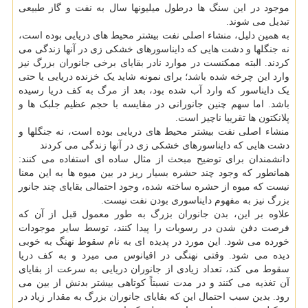
موجود در این سنگ ها درطول میلیونها سال به نفت و گاز طبیعی
تبدیل می شوند.
به همین دلیل، منشاء اصلی نفت بیشتر محیط های دریایی بوده است،
نه جنگلها و دشت هایی که دایناسورهای خشکی زی در آنها زندگی می
کردند. البته ممکنست در موارد نادر بقایای برخی جانوران بزرگ نیز
وارد این چرخه شده باشد؛ برای نمونه شاید یک خزنده دریایی یا حتی
یک دایناسور که وارد آب شده بود، بعد از مرگ به کف دریا رسیده
باشد. اما سهم چنین جانورانی در مقایسه با حجم عظیم جلبک ها و
پلانکتون ها تقریبا ناچیز است.
منشاء اصلی نفت بیشتر محیط های دریایی بوده است، نه جنگلها و
دشت هایی که دایناسورهای خشکی زی در آنها زندگی می کردند
دانشمندان برای توضیح مبحث از مثال ساده ای استفاده می کنند:
همانطور که وجود چند حشره بسیار ریز در بین میوه ها به این معنا
نیست که میوه از حشره ساخته شده، وجود احتمالی بقایای چند جانور
بزرگ نیز به مفهوم دایناسوری بودن نفت نیست.
علاوه بر این، بدن جانوران بزرگ به طور معمول قبل از آن که
فرصت دفن شدن در رسوبات را پیدا کنند، توسط سایر موجودات
خورده می شود. این مورد در پدیده ای به نام سقوط نهنگ به خوبی
دیده می شود. وقتی نهنگی در اقیانوس می میرد و به کف دریا
سقوط می کند، تعداد زیادی از جانوران دریایی به سرعت از بقایای
آن تغذیه می کنند و در مدت نسبتاً کوتاهی بیشتر بدنش از بین می
رود. بدین سبب احتمال این که بقایای جانوران بزرگ به مقدار زیاد در