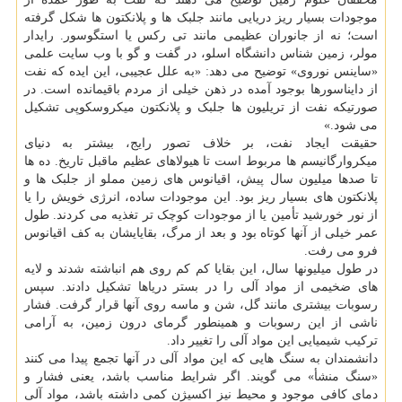
موجودات بسیار ریز دریایی مانند جلبک ها و پلانکتون ها شکل گرفته
است؛ نه از جانوران عظیمی مانند تی رکس یا استگوسور. رایدار
مولر، زمین شناس دانشگاه اسلو، در گفت و گو با وب سایت علمی
«ساینس نوروی» توضیح می دهد: «به علل عجیبی، این ایده که نفت
از دایناسورها بوجود آمده در ذهن خیلی از مردم باقیمانده است. در
صورتیکه نفت از تریلیون ها جلبک و پلانکتون میکروسکوپی تشکیل
می شود.»
حقیقت ایجاد نفت، بر خلاف تصور رایج، بیشتر به دنیای
میکروارگانیسم ها مربوط است تا هیولاهای عظیم ماقبل تاریخ. ده ها
تا صدها میلیون سال پیش، اقیانوس های زمین مملو از جلبک ها و
پلانکتون های بسیار ریز بود. این موجودات ساده، انرژی خویش را یا
از نور خورشید تأمین یا از موجودات کوچک تر تغذیه می کردند. طول
عمر خیلی از آنها کوتاه بود و بعد از مرگ، بقایایشان به کف اقیانوس
فرو می رفت.
در طول میلیونها سال، این بقایا کم کم روی هم انباشته شدند و لایه
های ضخیمی از مواد آلی را در بستر دریاها تشکیل دادند. سپس
رسوبات بیشتری مانند گل، شن و ماسه روی آنها قرار گرفت. فشار
ناشی از این رسوبات و همینطور گرمای درون زمین، به آرامی
ترکیب شیمیایی این مواد آلی را تغییر داد.
دانشمندان به سنگ هایی که این مواد آلی در آنها تجمع پیدا می کنند
«سنگ منشأ» می گویند. اگر شرایط مناسب باشد، یعنی فشار و
دمای کافی موجود و محیط نیز اکسیژن کمی داشته باشد، مواد آلی