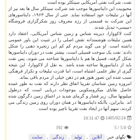
نفت، شرکت نفتی آمریکایی سینکلر بوده است
محبوبیت این دایناسورها موجب شد شرکت سینکلر سال ها بعد نیز از
آنها در تبلیغات خود استفاده نماید. حتی از سال ۱۹۶۳، دایناسورهای
این شرکت به قسمتی از رژه معروف روز شکرگزاری فروشگاه
«میسی» تبدیل شدند.
کنت لاکووارا، دیرینه شناس و زمین شناس آمریکایی، اعتقاد دارد
همین تبلیغات هوشمندانه نقش اصلی را در تثبیت این باور عمومی
داشته است. او می گوید مردم کم کم این زنجیره ذهنی را شکل
دادند: نفت یک سوخت فسیلی است، بیشتر نفت در دوران دایناسورها
شکل گرفته، فسیل ها هم با دایناسورها شناخته می شوند، پس نفت
باید از دایناسورها ساخته شده باشد. به نقل از لاکووارا، این نتیجه
گیری از نظر علمی اشتباه است، اما قدرت تبلیغات و تکرار فرهنگی
سبب شده این تصور هنوز هم در ذهن خیلی از مردم باقی بماند.
امروزه زمین شناسان تقریبا اتفاق نظر دارند که نفت به طور عمده
حاصل بقایای میکروسکوپی موجودات دریایی است که درطول
میلیونها سال، زیر فشار و گرمای شدید در اعماق زمین دگرگون شده
اند. بنابراین، باآنکه دایناسورها در همان دوران روی زمین زندگی می
کردند، سهم آنها در ایجاد نفت تقریبا ناچیز بوده است.
1405/02/24
19:31:47
192
5
/
5.0
تگهای خبر:
آنلاین
,
تولید
,
زندگی
,
سایت