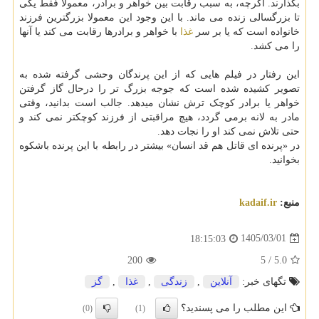
بگذارند. اگرچه، به سبب رقابت بین خواهر و برادر، معمولا فقط یکی
تا بزرگسالی زنده می ماند. با این وجود این معمولا بزرگترین فرزند
خانواده است که یا بر سر
غذا
با خواهر و برادرها رقابت می کند یا آنها
را می کشد.
این رفتار در فیلم هایی که از این پرندگان وحشی گرفته شده به
تصویر کشیده شده است که جوجه بزرگ تر را درحال گاز گرفتن
خواهر یا برادر کوچک ترش نشان میدهد. جالب است بدانید، وقتی
مادر به لانه برمی گردد، هیچ مراقبتی از فرزند کوچکتر نمی کند و
حتی تلاش نمی کند او را نجات دهد.
در «پرنده ای قاتل هم قد انسان» بیشتر در رابطه با این پرنده باشکوه
بخوانید.
منبع:
kadaif.ir
1405/03/01
18:15:03
200
5
/
5.0
تگهای خبر:
آنلاین
,
زندگی
,
غذا
,
گز
این مطلب را می پسندید؟
(0)
(1)