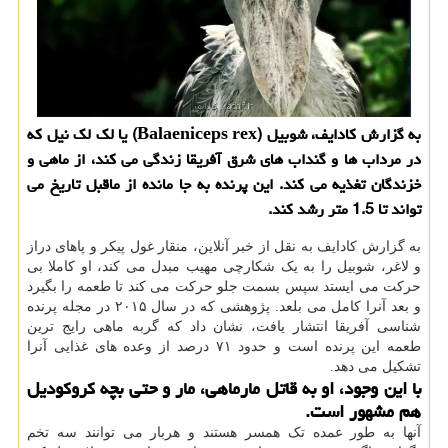
به گزارش کادایف، شوبیل (Balaeniceps rex) یا لک لک نیل که
در مرداب ها و گنداب های شرق آفریقا زندگی می کند، از ماهی و
خزندگان تغذیه می کند. این پرنده به جا مانده از ماقبل تاریخ می
تواند تا 1.5 متر رشد کند.
به گزارش کادایف به نقل از خبر آنلاین، منقار غول پیکر و پاهای دراز
و لاغر، شوبیل را به یک شکارچی مهیب مبدل می کند، او کاملا بی
حرکت می ایستد سپس بسمت جلو حرکت می کند تا طعمه را بگیرد
و بعد آنرا کامل می بلعد. پژوهشی که در سال ۲۰۱۵ در مجله پرنده
شناسی آفریقا انتشار یافت، نشان داد که گربه ماهی رایج ترین
طعمه این پرنده است و حدود ۷۱ درصد از وعده های غذایی آنرا
تشکیل می دهد.
با این وجود، او به قاتل مارماهی، مار و حتی بچه کروکودیل
هم مشهور است.
آنها به طور عمده تک همسر هستند و هربار می توانند سه تخم