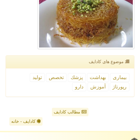
موضوع های كادایف
بیماری
بهداشت
پزشك
تخصص
تولید
رپورتاژ
آموزش
دارو
مطالب کادایف
کادایف - خانه