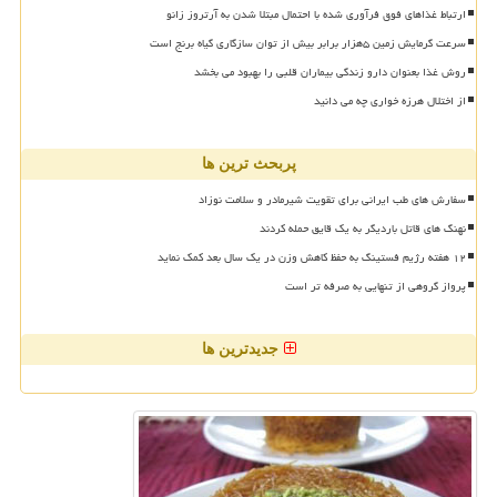
ارتباط غذاهای فوق فرآوری شده با احتمال مبتلا شدن به آرتروز زانو
سرعت گرمایش زمین ۵هزار برابر بیش از توان سازگاری گیاه برنج است
روش غذا بعنوان دارو زندگی بیماران قلبی را بهبود می بخشد
از اختلال هرزه خواری چه می دانید
پربحث ترین ها
سفارش های طب ایرانی برای تقویت شیرمادر و سلامت نوزاد
نهنگ های قاتل باردیگر به یک قایق حمله کردند
۱۲ هفته رژیم فستینگ به حفظ کاهش وزن در یک سال بعد کمک نماید
پرواز گروهی از تنهایی به صرفه تر است
جدیدترین ها