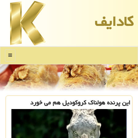
كادایف
منو
این پرنده هولناک کروکودیل هم می خورد