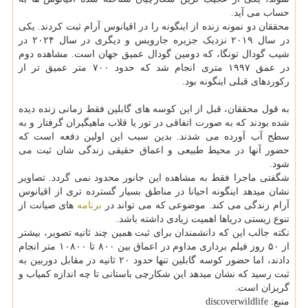
حساب می آید.
محققان دو نمونه زنده از اینگونه را در اقیانوس آرام ثبت کردند. یکی
در سال ۲۰۱۹ نزدیک جزیره جارویس و دیگری در سال ۲۰۲۴ در
شیب گودال تونگا، که دومین گودال عمیق جهان است. مشاهده دوم
در عمق ۱۹۹۷ متری انجام شد که حدود ۷۰۰ متر عمیق تر از
رکوردهای قبلی اینگونه بود.
به قول محققان، قبل از این کوسه های گابلین فقط زمانی زنده دیده
شده بودند که به صورت اتفاقی در تور یا قلاب ماهیگیران گرفتار و به
سطح آب آورده می شدند. بدین سبب این اولین دفعه است که
حضور آنها در محیط طبیعی و اعماق حقیقی زندگی شان ثبت می
شود.
شگفتی ماجرا فقط به مشاهده این جانور محدود نمی گردد. تصاویر
نشان میدهد اینگونه احیانا در مناطق بسیار گسترده تری از اقیانوس
آرام زندگی می کند. موضوعی که می تواند در
برنامه
های صیانت از
تنوع زیستی دریاها اهمیت زیادی داشته باشد.
نکته جالب این که دانشمندان برای ثبت همین چند ثانیه تصویر، بیشتر
از ۵۰ روز فیلم برداری مداوم در اعماق بین ۸۰۰ تا ۱۰۸۰۰ متر انجام
دادند، اما حضور کوسه گابلین تنها حدود ۲۰ ثانیه در مقابل دوربین به
ثبت رسید که نشان میدهد این شکارچی باستانی تا چه اندازه کمیاب و
گریزان است.
منبع: discoverwildlife