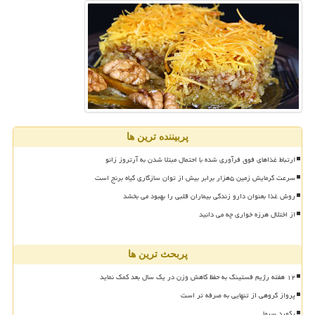
پربیننده ترین ها
ارتباط غذاهای فوق فرآوری شده با احتمال مبتلا شدن به آرتروز زانو
سرعت گرمایش زمین ۵هزار برابر بیش از توان سازگاری گیاه برنج است
روش غذا بعنوان دارو زندگی بیماران قلبی را بهبود می بخشد
از اختلال هرزه خواری چه می دانید
پربحث ترین ها
۱۲ هفته رژیم فستینگ به حفظ کاهش وزن در یک سال بعد کمک نماید
پرواز گروهی از تنهایی به صرفه تر است
رکورد سرما