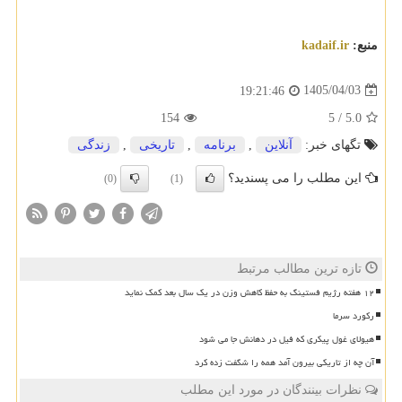
منبع:
kadaif.ir
1405/04/03
19:21:46
154
5
/
5.0
تگهای خبر:
آنلاین
,
برنامه
,
تاریخی
,
زندگی
این مطلب را می پسندید؟
(0)
(1)
تازه ترین مطالب مرتبط
۱۲ هفته رژیم فستینگ به حفظ کاهش وزن در یک سال بعد کمک نماید
رکورد سرما
هیولای غول پیکری که فیل در دهانش جا می شود
آن چه از تاریکی بیرون آمد همه را شگفت زده کرد
نظرات بینندگان در مورد این مطلب