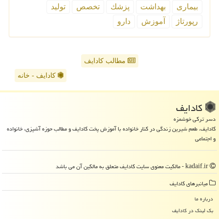
بیماری
بهداشت
پزشك
تخصص
تولید
رپورتاژ
آموزش
دارو
مطالب کادایف
کادایف - خانه
كادایف
دسر ترکی خوشمزه
کادایف، طعم شیرین زندگی در کنار خانواده با آموزش پخت کادایف و مطالب حوزه آشپزی، خانواده
و اجتماعی
kadaif.ir - مالکیت معنوی سایت كادایف متعلق به مالکین آن می باشد
میانبرهای كادایف
درباره ما
بک لینک در كادایف