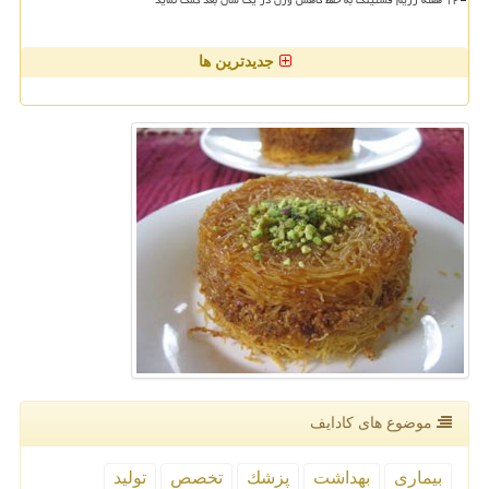
جدیدترین ها
موضوع های كادایف
بیماری
بهداشت
پزشك
تخصص
تولید