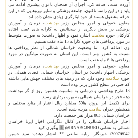
آورده است، اضافه كرد: اجرای آن همچنان با توان بیشتری ادامه می
یابد و در این راستا تاكنون، جامعه پزشكی و سایر نیروهایی كه در این
حرفه مشغول هستند از خود ایثارگری زیادی نشان داده اند.
معاون حقوقی و امور مجلس وزیر
بهداشت
، درمان و آموزش
پزشكی در بخش دیگری از سخنانش به كارانه های عقب افتاده
كاركنان حوزه
سلامت
اشاره نمود و اظهار داشت: به صورت متوسط
در مورد پرداختی های حوزه كارانه 15 ماه عقب هستیم.
وی اضافه كرد: اما وضعیت خراسان شمالی از نظر پرداختی ها
نسبت به كشور بهتر است، این استان به صورت میانگین در مورد
پرداختی ها 6 ماه عقب است.
معاون حقوقی و امور مجلس وزیر
بهداشت
، درمان و آموزش
پزشكی اظهار داشت: در استان خراسان شمالی فضای همدلی در
حوزه
سلامت
وجود دارد كه در زمینه های مختلف جهش هایی داشته
كه حتی در سطح كشور برتر بوده است.
13 طرح بهداشتی و درمانی به مناسبت هفتمین روز از گرامیداشت
دهه فجر در خراسان شمالی به بهره برداری رسید.
برای تكمیل این پروژه ها50 میلیارد ریال اعتبار از منابع مختلف و
همینطور خیران
سلامت
هزینه شده است.
خراسان شمالی 863 هزار نفر جمعیت دارد.
اخبار خراسان شمالی را در كانال تلگرامی اخبار ایرنا خراسان
شمالی به نشانی 🆔 @IRNABOJNURD پیگیری كنید.
3007/6042/ خبرنگار: ربابه صانعی ** انتشار دهنده: سید حسین