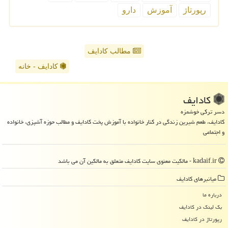
رپورتاژ
آموزش
دارو
مطالب کادایف
کادایف - خانه
كادایف
دسر ترکی خوشمزه
کادایف، طعم شیرین زندگی در کنار خانواده با آموزش پخت کادایف و مطالب حوزه آشپزی، خانواده
و اجتماعی
kadaif.ir - مالکیت معنوی سایت كادایف متعلق به مالکین آن می باشد
میانبرهای كادایف
درباره ما
بک لینک در كادایف
رپورتاژ در كادایف