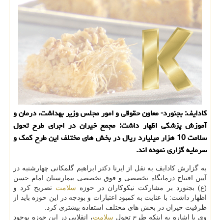
كادایف: بجنورد- معاون حقوقی و امور مجلس وزیر بهداشت، درمان و
آموزش پزشكی اظهار داشت: مجمع خیران در اجرای طرح تحول
سلامت 10 هزار میلیارد ریال در بخش های مختلف این طرح كمك و
سرمایه گزاری نموده اند.
به گزارش كادایف به نقل از ایرنا دكتر ابراهیم گلمكانی چهارشنبه در
آیین افتتاح درمانگاه تخصصی و فوق تخصصی بیمارستان امام حسن
(ع) بجنورد بر مشاركت نیكوكاران در حوزه
سلامت
تصریح كرد و
اظهار داشت: با عنایت به كمبود اعتبارات و بودجه در این حوزه باید از
ظرفیت خیران در بخش های مختلف استفاده بیشتری كرد.
وی با اشاره به اینكه طرح تحول
سلامت
، انقلابی در این حوزه بوجود