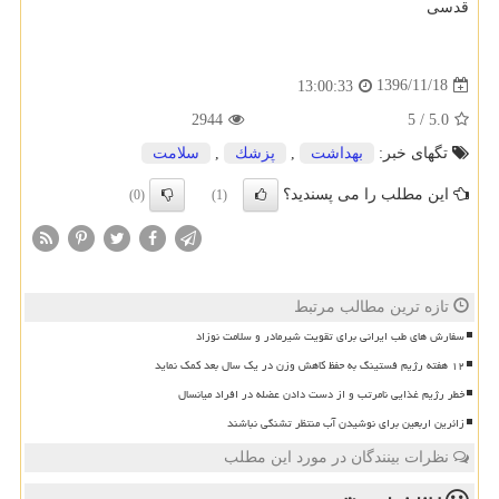
قدسی
1396/11/18
13:00:33
2944
5
/
5.0
تگهای خبر:
بهداشت
,
پزشك
,
سلامت
این مطلب را می پسندید؟
(0)
(1)
تازه ترین مطالب مرتبط
سفارش های طب ایرانی برای تقویت شیرمادر و سلامت نوزاد
۱۲ هفته رژیم فستینگ به حفظ کاهش وزن در یک سال بعد کمک نماید
خطر رژیم غذایی نامرتب و از دست دادن عضله در افراد میانسال
زائرین اربعین برای نوشیدن آب منتظر تشنگی نباشند
نظرات بینندگان در مورد این مطلب