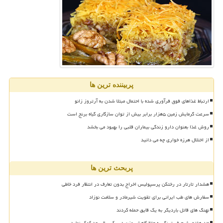
پربیننده ترین ها
ارتباط غذاهای فوق فرآوری شده با احتمال مبتلا شدن به آرتروز زانو
سرعت گرمایش زمین ۵هزار برابر بیش از توان سازگاری گیاه برنج است
روش غذا بعنوان دارو زندگی بیماران قلبی را بهبود می بخشد
از اختلال هرزه خواری چه می دانید
پربحث ترین ها
هشدار تارتار در رختکن پرسپولیس اخراج بدون تعارف در انتظار فرد خاطی
سفارش های طب ایرانی برای تقویت شیرمادر و سلامت نوزاد
نهنگ های قاتل باردیگر به یک قایق حمله کردند
۱۲ هفته رژیم فستینگ به حفظ کاهش وزن در یک سال بعد کمک نماید