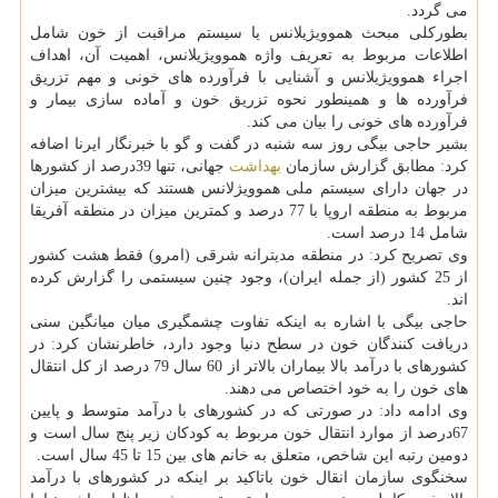
می گردد.
بطوركلی مبحث هموویژیلانس یا سیستم مراقبت از خون شامل
اطلاعات مربوط به تعریف واژه هموویژیلانس، اهمیت آن، اهداف
اجراء هموویژیلانس و آشنایی با فرآورده های خونی و مهم تزریق
فرآورده ها و همینطور نحوه تزریق خون و آماده سازی بیمار و
فرآورده های خونی را بیان می كند.
بشیر حاجی بیگی روز سه شنبه در گفت و گو با خبرنگار ایرنا اضافه
كرد: مطابق گزارش سازمان
بهداشت
جهانی، تنها 39درصد از كشورها
در جهان دارای سیستم ملی هموویژلانس هستند كه بیشترین میزان
مربوط به منطقه اروپا با 77 درصد و كمترین میزان در منطقه آفریقا
شامل 14 درصد است.
وی تصریح كرد: در منطقه مدیترانه شرقی (امرو) فقط هشت كشور
از 25 كشور (از جمله ایران)، وجود چنین سیستمی را گزارش كرده
اند.
حاجی بیگی با اشاره به اینكه تفاوت چشمگیری میان میانگین سنی
دریافت كنندگان خون در سطح دنیا وجود دارد، خاطرنشان كرد: در
كشورهای با درآمد بالا بیماران بالاتر از 60 سال 79 درصد از كل انتقال
های خون را به خود اختصاص می دهند.
وی ادامه داد: در صورتی كه در كشورهای با درآمد متوسط و پایین
67درصد از موارد انتقال خون مربوط به كودكان زیر پنج سال است و
دومین رتبه این شاخص، متعلق به خانم های بین 15 تا 45 سال است.
سخنگوی سازمان انقال خون باتاكید بر اینكه در كشورهای با درآمد