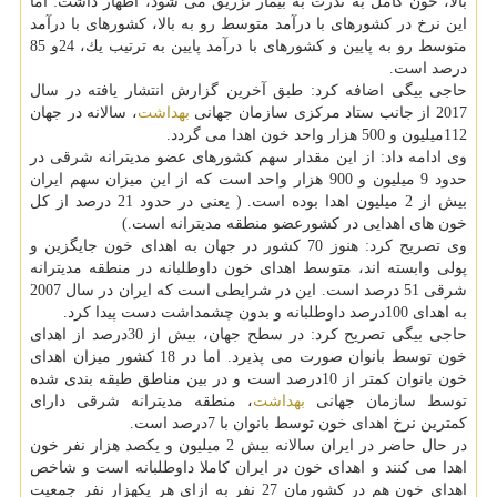
بالا، خون كامل به ندرت به بیمار تزریق می شود، اظهار داشت: اما
این نرخ در كشورهای با درآمد متوسط رو به بالا، كشورهای با درآمد
متوسط رو به پایین و كشورهای با درآمد پایین به ترتیب یك، 24و 85
درصد است.
حاجی بیگی اضافه كرد: طبق آخرین گزارش انتشار یافته در سال
2017 از جانب ستاد مركزی سازمان جهانی
بهداشت
، سالانه در جهان
112میلیون و 500 هزار واحد خون اهدا می گردد.
وی ادامه داد: از این مقدار سهم كشورهای عضو مدیترانه شرقی در
حدود 9 میلیون و 900 هزار واحد است كه از این میزان سهم ایران
بیش از 2 میلیون اهدا بوده است. ( یعنی در حدود 21 درصد از كل
خون های اهدایی در كشورعضو منطقه مدیترانه است.)
وی تصریح كرد: هنوز 70 كشور در جهان به اهدای خون جایگزین و
پولی وابسته اند، متوسط اهدای خون داوطلبانه در منطقه مدیترانه
شرقی 51 درصد است. این در شرایطی است كه ایران در سال 2007
به اهدای 100درصد داوطلبانه و بدون چشمداشت دست پیدا كرد.
حاجی بیگی تصریح كرد: در سطح جهان، بیش از 30درصد از اهدای
خون توسط بانوان صورت می پذیرد. اما در 18 كشور میزان اهدای
خون بانوان كمتر از 10درصد است و در بین مناطق طبقه بندی شده
توسط سازمان جهانی
بهداشت
، منطقه مدیترانه شرقی دارای
كمترین نرخ اهدای خون توسط بانوان با 7درصد است.
در حال حاضر در ایران سالانه بیش 2 میلیون و یكصد هزار نفر خون
اهدا می كنند و اهدای خون در ایران كاملا داوطلبانه است و شاخص
اهدای خون هم در كشورمان 27 نفر به ازای هر یكهزار نفر جمعیت