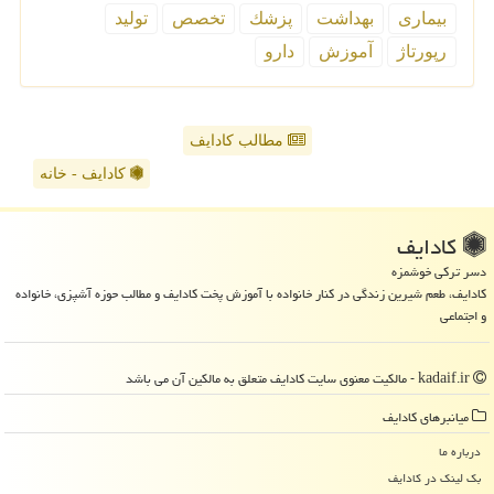
بیماری
بهداشت
پزشك
تخصص
تولید
رپورتاژ
آموزش
دارو
مطالب کادایف
کادایف - خانه
كادایف
دسر ترکی خوشمزه
کادایف، طعم شیرین زندگی در کنار خانواده با آموزش پخت کادایف و مطالب حوزه آشپزی، خانواده
و اجتماعی
kadaif.ir - مالکیت معنوی سایت كادایف متعلق به مالکین آن می باشد
میانبرهای كادایف
درباره ما
بک لینک در كادایف