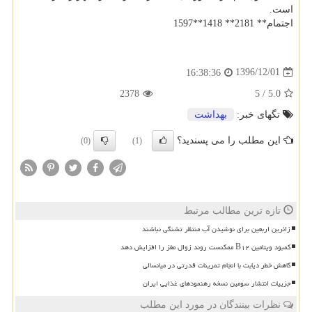
است.
اجتمام** 2181** 1418**1597
1396/12/01
16:38:36
2378
5
/
5.0
تگهای خبر:
بهداشت
این مطلب را می پسندید؟
(0)
(1)
تازه ترین مطالب مرتبط
زائرین اربعین برای نوشیدن آب منتظر تشنگی نباشند
کمبود ویتامین B۱۲ ممکنست روند زوال مغز را افزایش دهد
کاهش خطر دیابت با انجام تمرینات قدرتی در میانسالی
جزییات انتشار سومین نسخه رهنمودهای غذایی ایران
نظرات بینندگان در مورد این مطلب