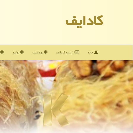
كادایف
خانه
آرشیو كادایف
بهداشت
تولید
آ