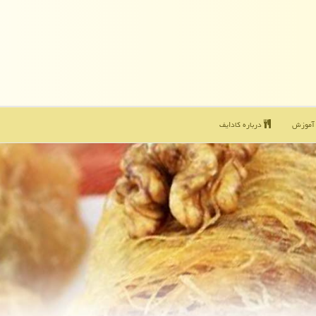
موزش
درباره كادایف