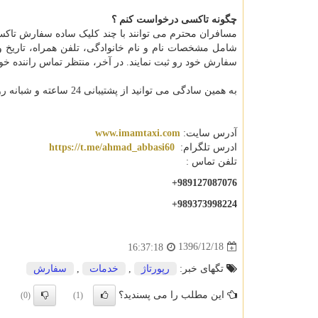
چگونه تاکسی درخواست کنم ؟
مسافران محترم می توانند با چند کلیک ساده سفارش تاکسی 
شامل مشخصات نام و نام خانوادگی، تلفن همراه، تاری
سفارش خود رو ثبت نمایند. در آخر، منتظر تماس راننده خود
به همین سادگی می توانید از پشتیبانی 24 ساعته و شبانه روزی و حتی در ایام تعطیل.
آدرس سایت:
www.imamtaxi.com
ادرس تلگرام:
https://t.me/ahmad_abbasi60
تلفن تماس :
+989127087076
+989373998224
1396/12/18
16:37:18
تگهای خبر:
رپورتاژ
,
خدمات
,
سفارش
این مطلب را می پسندید؟
(0)
(1)