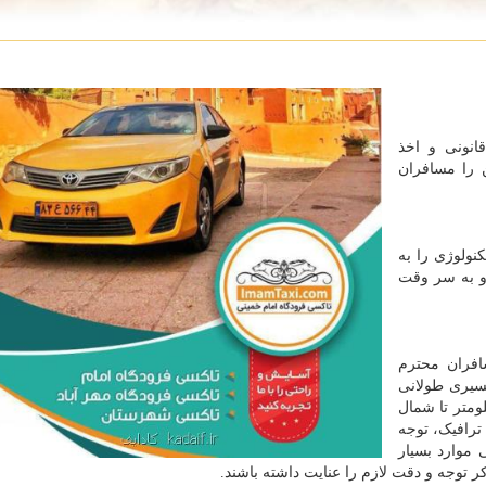
انونی و اخذ
 را مسافران
ولوژی را به
 و به سر وقت
فران محترم
مسیری طولانی
ی در حدود 60 کیلومتر تا مرکز شهر و 75 کیلومتر تا شمال
ترافیک، توجه
 موارد بسیار
 توجه و دقت لازم را عنایت داشته باشند.