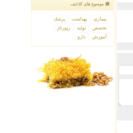
موضوع های كادایف
بیماری
بهداشت
پزشك
تخصص
تولید
رپورتاژ
آموزش
دارو