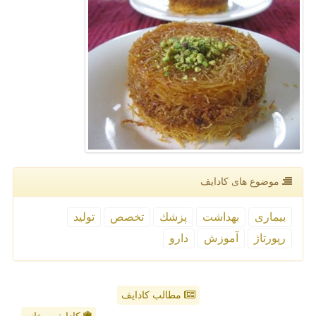
موضوع های كادایف
بیماری
بهداشت
پزشك
تخصص
تولید
رپورتاژ
آموزش
دارو
مطالب کادایف