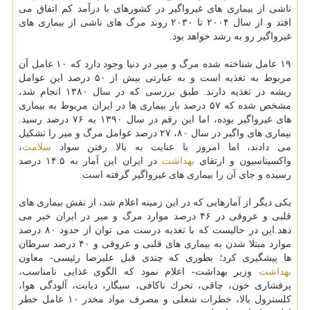
ناشی از بیماری های غیرواگیر در كشورهای با درآمد كم اتفاق می
افتد و از سال ۲۰۰۴ تا ۲۰۳۰ روند مرگ های ناشی از بیماری های
غیرواگیر رو به رشد خواهد بود.
۱۹ عامل شناخته شده مرگ و میر در دنیا وجود دارد كه ۱۰ عامل آن
مربوط به تغذیه است و به عبارتی بیش از ۵۰ درصد این عوامل
ریشه در تغذیه دارند. طبق بررسی كه در سال ۱۳۸۰ انجام شد،
مشخص شده كه ۵۷ درصد بار بیماری ها در ایران مربوط به بیماری
های غیرواگیر بوده، اما این رقم در سال ۱۳۹۰ به ۷۶ درصد رسید.
بیماری های واگیر در سال ۸۰، ۲۷ درصد عوامل مرگ و میر را تشكیل
می دادند، اما امروز با عنایت به بالا رفتن سواد
سلامت
،
واكسیناسیون و ارتقای
بهداشت
در ایران این آمار به ۱۴.۵ درصد
رسیده و جای آن را بیماری های غیرواگیر گرفته است.
یكی دیگر از آمارهایی كه در این زمینه اعلام شد، از نقش بیماری های
قلبی و عروقی در ۴۶ درصد موارد مرگ و میر در ایران خبر می
دهد.این در حالیست كه با تغذیه درست می توان از حدود ۸۰ درصد
موارد مبتلا شدن به بیماری های قلبی و عروقی و ۴۰ درصد سرطان
ها پیشگیری كرد؛ بطوری كه چندی قبل علیرضا رئیسی- معاون
بهداشت
وزیر بهداشت- اعلام نمود كه الگوی غذایی نامناسب،
پرفشاری خون، چاقی، تحرك ناكافی، سیگار، دیابت، آلودگی هوا،
كلسترول بالا، خطرات شغلی و مصرف مواد مخدر ۱۰ عامل خطر