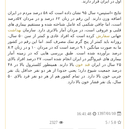
اول در ایران قرار دارند.
نتایج «استپس» سال ۹۵ نشان داده است كه ۵۸ درصد مردم در ایران
اضافه وزن دارند. این رقم در زنان ۶۲ درصد و در مردان ۵۷درصد
است، اما چاقی شكمی كه عامل شناخته شده و مستقیم بیماری های
قلبی و عروقی است، در مردان آمار بالاتری دارد. سازمان
بهداشت
جهانی
سفارش
كرده است كه افراد عادی و كمتر از سن ۵۰ سال،
روزانه باید كمتر از پنج گرم نمك مصرف كنند. اما این رقم در كشور
ما به صورت میانگین ۹.۱ درصد است كه در مردان ۱۰ و در زنان ۸.۴
درصد برآورده شده است. طبق بررسی هایی كه در زمینه آمار
بیماری های غیرواگیر در ایران انجام شده است، ۲۷ درصد افراد بالای
۲۵ سال در ایران
قند خون
بالا دارند. همینطور كلسترول بالا در ۴۸
درصد جمعیت شیوع دارد؛ یعنی حدودا از هر دو نفر حداقل یك نفر
چربی خون بالا دارد. در تمام كشور هم از هر دو نفر فرد بالای ۵۰
سال، یك نفر فشار خون بالا دارد.
1397/01/10
16:41:48
2327
5
/
5.0