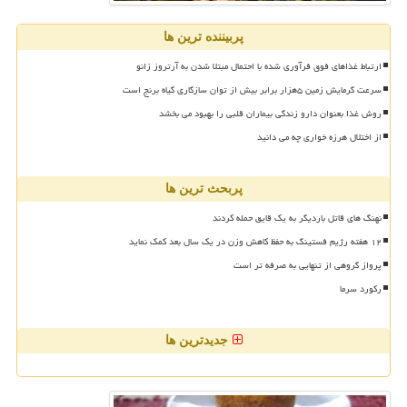
پربیننده ترین ها
ارتباط غذاهای فوق فرآوری شده با احتمال مبتلا شدن به آرتروز زانو
سرعت گرمایش زمین ۵هزار برابر بیش از توان سازگاری گیاه برنج است
روش غذا بعنوان دارو زندگی بیماران قلبی را بهبود می بخشد
از اختلال هرزه خواری چه می دانید
پربحث ترین ها
نهنگ های قاتل باردیگر به یک قایق حمله کردند
۱۲ هفته رژیم فستینگ به حفظ کاهش وزن در یک سال بعد کمک نماید
پرواز گروهی از تنهایی به صرفه تر است
رکورد سرما
جدیدترین ها