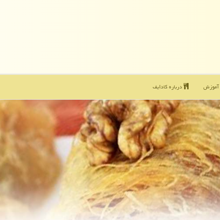
موزش
درباره كادایف