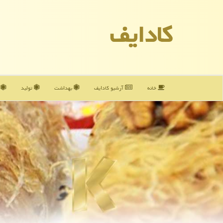
كادایف
خانه
آرشیو كادایف
بهداشت
تولید
آ