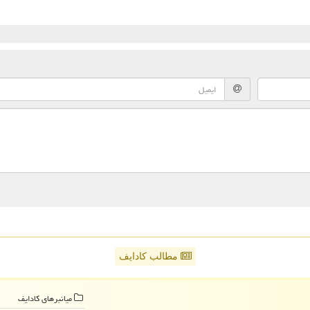
مطالب کادایف
میانبرهای كادایف