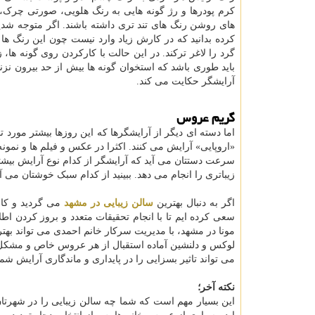
کرم پودرها و رژ گونه هایی به رنگ هلویی، صورتی چرک،
های روشن رنگ های تند تری داشته باشند. اگر متوجه شد
کرده بدانید که در کارش زیاد وارد نیست چون این رنگ 
گرد را لاغر ترکند. در این حالت با کارکردن روی گونه ه
باید طوری باشد که استخوان گونه ها بیش از حد بیرون نز
آرایشگر حکایت می کند.
گریم عروس
اما دسته ای دیگر از آرایشگرها که این روزها بیشتر مورد
«اروپایی» آرایش می کنند. اکثرا در عکس و فیلم ها و نمون
سرعت دستتان می آید که آرایشگر از کدام نوع آرایش بیشت
زیباتری را انجام می دهد. ببینید از کدام سبک خوشتان می آید
اگر به دنبال بهترین
سالن زیبایی در مشهد
می گردید و کار
سعی کرده ایم تا با انجام تحقیقات متعدد و بروز کردن ا
مونا در مشهد، با مدیریت سرکار خانم احمدی می تواند بهتر
لوکس و دلنشین آماده استقبال از هر عروس خاص و مشکل پس
می تواند تاثیر بسزایی را در پایداری و ماندگاری آرایش شما
نکته آخر؛
این بسیار مهم است که شما چه سالن زیبایی را در شهرتان 