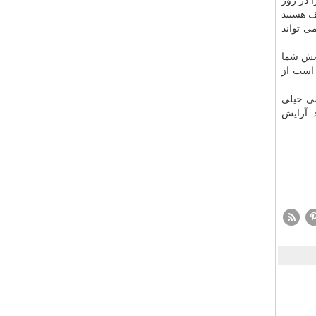
 در روز
ف هستند
ی تواند
ایش شما
 است از
سی خیلی
. آرایش