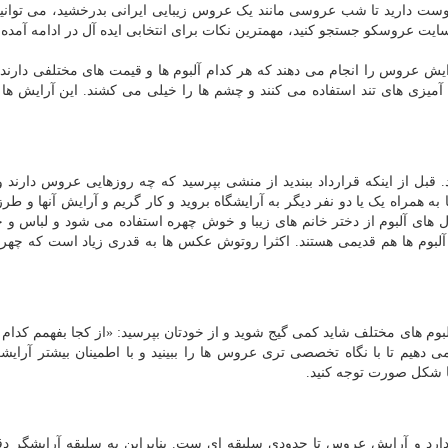
وست دارید تا شب عروسی مانند یک عروس زیبایی ایرانی بدرخشید، می توانی
یت عروسکو جستجو کنید، مهمترین نکات برای انتخابی ایده آل در ادامه آمده
ایش عروس را انجام می دهند که هر کدام آلبوم ها و قیمت های مختلفی دارند
نگ آمیزی های تند استفاده می کنند و چشم ها را خیلی می کشند. این آرایش ها
ید. قبل از اینکه قرارداد ببندید از منشی بپرسید که چه روزهایی عروس دارند
ه همراه یک یا دو نفر دیگر به آرایشگاه بروید و کار گریم و آرایش آنها و طرز
مدل های آلبوم از دختر خانم های زیبا و خوش چهره استفاده می شود و لباس و 
 آلبوم ها هم قدیمی هستند. اکثرا روتوش عکس ها به قدری زیاد است که چهر
بوم های مختلف شاید کمی گیج شوید و از خودتان بپرسید: «از کجا بفهمم کدام 
 دهیم تا با نگاه تخصصی تری عروس ها را ببینید و با اطمینان بیشتر آرایشگ
ا شکل صورت توجه کنید.
د و آرایش عروس تا حدودی سلیقه ای ست. بنابراین به سلیقه آرایشگر دق