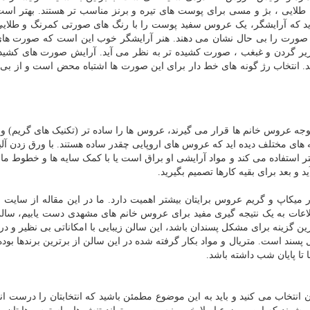
 طلایی ، بژ و مسی برای پوست های تیره و برنز مناسب تر هستند. بهتر ا
ید که آرایشگر، یک عروس سفید پوست را با رنگ های صورتی کمرنگ و طلای
ها صورت را بی حال نشان می دهند. هنر آرایشگر خوب این است که صورت ها
ا، زیر گردن و غبغب ، صورت کشیده تر به نظر می آید. آرایش صورت های کشیده
ند. انتخاب رژ گونه های خط دار برای این صورت ها اشتباه محض است و از بی
 توجه عروس خانم ها قرار می گیرند، عروس ها را ساده تر (تکنیک های گریم) و
ه های مختلف دیده اید که عروس های اروپایی چقدر ساده هستند. با ورق زدن آلبو
ر استفاده می کند و مواد آرایشی او براق است یا با کمک سایه ها و خطوط ما
 و بعد برای بقیه کارها تصمیم بگیرید.
 میکاپ و گریم عروس برایتان بیشتر اهمیت دارد. ما در این مقاله از سایت
طلاعات به یک نتیجه گیری مفید برای عروس خانم های مشهدی دست یابیم، سالن
ین گزینه برای مشکل پسندان باشد، این سالن زیبایی با امکاناتی بی نظیر و د
ند است. متریال و مواد بکار گرفته شده در این سالن از برترین برندها بوده
 تا پایان شب داشته باشد.
انتخاب می کنید و باید به این موضوع مطمئن باشید که انتخابتان را درست انج