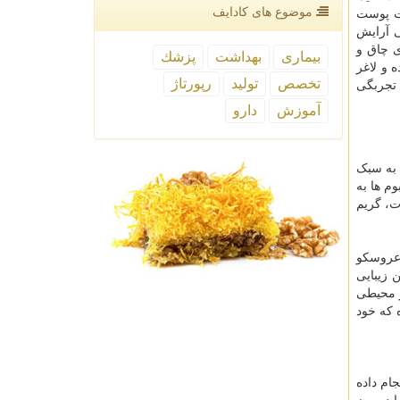
موضوع های كادایف
ست پوست
ی آرایش
ی چاق و
بیماری
بهداشت
پزشك
 و لاغر
تخصص
تولید
رپورتاژ
 تجربگی
آموزش
دارو
 به سبک
م ها به
ت، گریم
 عروسکو
 زیبایی
ر محیطی
 که خود
ام داده