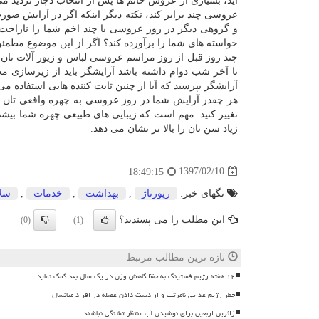
اید، بسیاری از عروس خانم ها پس از انتخاب دچار تردید 
عروسی چند برابر کند، نکته دیگر اینکه اگر در آرایش صورت
و گروهی دیگر در روز عروسی با چند اخم شما را ناراحت می 
خواسته های شما را برآورده کند؟ اگر از این موضوع مطمئن 
چند روز قبل از روز مراسم عروسی لباس و زیور آلات تان را 
تا آخر شب دوام داشته باشد آرایشگر باید از زیرسازی محک
آرایشگر بپرسید که آیا از چنین ثابت کننده هایی استفاده می
هر چقدر آرایش شما در روز عروسی به چهره واقعی تان نزد
تغییر کنید. مهم است که زیبایی های طبیعی چهره شما بیشت
زیاد سن تان را بالا تر نشان می دهد.
1397/02/10
18:49:15
تگهای خبر:
رپورتاژ
,
بهداشت
,
خدمات
,
سل
این مطلب را می پسندید؟
(0)
(1)
تازه ترین مطالب مرتبط
۱۲ هفته رژیم فستینگ به حفظ کاهش وزن در یک سال بعد کمک نماید
خطر رژیم غذایی نامرتب و از دست دادن عضله در افراد میانسال
زائرین اربعین برای نوشیدن آب منتظر تشنگی نباشند