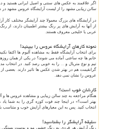
اگر علاقمند به عکس های سنتی و اصیل ایرانی هستید و د
سالن زیبایی مشهد
را از لیست آرایشگاه عروس مشهد در سا
در آرایشگاه های بزرگ معمولا چند آرایشگر مختلف کار آر
از آنها به آرایش های پر رنگ بیشتر اطمینان دارند، از ر
عربی یا خلیجی معروف هستند.
نمونه کارهای آرایشگاه عروس را ببینید!
برای انتخاب آرایشگاه فقط به مشاهده آلبوم ها اکتفا نکن
خانم ها چه ساعتی آماده می شوند؟ در یکی از همان روزها ب
تیم و نوع متریال و ... را به خوبی رصد کنید. در انتخاب 
گرانقیمت هم در بهتر شدن عکس ها تاثیر دارند. بعضی از
عروس را نشان نمی دهد.
کارشان خوب است؟
هنگام مراجعه به چند سالن زیبایی و مشاهده عروس ها و آل
بهتر است؟» در اینجا چند فوت کوزه گری را به شما یاد می
انتخاب کنید. پس به این معیارهای آرایش خوب و متناسب ب
سلیقه آرایشگر را بشناسید!
رنگ آرایش هر فردی به رنگ چشم، مو و پوست بستگی دار