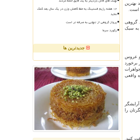
نهنگ های قاتل باردیگر به یک قایق حمله کردند
د
بهترین
۱۲ هفته رژیم فستینگ به حفظ کاهش وزن در یک سال بعد کمک
 است.
نماید
پرواز گروهی از تنهایی به صرفه تر است
. گروهی
 به سبک
رکورد سرما
جدیدترین ها
 و عروس
 برخورد
جواهرات
ه واقعی
آرایشگر
رتان را
ت کنید.