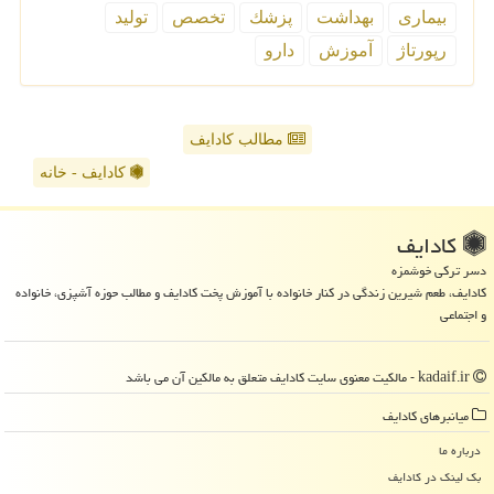
بیماری
بهداشت
پزشك
تخصص
تولید
رپورتاژ
آموزش
دارو
مطالب کادایف
کادایف - خانه
كادایف
دسر ترکی خوشمزه
کادایف، طعم شیرین زندگی در کنار خانواده با آموزش پخت کادایف و مطالب حوزه آشپزی، خانواده
و اجتماعی
kadaif.ir - مالکیت معنوی سایت كادایف متعلق به مالکین آن می باشد
میانبرهای كادایف
درباره ما
بک لینک در كادایف