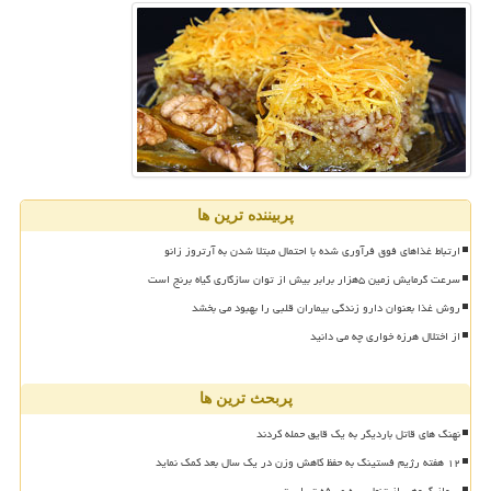
پربیننده ترین ها
ارتباط غذاهای فوق فرآوری شده با احتمال مبتلا شدن به آرتروز زانو
سرعت گرمایش زمین ۵هزار برابر بیش از توان سازگاری گیاه برنج است
روش غذا بعنوان دارو زندگی بیماران قلبی را بهبود می بخشد
از اختلال هرزه خواری چه می دانید
پربحث ترین ها
نهنگ های قاتل باردیگر به یک قایق حمله کردند
۱۲ هفته رژیم فستینگ به حفظ کاهش وزن در یک سال بعد کمک نماید
پرواز گروهی از تنهایی به صرفه تر است