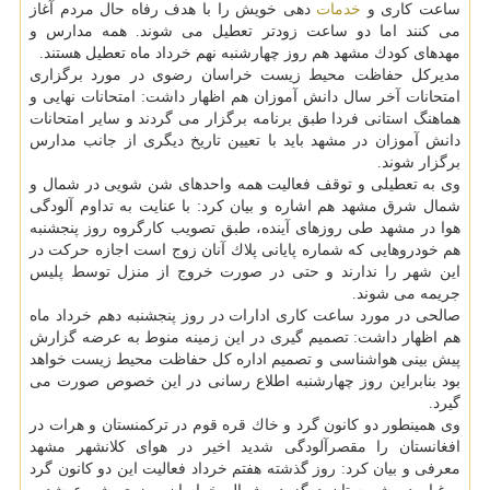
ساعت كاری و
خدمات
دهی خویش را با هدف رفاه حال مردم آغاز
می كنند اما دو ساعت زودتر تعطیل می شوند. همه مدارس و
مهدهای كودك مشهد هم روز چهارشنبه نهم خرداد ماه تعطیل هستند.
مدیركل حفاظت محیط زیست خراسان رضوی در مورد برگزاری
امتحانات آخر سال دانش آموزان هم اظهار داشت: امتحانات نهایی و
هماهنگ استانی فردا طبق برنامه برگزار می گردند و سایر امتحانات
دانش آموزان در مشهد باید با تعیین تاریخ دیگری از جانب مدارس
برگزار شوند.
وی به تعطیلی و توقف فعالیت همه واحدهای شن شویی در شمال و
شمال شرق مشهد هم اشاره و بیان كرد: با عنایت به تداوم آلودگی
هوا در مشهد طی روزهای آینده، طبق تصویب كارگروه روز پنجشنبه
هم خودروهایی كه شماره پایانی پلاك آنان زوج است اجازه حركت در
این شهر را ندارند و حتی در صورت خروج از منزل توسط پلیس
جریمه می شوند.
صالحی در مورد ساعت كاری ادارات در روز پنجشنبه دهم خرداد ماه
هم اظهار داشت: تصمیم گیری در این زمینه منوط به عرضه گزارش
پیش بینی هواشناسی و تصمیم اداره كل حفاظت محیط زیست خواهد
بود بنابراین روز چهارشنبه اطلاع رسانی در این خصوص صورت می
گیرد.
وی همینطور دو كانون گرد و خاك قره قوم در تركمنستان و هرات در
افغانستان را مقصرآلودگی شدید اخیر در هوای كلانشهر مشهد
معرفی و بیان كرد: روز گذشته هفتم خرداد فعالیت این دو كانون گرد