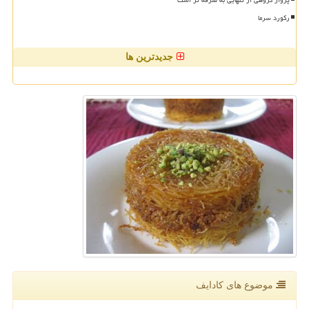
رکورد سرما
جدیدترین ها
موضوع های كادایف