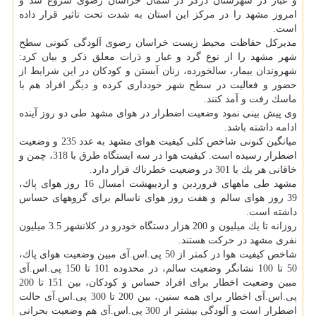
و غبار در شهرستان درگز در شمال خراسان رضوی شروع شد و
امروز مشهد را در مركز این استان به شدت تحت تاثیر قرار داده
است.
مدیركل حفاظت محیط زیست خراسان رضوی آلودگی كنونی سطح
شهر مشهد را از نوع گرد و غبار و ذرات معلق ذكر و بیان كرد:
شهروندان بیمار، سالخورده، زنان آبستن و كودكان در این شرایط از
حضور و فعالیت در سطح شهر خودداری كرده و دیگر افراد هم با
ماسك رفت و آمد كنند.
وی پیش بینی نمود وضعیت اضطرار در هوای مشهد طی دو روز آینده
ادامه داشته باشد.
میانگین كنونی شاخص كلی كیفیت هوای مشهد به عدد 235 و وضعیت
اضطرار رسیده است. كیفیت هوا در سه ایستگاه طرق با 318، چمن و
خاقانی هر یك با 301 در وضعیت خطرناك قرار دارد.
مشهد طی ماههای فروردین و اردیبهشت امسال 16 روز هوای پاك،
39 روز هوای سالم و هفت روز هوای ناسالم برای گروههای حساس
داشته است.
روزانه تا یك میلیون و 200 هزار دستگاه خودرو در كلانشهر 3.5 میلیون
نفری مشهد در حركت هستند.
شاخص كیفیت هوا در كمتر از 50 پی.اس.آی مبین وضعیت هوای پاك،
50 تا 100 نشانگر وضعیت سالم، در محدوده 101 تا 150 پی.اس.آی
مبین وضعیت اخطار برای افراد حساس و كودكان، بین 151 تا 200
پی.اس.آی اخطار برای همه سنین، بین 200 تا 300 پی.اس.آی حالت
اضطرار است و آلودگی بیشتر از 300 پی.اس.آی هم وضعیت بحرانی