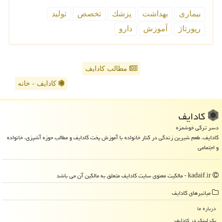
بیماری
بهداشت
پزشك
تخصص
تولید
رپورتاژ
آموزش
دارو
مطالب کادایف
کادایف - خانه
كادایف
دسر ترکی خوشمزه
کادایف، طعم شیرین زندگی در کنار خانواده با آموزش پخت کادایف و مطالب حوزه آشپزی، خانواده
و اجتماعی
kadaif.ir - مالکیت معنوی سایت كادایف متعلق به مالکین آن می باشد
میانبرهای كادایف
درباره ما
بک لینک در كادایف