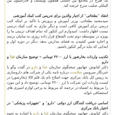
یك طرح در مجامع بین المللی همچون یونیسف و فدراسیون بین
المللی صلیب سرخ عرضه كند.
انتقاد "بطحائی" از اجبار والدین برای تدریس كتب كمك آموزشی
سیدمحمد بطحائی، وزیر آموزش و پرورش با تاكید بر اینكه كتب
درسی برای آموزش كافی است و دیگر نیازی به كتب كمك درسی
نیست اظهار داشت: امیدوارم این كنكور كه تمام اهداف تربیتی ما را
بویژه در متوسطه دوم تحت الشعاع قرار داده روزی به سامان برسد
و اجازه نفس كشیدن به فضای مدارس بدهد. دیگر در دوره اول و
ابتدایی كه نباید درگیر كنكور باشیم.
تكذیب واردات بخارشور با ارز ۴۲۰۰ تومانی + توضیح سازمان
غذا
و
دارو
دكتر كیانوش جهانپور سخنگوی سازمان
غذا
و
دارو
در گفت وگو با
خبرنگار سرویس
سلامت
، درباره نامه یكی از شركت های داروسازی
به رییس كل بانك مركزی جهت اصلاح نام یك قلم كالا (بخارشور) در
لیست واردات این شركت با ارز ۴۲۰۰ تومانی، توضیح داد و این مورد
را مربوط به اشتباه در ترجمه كد مربوط به برخی لوازم اسپری های
استنشاقی خواند.
اسامی دریافت كنندگان ارز دولتی "دارو" و "تجهیزات پزشكی" در
اختیار بانك مركزی
دكتر كیانوش جهانپور سخنگوی سازمان
غذا
و
دارو
با اشاره به نحوه