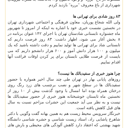
شهرداری از باغ معروف "برره" بازدید كردم.
۸۳ روز شادی برای تهرانی ها
ولی الله شجاع پوریان، معاون فرهنگی و اجتماعی شهرداری تهران
در نخستین نشست خبری خود با اشاره به اینكه از امروز تا شهریور
ماه جشنواره تابستانی شادستان تهران با اجرای ۱۴۲ عنوان برنامه در
۸ بخش آغاز می شود، اظهار داشت: ۸۳ روز فرصت داریم كه
تابستانی شاد برای تهرانی ها تولید نماییم و دقت داشته باشید كه یك
میلیون و ۱۰۰ هزار دانش آموز و ۶۰۰ هزار دانشجو داریم كه می
بایست از فرصت طلایی تابستان برای پر كردن اوقات فراغت آنها
اقدام نماییم.
چرا هنوز خبری از سفیدبالك ها نیست؟
روزهای پایانی بهار در تهران طی چند سال اخیر همواره با حضور
سفیدبالك ها در سطح شهر و نصب برچسب های زرد رنگ روی
درختان همراه بوده اما امسال با وجود گذشت بیش از ۱۰ روز از
نخستین ماه تابستان خوشبختانه هنوز خبری از حضور سفیدبالك ها
نیست و به نظر می آید جمعیت این حشرات مزاحم نسبت به سال
های قبل كاهش یافته است.
خبرنگار سرویس محیط زیست هم به همین بهانه گفت وگویی با دكتر
شاهرخ پاشایی راد، استاد زیست شناسی و حشره شناسی دانشگاه
شهید بهشتی كه اعتقاد دارد كاهش آلودگی های محیطی و بارش های