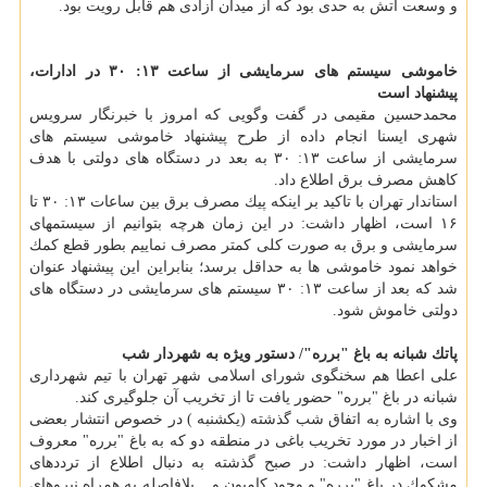
و وسعت آتش به حدی بود كه از میدان آزادی هم قابل رویت بود.
خاموشی سیستم های سرمایشی از ساعت ۱۳: ۳۰ در ادارات،
پیشنهاد است
محمدحسین مقیمی در گفت وگویی كه امروز با خبرنگار سرویس
شهری ایسنا انجام داده از طرح پیشنهاد خاموشی سیستم های
سرمایشی از ساعت ۱۳: ۳۰ به بعد در دستگاه های دولتی با هدف
كاهش مصرف برق اطلاع داد.
استاندار تهران با تاكید بر اینكه پیك مصرف برق بین ساعات ۱۳: ۳۰ تا
۱۶ است، اظهار داشت: در این زمان هرچه بتوانیم از سیستمهای
سرمایشی و برق به صورت كلی كمتر مصرف نماییم بطور قطع كمك
خواهد نمود خاموشی ها به حداقل برسد؛ بنابراین این پیشنهاد عنوان
شد كه بعد از ساعت ۱۳: ۳۰ سیستم های سرمایشی در دستگاه های
دولتی خاموش شود.
پاتك شبانه به باغ "برره"/ دستور ویژه به شهردار شب
علی اعطا هم سخنگوی شورای اسلامی شهر تهران با تیم شهرداری
شبانه در باغ "برره" حضور یافت تا از تخریب آن جلوگیری كند.
وی با اشاره به اتفاق شب گذشته (یكشنبه ) در خصوص انتشار بعضی
از اخبار در مورد تخریب باغی در منطقه دو كه به باغ "برره" معروف
است، اظهار داشت: در صبح گذشته به دنبال اطلاع از ترددهای
مشكوك در باغ "برره" و وجود كامیون و... بلافاصله به همراه نیروهای