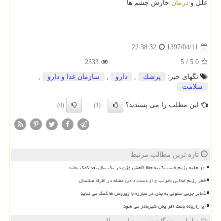
علل و
درمان
خارش چشم ها
1397/04/11
22:38:32
2333
5
/
5.0
تگهای خبر:
پزشك
,
دارو
,
سازمان غذا و دارو
,
سلامت
این مطلب را می پسندید؟
(0)
(1)
تازه ترین مطالب مرتبط
۱۲ هفته رژیم فستینگ به حفظ کاهش وزن در یک سال بعد کمک نماید
خطر رژیم غذایی نامرتب و از دست دادن عضله در افراد میانسال
ذخایر چربی سلولی به بدن در مبارزه با ویروس ها کمک می نماید
آیا رازیانه باعث افزایش شیرمادر می شود