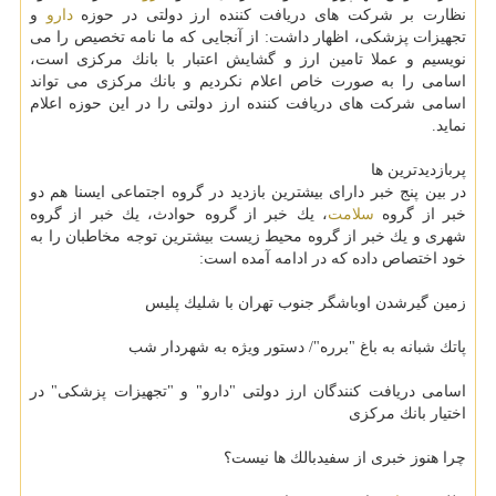
نظارت بر شركت های دریافت كننده ارز دولتی در حوزه
دارو
و
تجهیزات پزشكی، اظهار داشت: از آنجایی كه ما نامه تخصیص را می
نویسیم و عملا تامین ارز و گشایش اعتبار با بانك مركزی است،
اسامی را به صورت خاص اعلام نكردیم و بانك مركزی می تواند
اسامی شركت های دریافت كننده ارز دولتی را در این حوزه اعلام
نماید.
پربازدیدترین ها
در بین پنج خبر دارای بیشترین بازدید در گروه اجتماعی ایسنا هم دو
خبر از گروه
سلامت
، یك خبر از گروه حوادث، یك خبر از گروه
شهری و یك خبر از گروه محیط زیست بیشترین توجه مخاطبان را به
خود اختصاص داده كه در ادامه آمده است:
زمین گیرشدن اوباشگر جنوب تهران با شلیك پلیس
پاتك شبانه به باغ "برره"/ دستور ویژه به شهردار شب
اسامی دریافت كنندگان ارز دولتی "دارو" و "تجهیزات پزشكی" در
اختیار بانك مركزی
چرا هنوز خبری از سفیدبالك ها نیست؟