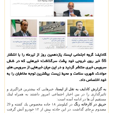
كادایف: گروه اجتماعی ایسنا، یازدهمین روز از تیرماه را با انتشار
55 خبر روی خروجی خود پشت سرگذاشت؛ خبرهایی كه در شش
سرویس خبری منتشر گردید و در این میان خبرهایی از سرویس های
حوادث، شهری، سلامت و محیط زیست بیشترین توجه مخاطبان را به
خود اختصاص داد.
به گزارش كادایف به نقل از ایسنا،
خبرهایی كه بیشترین فراگیری و
تاثیرگذاری را در بین اخبار اجتماعی امروز داشتند به همراه لینك
مستقیم آن ها در ادامه آمده است:
حریق در كارخانه رنگ
در كیلومتر ۱۸ جاده مخصوص یك كشته و 29
مصدوم برجای گذاشت. در این حادثه بیش از ۱۲ خودرو آتش گرفت