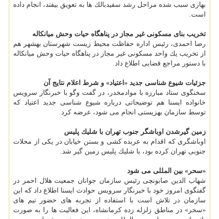
بهاری سبب شده مراحل رشد سفیدبالك ها به تعویق بیفتد، انجام داده
است.
تخریب بنای مسكونی غیر مجاز در پناهگاه حیات وحش میانكاله
رضا احمدی، رئیس اداره حفاظت محیط زیست شهرستان بهشهر هم
از تخریب یك واحد مسكونی غیر مجاز در پناهگاه حیات وحش میانكاله
با دستور مراجع قضایی اطلاع داد.
جزئیات شیوع شناسی جدید «اعتیاد» و شرط اعلام نتایج آن
سخنگوی ستاد مبارزه با موادمخدر، در گفت وگو با خبرنگار سرویس
خانواده ایسنا هم توضیحاتی درباره شیوع شناسی جدید اعتیاد كه
توسط سازمان بهزیستی انجام می شود، عرضه كرد.
زمین گیرشدن اوباشگر جنوب تهران با شلیك پلیس
اوباشگری كه اقدام به عربده كشی و بستن خیابان در یكی از محلات
جنوبی تهران كرده بود، با شلیك پلیس زمین گیر شد.
«سحر» بین المللی می شود
شهاب الدین صابونچی رئیس سازمان جوانان جمعیت هلال احمر در
گفتگوی امروز خود با خبرنگار سرویس حوادث ایسنا اطلاع داد كه این
سازمان در تلاش است با استفاده از تجربه های حضور تیم های
«سحر» در مناطق زلزله زده كرمانشاه، این فعالیت ها را به صورت