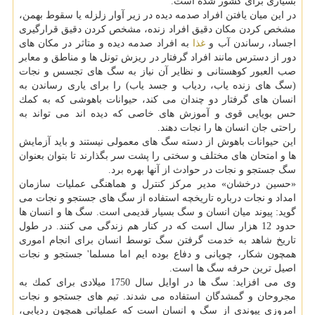
بسیاری برای كشور شده است.
در این میان یافتن افراد صدمه دیده در زیر آوار زلزله یا سقوط بهمن،
مشخص كردن مكان دقیق افراد زنده، مشخص كردن دقیق قرارگیری
اجساد، رساندن آب و
غذا
به افراد صدمه دیده و متاثر در مكان های
دور از دسترس مانند افراد گرفتار در ریزش تونل ها و مناطق و معابر
صب العبور كوهستانی و نظایر آن نیاز به سگ های تجسس و نجات
(سگ های زنده یاب، ردیاب و جسد یاب) را برای یاری رساندن به
انسان های گرفتار دو چندان می كند، حیوانات باهوشی كه به كمك
حس بویایی قوی و آموزش های خاصی كه دیده اند می تواند به
راحتی جان انسان ها را نجات دهند.
این حیوانات باهوش از دسته سگ های معمولی نیستند و باید آزمایش
ها و امتحان های مختلف و سختی را پشت سر بگذارند تا بتوان بعنوان
سگ جستجو و نجات در حوادث از آنها بهره برد.
«حسین درخشان» مدیر مركز كنترل و هماهنگی عملیات سازمان
امداد و نجات درباره تاریخچه استفاده از سگ های جستجو و نجات می
گوید: پیوند میان انسان و سگ بسیار قدیمی است. سگ ها و انسان ها
حدود 12 هزار سال است كه در كنار هم زندگی می كنند. در طول
تاریخ شاهد به خدمت گرفتن سگ توسط انسان برای انجام اموری
همچون شكار، چوپانی و دفاع بوده ایم اما مسلما' جستجو و نجات
اصیل ترین حرفه سگ ها است.
وی می افزاید: سگ ها در اوایل سال 1750 میلادی برای كمك به
مجروحان و گمشدگان استفاده می شدند. تیم های جستجو و نجات
امروزی پیوندی از سگ و انسان است كه عملیاتی همچون ردیابی،