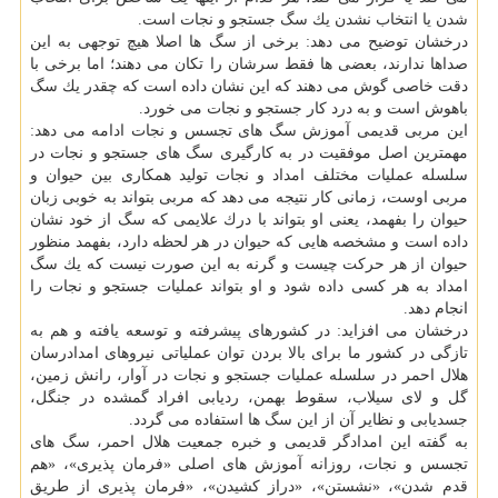
شدن یا انتخاب نشدن یك سگ جستجو و نجات است.
درخشان توضیح می دهد: برخی از سگ ها اصلا هیچ توجهی به این
صداها ندارند، بعضی ها فقط سرشان را تكان می دهند؛ اما برخی با
دقت خاصی گوش می دهند كه این نشان داده است كه چقدر یك سگ
باهوش است و به درد كار جستجو و نجات می خورد.
این مربی قدیمی آموزش سگ های تجسس و نجات ادامه می دهد:
مهمترین اصل موفقیت در به كارگیری سگ های جستجو و نجات در
سلسله عملیات مختلف امداد و نجات تولید همكاری بین حیوان و
مربی اوست، زمانی كار نتیجه می دهد كه مربی بتواند به خوبی زبان
حیوان را بفهمد، یعنی او بتواند با درك علایمی كه سگ از خود نشان
داده است و مشخصه هایی كه حیوان در هر لحظه دارد، بفهمد منظور
حیوان از هر حركت چیست و گرنه به این صورت نیست كه یك سگ
امداد به هر كسی داده شود و او بتواند عملیات جستجو و نجات را
انجام دهد.
درخشان می افزاید: در كشورهای پیشرفته و توسعه یافته و هم به
تازگی در كشور ما برای بالا بردن توان عملیاتی نیروهای امدادرسان
هلال احمر در سلسله عملیات جستجو و نجات در آوار، رانش زمین،
گل و لای سیلاب، سقوط بهمن، ردیابی افراد گمشده در جنگل،
جسدیابی و نظایر آن از این سگ ها استفاده می گردد.
به گفته این امدادگر قدیمی و خبره جمعیت هلال احمر، سگ های
تجسس و نجات، روزانه آموزش های اصلی «فرمان پذیری»، «هم
قدم شدن»، «نشستن»، «دراز كشیدن»، «فرمان پذیری از طریق