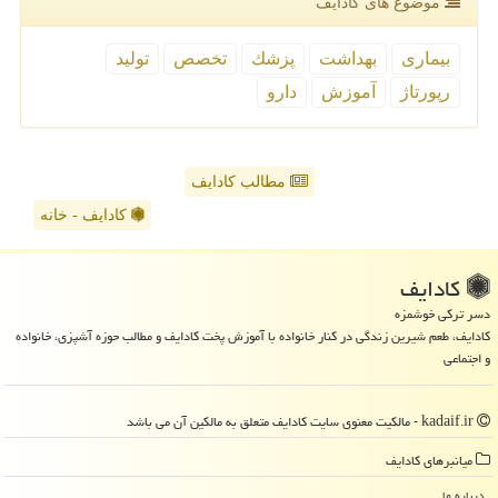
موضوع های كادایف
بیماری
بهداشت
پزشك
تخصص
تولید
رپورتاژ
آموزش
دارو
مطالب کادایف
کادایف - خانه
كادایف
دسر ترکی خوشمزه
کادایف، طعم شیرین زندگی در کنار خانواده با آموزش پخت کادایف و مطالب حوزه آشپزی، خانواده
و اجتماعی
kadaif.ir - مالکیت معنوی سایت كادایف متعلق به مالکین آن می باشد
میانبرهای كادایف
درباره ما