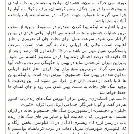
دور»، «بی حركت ماندن»، ««میدان موانع» و «جستجو و نجات ابتدای
و پیشرفته» را در بین جنگل، بهمن كوهستان، برف و كولاك و آوار را
فرا می گیرند تا همواره جهت شركت در سلسله عملیات یادشده
آماده و محیا باشند.
وی با اشاره به اینكه پیدا كردن مصدوم در «سقوط بهمن» از سخت
ترین عملیات جستجو و نجات است، می افزاید: وقتی فردی در بهمن
گرفتار می شود، سرعت عمل برای نجات جان او ضروری و حائز
اهمیت است، وقتی یك قربانی زنده به گور شده است، سرعت
پاسخگویی بسیار مهم می باشد و در 15 دقیقه اول 30 درصد و بعد از
30 دقیقه 50 درصد احتمال زنده پیدا كردن مصدوم كاسته می شود.
بنابراین میزان اثربخشی منابع در بهمن با چگونگی سرعت و دقت آنها
تعیین می گردد. موثرترین منبع برای پیدا كردن محل دقیق قربانی
مدفون شده در بهمن سگ جستجوی آموزش دیده است. با اینكه بهمن
ها غالبا باعث از دست دادن جان افراد می شوند اما این وضعیت با
وجود سگ های نجات به سمت بهتر شدن می رود و جان انسان ها
حفظ خواهد شد.
«اسماعیل اسكندری» رئیس مركز آموزش سگ های زنده یاب كشور
هم در گفت و گو با خبرنگار اجتماعی ایرنا، می افزاید: «كتی»،
«لیلی» و «جیبسی» از مشهورترین سگ های جستجو و نجات در ایران
هستند، به صورتی كه با فعالیت آنها و سایر تیم های سگ های زنده
یاب در زمین لرزه 7.3 ریشتری 21 آبان در 11 كیلومتری بخش ازگله و
32 كیلومتری شهرستان سرپل ذهاب در غرب كرمانشاه توانستیم 6