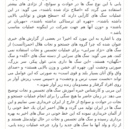
یابی با این نوع سگ ها در حوادث و سوانح، از نژادی های بیشتر
استفاده می گردد كه «اصلاح نژاد شده باشند»، می گوید: در این
عملیات سگ های كارآیی دارند كه «سطح هوش و توانایی بالایی
داشته باشند»، «چهره ای ترسناكی نداشته باشند»، «مهربان تر
باشند» و «وزن آنها هم جهت شركت در اینگونه عملیات مناسب
باشد.»
وی با اشاره به این مورد كه اخیرا' در بعضی از گزارش های خبری
عنوان شده كه چرا گروه های جستجو و نجات هلال احمر(آنست) از
سگ های «نژاد سرابی» برای عملیات تجسس و نجات استفاده نمی
كنند، هم می گوید: سگ های سرابی از دسته سگ های «گله» و سگ
«نگهبان» هستند، «این سگ ها داری بدنی غول پیكر، سر بزرگ،
صورتی وحشت آور، چهره ای خشن و وزن بالایی هستند» و «صدای
واق واق آنان بسیار بلند و قوی است» به صورتی كه این عوامل می
تواند «نخست سبب ترس و وحشت» و «سپس سبب ریزش آوار بر
روی افراد گرفتار و مصدومان زنده زیر آوار شوند.»
این مربی و كارشناس خبره آموزش سگ های تجسس و نجات توضیح
می دهد: در زمان حاضر ما هیچ سگی را برای انجام عملیات جستجو و
نجات در حوادث و سوانح از خارج از ایران خریداری نمی نماییم و این
سگ ها در ایران تولید می گردد و هلال احمر ایران یك خط خونی را
از آلمان خریداری نموده كه این خط خونی در سال های اخیر به بهره
برداری رسیده و سگ های تجسس و نجات در حال تولیدمثل هستند و
از زاد و ولد آنها ما سگ های جدید را وارد چرخه عملیات زنده یابی،