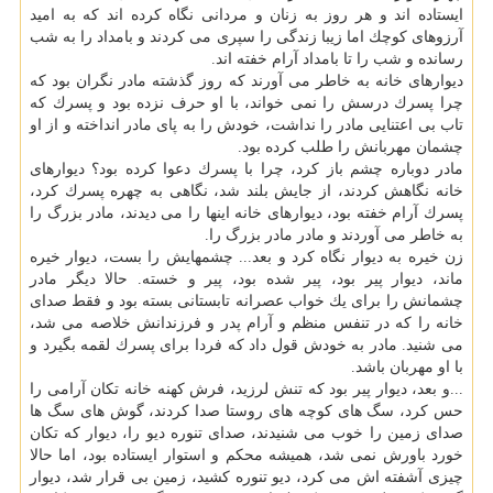
ایستاده اند و هر روز به زنان و مردانی نگاه كرده اند كه به امید
آرزوهای كوچك اما زیبا زندگی را سپری می كردند و بامداد را به شب
رسانده و شب را تا بامداد آرام خفته اند.
دیوارهای خانه به خاطر می آورند كه روز گذشته مادر نگران بود كه
چرا پسرك درسش را نمی خواند، با او حرف نزده بود و پسرك كه
تاب بی اعتنایی مادر را نداشت، خودش را به پای مادر انداخته و از او
چشمان مهربانش را طلب كرده بود.
مادر دوباره چشم باز كرد، چرا با پسرك دعوا كرده بود؟ دیوارهای
خانه نگاهش كردند، از جایش بلند شد، نگاهی به چهره پسرك كرد،
پسرك آرام خفته بود، دیوارهای خانه اینها را می دیدند، مادر بزرگ را
به خاطر می آوردند و مادر مادر بزرگ را.
زن خیره به دیوار نگاه كرد و بعد... چشمهایش را بست، دیوار خیره
ماند، دیوار پیر بود، پیر شده بود، پیر و خسته. حالا دیگر مادر
چشمانش را برای یك خواب عصرانه تابستانی بسته بود و فقط صدای
خانه را كه در تنفس منظم و آرام پدر و فرزندانش خلاصه می شد،
می شنید. مادر به خودش قول داد كه فردا برای پسرك لقمه بگیرد و
با او مهربان باشد.
...و بعد، دیوار پیر بود كه تنش لرزید، فرش كهنه خانه تكان آرامی را
حس كرد، سگ های كوچه های روستا صدا كردند، گوش های سگ ها
صدای زمین را خوب می شنیدند، صدای تنوره دیو را، دیوار كه تكان
خورد باورش نمی شد، همیشه محكم و استوار ایستاده بود، اما حالا
چیزی آشفته اش می كرد، دیو تنوره كشید، زمین بی قرار شد، دیوار