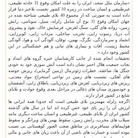
«سازمان ملل متحد، ایران را به علت امكان وقوع 31 حادثه طبیعی،
غیرطبیعی و انسان ساخت در زمره 10 كشور نخست بلاخیز دنیا قرار
داده است به صورتی كه از مجموع 40 بلای طبیعی شناخته شده در
جهان امكان وقوع 31 نوع آن شامل زلزله، سیل، سونامی، رانش
زمین، روانه های گلی، سنگ لغزش، فرسایش خاك، نفوذ و پیشروی
آب دریا، رسوب زایی، تخریب ساحلی، مرداب زایی، كویرزایی،
انجماد و سرمازدگی، تگرگ، بهمن، توفان، آلودگی آب و هوا، آلودگی
محیط زیست، آفات و بیماری های نباتی و هم خشكسالی در این
كشور وجود دارد.»
تحقیقات انجام شده از جانب كارشناسان خبره گروه های امداد و
نجات جمعیت هلال احمر نشان داده است آتش سوزی خود به خودی
جنگل ها، صاعقه، خطرات ژئوترمال (زمین گرمایی)، ریزش حوضه
های آهكی، نشست های زمین در نواحی استخراج مواد معدنی،
ریزش های زیردریایی، لغزش های زیردریایی، باطلاق زایی، آتشفشان
و خودسوزی میدان های ذغالی در مراحل بعدی وقوع حوادث و بلایای
شایع در كشور قرار دارند.
اگرچه زلزله مهمترین بلای طبیعی است كه حدودا همه ایرانی ها
لرزش آن را زیر پای خود حس كرده اند اما در سال های گذشته
كشور ایران از بلایای طبیعی، غیرطبیعی و انسان ساخت دیگری مانند
سیلاب های مخرب، رانش زمین، سقوط بهمن های ویرانگر و سقوط
هواپیماهای مسافربری در مناطق صعب العبور كوهستانی بی نصیب
نبوده است و خسارت های ناشی از آن باعث زیان های جانی و مالی