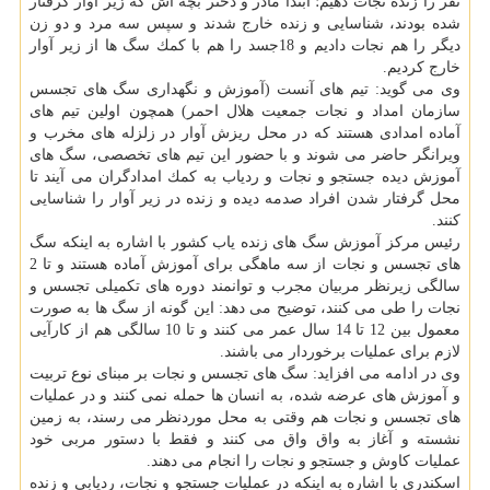
نفر را زنده نجات دهیم؛ ابتدا مادر و دختر بچه اش كه زیر آوار گرفتار
شده بودند، شناسایی و زنده خارج شدند و سپس سه مرد و دو زن
دیگر را هم نجات دادیم و 18جسد را هم با كمك سگ ها از زیر آوار
خارج كردیم.
وی می گوید: تیم های آنست (آموزش و نگهداری سگ های تجسس
سازمان امداد و نجات جمعیت هلال احمر) همچون اولین تیم های
آماده امدادی هستند كه در محل ریزش آوار در زلزله های مخرب و
ویرانگر حاضر می شوند و با حضور این تیم های تخصصی، سگ های
آموزش دیده جستجو و نجات و ردیاب به كمك امدادگران می آیند تا
محل گرفتار شدن افراد صدمه دیده و زنده در زیر آوار را شناسایی
كنند.
رئیس مركز آموزش سگ های زنده یاب كشور با اشاره به اینكه سگ
های تجسس و نجات از سه ماهگی برای آموزش آماده هستند و تا 2
سالگی زیرنظر مربیان مجرب و توانمند دوره های تكمیلی تجسس و
نجات را طی می كنند، توضیح می دهد: این گونه از سگ ها به صورت
معمول بین 12 تا 14 سال عمر می كنند و تا 10 سالگی هم از كارآیی
لازم برای عملیات برخوردار می باشند.
وی در ادامه می افزاید: سگ های تجسس و نجات بر مبنای نوع تربیت
و آموزش های عرضه شده، به انسان ها حمله نمی كنند و در عملیات
های تجسس و نجات هم وقتی به محل موردنظر می رسند، به زمین
نشسته و آغاز به واق واق می كنند و فقط با دستور مربی خود
عملیات كاوش و جستجو و نجات را انجام می دهند.
اسكندری با اشاره به اینكه در عملیات جستجو و نجات، ردیابی و زنده