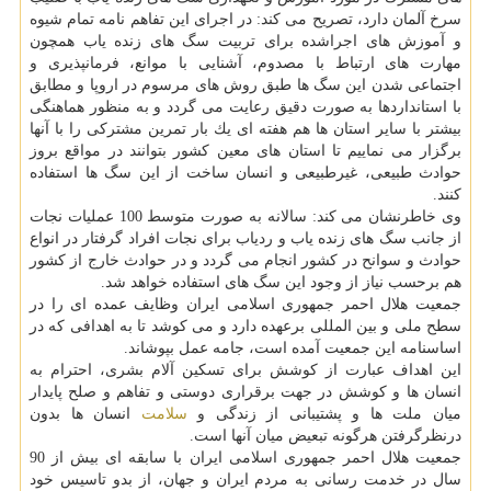
سرخ آلمان دارد، تصریح می كند: در اجرای این تفاهم نامه تمام شیوه
و آموزش های اجراشده برای تربیت سگ های زنده یاب همچون
مهارت های ارتباط با مصدوم، آشنایی با موانع، فرمانپذیری و
اجتماعی شدن این سگ ها طبق روش های مرسوم در اروپا و مطابق
با استانداردها به صورت دقیق رعایت می گردد و به منظور هماهنگی
بیشتر با سایر استان ها هم هفته ای یك بار تمرین مشتركی را با آنها
برگزار می نماییم تا استان های معین كشور بتوانند در مواقع بروز
حوادث طبیعی، غیرطبیعی و انسان ساخت از این سگ ها استفاده
كنند.
وی خاطرنشان می كند: سالانه به صورت متوسط 100 عملیات نجات
از جانب سگ های زنده یاب و ردیاب برای نجات افراد گرفتار در انواع
حوادث و سوانح در كشور انجام می گردد و در حوادث خارج از كشور
هم برحسب نیاز از وجود این سگ های استفاده خواهد شد.
جمعیت هلال احمر جمهوری اسلامی ایران وظایف عمده ای را در
سطح ملی و بین المللی برعهده دارد و می كوشد تا به اهدافی كه در
اساسنامه این جمعیت آمده است، جامه عمل بپوشاند.
این اهداف عبارت از كوشش برای تسكین آلام بشری، احترام به
انسان ها و كوشش در جهت برقراری دوستی و تفاهم و صلح پایدار
میان ملت ها و پشتیبانی از زندگی و
سلامت
انسان ها بدون
درنظرگرفتن هرگونه تبعیض میان آنها است.
جمعیت هلال احمر جمهوری اسلامی ایران با سابقه ای بیش از 90
سال در خدمت رسانی به مردم ایران و جهان، از بدو تاسیس خود