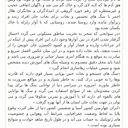
هق آدم ها كه لابه لای گرد و خاك گم می شد و ناگهان اتفاقی عجیب
و غیرمنتظره ای رقم خورد گروهی از امدادگران و نجاتگران هلال
احمر با سگ های تجسس و نجات برای نجات جان افراد زنده و
زیرآوار مانده وارد روستا شدند، روستایی كه با آوار زلزله با خاك
یكسان شده بود.
«در سوانحی كه منجر به تخریب مناطق مسكونی می گردد احتمال
گرفتار شدن افراد در بین آوارها وجود دارد این افراد پیش از اینكه در
اثر جراحات وارده و فشار آوار و كمبود اكسیژن جان خویش را از
دست بدهند، باید نجات داده شوند و در این میان عكس العمل سریع و
مبادرت به موقع و به هنگام امری بسیار حیاتی و ضروری می باشد و
ابتدا باید محل دقیق مصدوم به وسیله سگ های آموزش دیده مشخص
شود و سپس عملیات رهاسازی انجام گیرد.»
«سگ های جستجو و نجات حس بویایی بسیار قوی دارند كه قادرند
بوها را به خوبی درك كنند، به خاطر بسپارند و در مواقع ضرورت به
خاطر بیاورند. امروزه در سراسر دنیا از توانایی سگ ها برای پیدا
كردن مصدومان بعد از سوانح استفاده می گردد و سگ ها توانایی
های بالقوه ای دارند كه با آموزش و تمرین شكوفا می گردد و می
توان در جهت نجات جان انسان ها از آنها بهره گرفت.»
«ایران چهارمین كشور آسیا و ششمین كشور دنیا از نظر كثرت وقوع
بلایا به لحاظ وضعیت جغرافیایی، شرایط آب وهوایی و خصوصیت
های ژئوپلتیك به حساب می آید و در طول تاریخ شاهد حوادث و سوانح
بسیاری بوده است.»