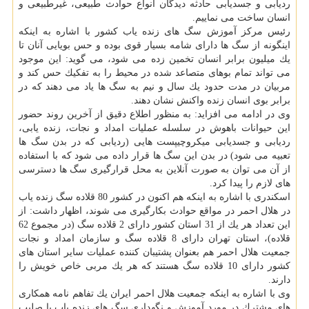
ردیابی و جسدیابی حادثه دیدگان انواع حوادث طبیعی، غیرطبیعی و
انسان ساخت می نماییم.
رئیس مركز آموزش سگ های زنده یاب كشور با اشاره به اینكه
اینگونه از سگ ها دارای شامه بسیار قوی بوده و حس بویایی آنان تا
یك میلیون برابر انسان تخمین زده می شود، می گوید: این موجود
می تواند تمام بوهای متصاعد شده در محیط را به تفكیك حس كند و
مربیان در مدت حدود یك سال و نیم به سگ ها یاد می دهند كه در
برابر بوی انسان زنده واكنش نشان دهند.
وی در ادامه می افزاید: به منظور اطلاع دقیق از آخرین روند حضور
این حیوانات باهوش در سلسله عملیات امداد و نجات، زنده یابی،
ردیابی و جسدیابی میكروچیپست هایی (ردیابی كه در بدن سگ ها
تعبیه می شود) در بدن این سگ ها قرار داده می شود كه با استفاده
از آن می توان به صورت آنلاین به محل قرارگیری سگ ها دسترسی
های لازم را پیدا كرد.
اسكندری با اشاره به اینكه هم اكنون در كشور 80 قلاده سگ زنده یاب
در هلال احمر در مواقع حوادث بكارگیری می شوند، اظهار داشت: از
این تعداد هر یك از 31 استان كشور دارای 2 قلاده سگ (در مجموع 62
قلاده)، استان تهران دارای 8 قلاده سگ و سازمان امداد و نجات
جمعیت هلال احمر هم بعنوان پشتیبان كننده عملیات سایر استان های
كشور دارای 10 قلاده سگ هستند كه هر یك مربی خاص خویش را
دارند.
وی با اشاره به اینكه جمعیت هلال احمر ایران یك تفاهم نامه همكاری
های مشترك در مورد آموزش و نگهداری سگ های زنده یاب با صلیب