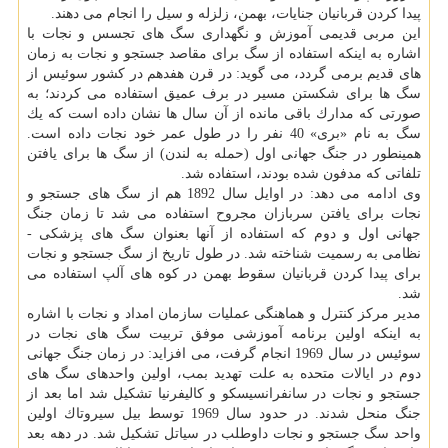
پیدا كردن قربانیان جنایات، بهمن، زلزله و سیل را انجام می دهند.
این مربی قدیمی آموزش و نگهداری سگ های تجسس و نجات با
اشاره به اینكه استفاده از سگ برای مقاصد جستجو و نجات به زمان
های قدیم برمی گردد، می گوید: در قرن هفدهم در كشور سوئیس از
سگ ها برای شكستن مسیر در برف عمیق استفاده می كردند؛ به
صورتی كه مدارك باقی مانده از آن سال ها نشان داده است كه یك
سگ به نام «بری» 40 نفر را در طول عمر خود نجات داده است.
همینطور در جنگ جهانی اول (حمله به لندن) از سگ ها برای یافتن
تلفاتی كه مدفون شده بودند، استفاده شد.
وی ادامه می دهد: در اوایل سال 1892 هم از سگ های جستجو و
نجات برای یافتن سربازان مجروح استفاده می شد تا زمان جنگ
جهانی اول و دوم كه استفاده از آنها بعنوان سگ های پزشكی -
نظامی به رسمیت شناخته شد. در طول تاریخ از سگ جستجو و نجات
برای پیدا كردن قربانیان سقوط بهمن در كوه های آلپ استفاده می
شد.
مدیر مركز كنترل و هماهنگی عملیات سازمان امداد و نجات با اشاره
به اینكه اولین برنامه آموزشی موفق تربیت سگ های نجات در
سوئیس در سال 1969 انجام گرفت، می افزاید: در زمان جنگ جهانی
دوم در ایالات متحده به علت تهدید بمب، اولین واحدهای سگ های
جستجو و نجات در سانفرانسیسكو و كالیفرنیا تشكیل شد اما بعد از
جنگ منحل شدند. در حدود سال 1969 توسط بیل سیروتاك اولین
واحد سگ جستجو و نجات داوطلب در سیاتل تشكیل شد. در دهه بعد