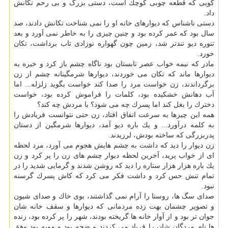
گویی كه قطعه چوبی كوچك است، دستی بزرگ و بی رحم تكانش
داد.
دستی ناشناس كه دیوارهای خانه او را نمی شناخت تكانش دادند، صد
سال بود كه عمر كرده بود و چنین چیزی را به خاطر نمی آورد و بعد
تنوره دیو تندتر شد، زمین چون گهواره نوزادی تاب برداشت، تكان
خورد.
مادر كه نیمه خواب عصر تابستان بود ناگاه چشم باز كرد و خیره به
دیوارها ماند كه تكان می خوردند، دیوارها شرمگینانه چشم از زن
برگرداندند، زن خواست مرد را صدا كند خواست بگوید زلزله... اما
آب دهانش خشكیده بود، كلمات را فراموش كرده بود، خواست
دخترك را بغل كند اما پسرك چه می شود؟ با مردش چه كند؟
همه این چیزها به سرعت اتفاق افتاد، زن حتی نتوانست فریادش را
به كلمه درآورد... و یك باره دیو آمد، دیوارها شرمگین از دستان
پدربزرگی كه ساخته بودش، لرزیدند.
زن دیوار را دید كه داشت به چشم هایش هجوم می آورد، مرد لحظه
ای از خواب پرید، آخرین لحظه دیوار چشم های زن را پر كرد و زن
یك باره هزار هزار ستاره را دید كه روشن شدند و گرمایی شدید را در
تمام تنش حس كرد و داشت فكر می كرد كه كاش پسرك گرسنه
نبود.
صدای سگ ها، روستا را آرام نمی گذاشتند، بوی خاك و صدای شیون
و تصویر چشمان بهت زده مردمانی كه دیوارها و سقف خانه شان
جوان تر بود و از آوار خانه ها گریخته بودند، شهر را پر كرده بود، زنده
ها نام مردگان شان را فریاد می كردند و ضجه بود و مویه بود وهق