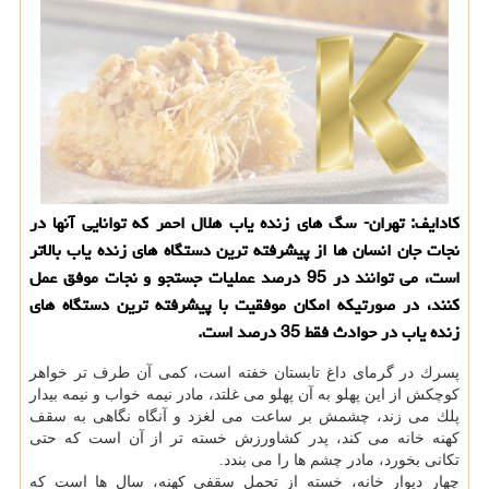
كادایف: تهران- سگ های زنده یاب هلال احمر كه توانایی آنها در
نجات جان انسان ها از پیشرفته ترین دستگاه های زنده یاب بالاتر
است، می توانند در 95 درصد عملیات جستجو و نجات موفق عمل
كنند، در صورتیكه امكان موفقیت با پیشرفته ترین دستگاه های
زنده یاب در حوادث فقط 35 درصد است.
پسرك در گرمای داغ تابستان خفته است، كمی آن طرف تر خواهر
كوچكش از این پهلو به آن پهلو می غلتد، مادر نیمه خواب و نیمه بیدار
پلك می زند، چشمش بر ساعت می لغزد و آنگاه نگاهی به سقف
كهنه خانه می كند، پدر كشاورزش خسته تر از آن است كه حتی
تكانی بخورد، مادر چشم ها را می بندد.
چهار دیوار خانه، خسته از تحمل سقفی كهنه، سال ها است كه