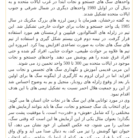
واحدهای سگ های جستجو و نجات ابتدا در غرب ایالات متحده و به
دنبال آن در اوایل 1980 واحدهای دیگری در شمال شرقی و جنوب
ایالات متحده تشكیل شدند.
به گفته درخشان، همزمان با زمین لرزه های بزرگ مكزیك در سال
1985 یك واحد جستجو و نجات برای حوادث خارجی تشكیل شد. این
تیم در زلزله های السالوادور، فیلیپین و ارمنستان هم مورد استفاده
قرار گرفت. در نیمه دوم قرن بیستم شكل گیری و استفاده از تیم
های سگ های نجات به صورت تصاعدی افزایش پیدا كرد. امروزه این
تیم ها علاوه بر حوادث طبیعی، حوادث جنایی، افراد گم شده و حتی
افراد غرق شده را هم پوشش می دهند. واحدهای جستجو و نجات
موجود در ایالات متحده بین 300 تا 500 واحد تخمین زد می شوند.
این مربی قدیمی آموزش و نگهداری سگ های تجسس و نجات می
افزاید: اما در ایران لزوم به كارگیری از اینگونه سگ ها برای اولین
بار بعد از وقوع زلزله های رودبار، منجیل و بم به وضوح احساس شد
از این رو جمعیت هلال احمر نسبت به تشكیل تیمی های با این هدف
اقدام نمود.
وی در مورد توانایی های این سگ ها در نجات جان انسان ها می گوید:
برای انتخاب یك سگ جستجو و نجات، سگ ها باید بتوانند آزمایش های
مختلفی را كه شامل «هوش» و «قدرت» است، با موفقیت پشت سر
بگذارد؛ بعنوان مثال یكی از این آزمایش ها این است كه وقتی سگ،
صدایی را می شنود، چه عكس العملی از خود نشان می دهد، آیا
حیوان تنها گوشش را تیز می كند، به دنبال صدا می آید و واق واق
می كند یا فرار می كند، هر كدام از اینها یك شاخص برای انتخاب