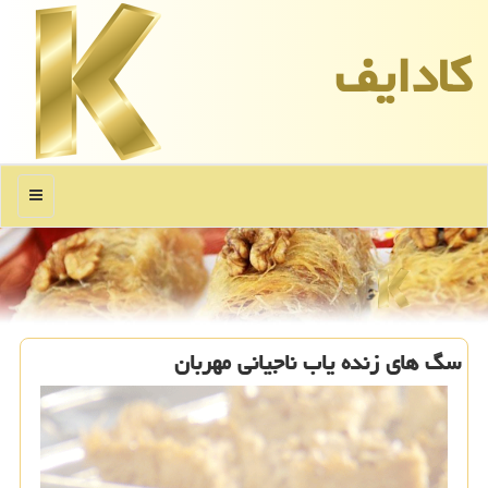
كادایف
منو
سگ های زنده یاب ناجیانی مهربان