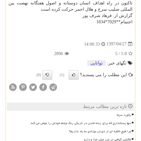
تاكنون در راه اهداف انسان دوستانه و اصول هفتگانه نهضت بین
المللی صلیب سرخ و هلال احمر حركت كرده است.
گزارش از: فرهاد شرف پور
اجتمام**7029*1834
1397/04/27
14:00:33
2896
5
/
5.0
تگهای خبر:
توانایی
این مطلب را می پسندید؟
(0)
(1)
تازه ترین مطالب مرتبط
رکورد سرما
تنها پستانداری که برای زنده ماندن در تاریکی رنگ چشم خودش را عوض می کند
چرا هیچ خاطره ای از دوران نوزادی به یاد نداریم؟
خاکشیر گیاهی در مرز میان غذا و دارو