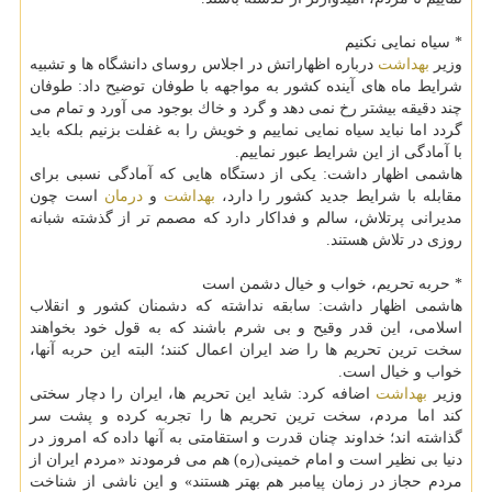
* سیاه نمایی نكنیم
وزیر
بهداشت
درباره اظهاراتش در اجلاس روسای دانشگاه ها و تشبیه
شرایط ماه های آینده كشور به مواجهه با طوفان توضیح داد: طوفان
چند دقیقه بیشتر رخ نمی دهد و گرد و خاك بوجود می آورد و تمام می
گردد اما نباید سیاه نمایی نماییم و خویش را به غفلت بزنیم بلكه باید
با آمادگی از این شرایط عبور نماییم.
هاشمی اظهار داشت: یكی از دستگاه هایی كه آمادگی نسبی برای
مقابله با شرایط جدید كشور را دارد،
بهداشت
و
درمان
است چون
مدیرانی پرتلاش، سالم و فداكار دارد كه مصمم تر از گذشته شبانه
روزی در تلاش هستند.
* حربه تحریم، خواب و خیال دشمن است
هاشمی اظهار داشت: سابقه نداشته كه دشمنان كشور و انقلاب
اسلامی، این قدر وقیح و بی شرم باشند كه به قول خود بخواهند
سخت ترین تحریم ها را ضد ایران اعمال كنند؛ البته این حربه آنها،
خواب و خیال است.
وزیر
بهداشت
اضافه كرد: شاید این تحریم ها، ایران را دچار سختی
كند اما مردم، سخت ترین تحریم ها را تجربه كرده و پشت سر
گذاشته اند؛ خداوند چنان قدرت و استقامتی به آنها داده كه امروز در
دنیا بی نظیر است و امام خمینی(ره) هم می فرمودند «مردم ایران از
مردم حجاز در زمان پیامبر هم بهتر هستند» و این ناشی از شناخت