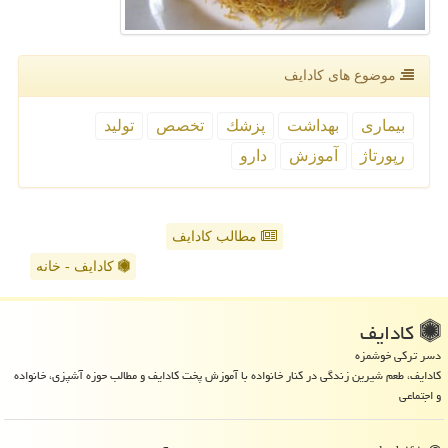
موضوع های كادایف
بیماری
بهداشت
پزشك
تخصص
تولید
رپورتاژ
آموزش
دارو
مطالب کادایف
کادایف - خانه
كادایف
دسر ترکی خوشمزه
کادایف، طعم شیرین زندگی در کنار خانواده با آموزش پخت کادایف و مطالب حوزه آشپزی، خانواده
و اجتماعی