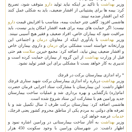
وزیر
بهداشت
با تاكید بر اینكه نباید تولید
دارو
متوقف شود، تصریح
كرد: بیمه ها برای پشتیبانی از اقشار ضعیف، باید به شكلی عمل كنند
كه این اقشار صدمه نبینند.
هاشمی افزود: گاهی چتر حمایت بیمه، متناسب با افزایش قیمت
دارو
نیست؛ اگر حمایت های بیمه برای همه اقشار امكان پذیر نیست، باید
مراقبت شود كه بیماران خاص، افراد ضعیف و فقیر هیچ آسیبی نبینند.
وزیر
بهداشت
با یادآوری اینكه از معاونان
درمان
و اجتماعی این
وزارتخانه خواسته است مشكلی برای
درمان
و داروی بیماران خاص
و اقشار ضعیف پیش نیاید، اضافه كرد: مجمع خیرین
سلامت
هم حتی
قبل از وزارت
بهداشت
از این گروه از بیماران حمایت كرده است و
تدبیری به كار خواهد بست تا مشكلی برای این قشر تولید نشود.
* راه اندازی بیمارستان بركت در قرچك
وزیر
بهداشت
درباره راه اندازی بیمارستان بركت شهید ستاری قرچك
اظهار داشت: این بیمارستان با مشاركت ستاد اجرایی فرمان حضرت
امام(ره) بازگشایی و بهره برداری شد و عملیات ساخت بیمارستان
جدید ورامین هم با مشاركت این ستاد شروع شده است.
هاشمی اضافه كرد: بیمارستان بركت ظرف 2 سال تكمیل شد و با
تعرفه های دولتی به مردم یكی از مناطق محروم كشور یعنی قرچك،
خدمات
عرضه خواهد كرد.
وزیر
بهداشت
به آغاز ساخت بیمارستانی در ورامین اشاره نمود و
اظهار داشت: در شهرستان ورامین با وجود سكونت 450 هزار