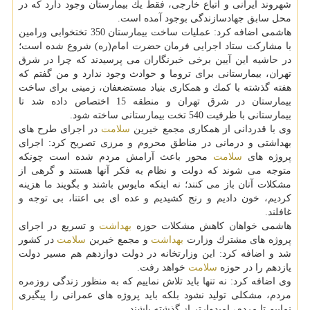
شهروند ایرانی و اتباع خارجی، فقط یك بیمارستان وجود دارد كه در
محل سابق جهادسازندگی بوجود آمده است.
هاشمی اضافه كرد: عملیات ساخت بیمارستان 350 تختخوابی ورامین
با مشاركت ستاد اجرایی فرمان حضرت امام(ره) شروع شده است؛
در حاشیه این آیین برخی خبرنگاران می پرسیدند كه چرا در شرق
تهران، بیمارستانی برای تروما و حوادث وجود ندارد و من گفتم كه
هفته گذشته با كمك و همكاری بنیاد مستضعفان، زمینی برای ساخت
بیمارستان در شرق تهران و منطقه 15 اختصاص داده شد تا
بیمارستانی با ظرفیت 540 تخت بیمارستانی ساخته شود.
وی با قدردانی از همكاری مجمع خیرین
سلامت
در اجرای طرح های
بهداشتی و درمانی در مناطق محروم و مرزی تصریح كرد: اجرای
پروژه های
سلامت
محور باعث آرامش مردم شده است چونكه
متوجه می شوند كه دولت و نظام به فكر آنها هستند و گرهی از
مشكلات آنان باز می كنند؛ نه اینكه مایوس باشند و بگویند ما هزینه
كردیم، خون دادیم و رنج كشیدیم و عده ای بی اعتنا، بی توجه و
غافلند.
هاشمی خواهان كاهش مشكلات حوزه
بهداشت
و تسریع در اجرای
پروژه های مشترك وزارت
بهداشت
و مجمع خیرین
سلامت
در كشور
شد و اضافه كرد: این وزارتخانه در دولت دوازدهم هم مسیر دولت
یازدهم را در حوزه
سلامت
خواهد رفت.
وی اضافه كرد: نه تنها باید تلاش نماییم كه به منظور زندگی روزمره
مردم، مشكلی تولید نشود بلكه باید پروژه های عمرانی را پیگیری
نماییم تا مردم، امیدوارتر از گذشته باشند.