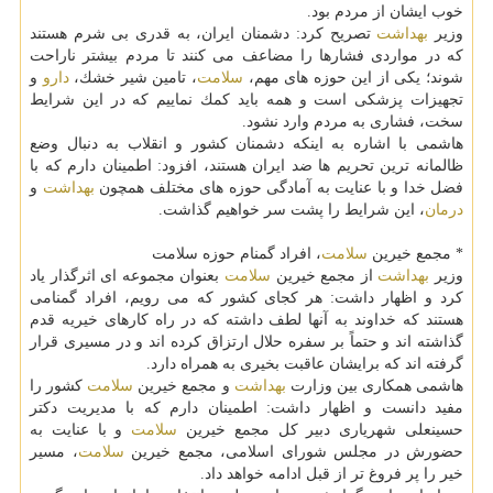
خوب ایشان از مردم بود.
وزیر
بهداشت
تصریح كرد: دشمنان ایران، به قدری بی شرم هستند
كه در مواردی فشارها را مضاعف می كنند تا مردم بیشتر ناراحت
شوند؛ یكی از این حوزه های مهم،
سلامت
، تامین شیر خشك،
دارو
و
تجهیزات پزشكی است و همه باید كمك نماییم كه در این شرایط
سخت، فشاری به مردم وارد نشود.
هاشمی با اشاره به اینكه دشمنان كشور و انقلاب به دنبال وضع
ظالمانه ترین تحریم ها ضد ایران هستند، افزود: اطمینان دارم كه با
فضل خدا و با عنایت به آمادگی حوزه های مختلف همچون
بهداشت
و
درمان
، این شرایط را پشت سر خواهیم گذاشت.
* مجمع خیرین
سلامت
، افراد گمنام حوزه سلامت
وزیر
بهداشت
از مجمع خیرین
سلامت
بعنوان مجموعه ای اثرگذار یاد
كرد و اظهار داشت: هر كجای كشور كه می رویم، افراد گمنامی
هستند كه خداوند به آنها لطف داشته كه در راه كارهای خیریه قدم
گذاشته اند و حتماً بر سفره حلال ارتزاق كرده اند و در مسیری قرار
گرفته اند كه برایشان عاقبت بخیری به همراه دارد.
هاشمی همكاری بین وزارت
بهداشت
و مجمع خیرین
سلامت
كشور را
مفید دانست و اظهار داشت: اطمینان دارم كه با مدیریت دكتر
حسینعلی شهریاری دبیر كل مجمع خیرین
سلامت
و با عنایت به
حضورش در مجلس شورای اسلامی، مجمع خیرین
سلامت
، مسیر
خیر را پر فروغ تر از قبل ادامه خواهد داد.