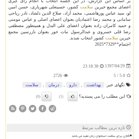
بر اساس این گزارش، در این جلسه انتخاب با انجام رای گیری
اعضای مجمع خیرین
سلامت
كشور، حسینعلی شهریاری، حسن امین
لو، سید عباس پورهاشمی، محمد آزاد، صلاح الدین دلشاد، نادر ریاحی
سامانی و محمد رضا اعتمادیان بعنوان اعضای اصلی و عباس مومنی
و حمید كامران زاده بعنوان اعضای علی البدل و همینطور مصطفی
رضا قلی خسروی و عبدالرسول نبات خور بعنوان بازرسین مجمع
خیرین
سلامت
كشور انتخاب شدند.
اجتمام**7329*2025
1397/04/29
23:18:38
2726
5
/
5.0
تگهای خبر:
بهداشت
,
دارو
,
درمان
,
سلامت
این مطلب را می پسندید؟
(0)
(1)
تازه ترین مطالب مرتبط
کلاژن برای سلامت استخوان زنان مفید می باشد