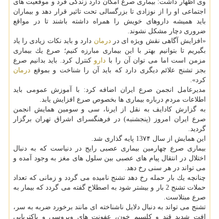
وی اظهار داشت: بیماری صرع امكان دارد زندگی فرد و موقعیت های
اجتماعی او را از نوزادی تا بزرگسالی تحت تاثیر قرار دهد و بیماران
باید همیشه داروهای خویش را همراه داشته باشند تا در مواقع
ضروری دچار مشكل نشوند.
«افزایش آگاهی نقش ویژه ای در
درمان
دارد و باید نكات زیادی را یاد
بگیریم تا بتوانیم بهتر با این بیماری مبارزه كنیم؛ صرع یك بیماری
مزمن است اما می توان آن را با
دارو
كنترل كرد. باید بدانیم صرع
بجز تشنج علائم دیگری دارد كه باید آن را شناخت و بموقع
درمان
كرد».
مدیرعامل انجمن صرع ایران اضافه كرد: با آموزش عمومی باید
اطلاعات مردم درباره بیماری ها بخصوص صرع افزایش یابد.
به گزارش كادایف به نقل از ایرنا، سی و سومین همایش انجمن
صرع ایران امروز (پنجشنبه) در فرهنگسرای اشراق تهران برگزار
گردید.
این همایش از سال 13۷۴ پایه گذاری شد.
بیماری صرع چهارمین بیماری عصبی رایج در دنیاست كه به دنبال
اختلال در انتقال پیام های عصبی بین سلول های مغز به وجود آمده و
می تواند در هر سنی رخ دهد.
چنانچه یك بار حمله رخ دهد تشنج نامیده می گردد و زمانی كه تعداد
حملات تشنج 2 بار و بیشتر شود به اصطلاح گفته می گردد كه بیمار به
صرع مبتلاست.
تشنج می تواند به دنبال دلایل ناشناخته ای مانند برخورد ضربه به سر،
افت شدید قند و كلسیم خون، عفونت های ویروسی و باكتریایی