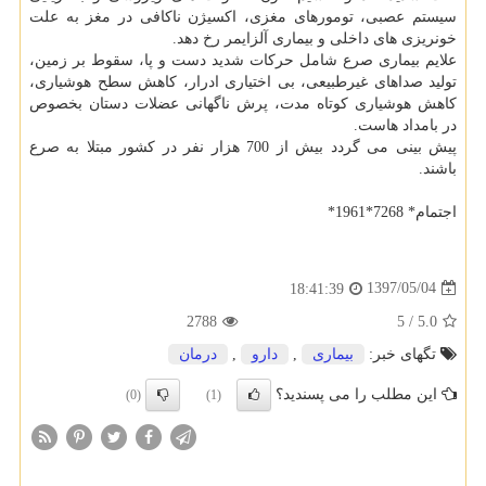
سیستم عصبی، تومورهای مغزی، اكسیژن ناكافی در مغز به علت
خونریزی های داخلی و بیماری آلزایمر رخ دهد.
علایم بیماری صرع شامل حركات شدید دست و پا، سقوط بر زمین،
تولید صداهای غیرطبیعی، بی اختیاری ادرار، كاهش سطح هوشیاری،
كاهش هوشیاری كوتاه مدت، پرش ناگهانی عضلات دستان بخصوص
در بامداد هاست.
پیش بینی می گردد بیش از 700 هزار نفر در كشور مبتلا به صرع
باشند.
اجتمام* 7268*1961*
1397/05/04
18:41:39
2788
5
/
5.0
تگهای خبر:
بیماری
,
دارو
,
درمان
این مطلب را می پسندید؟
(0)
(1)