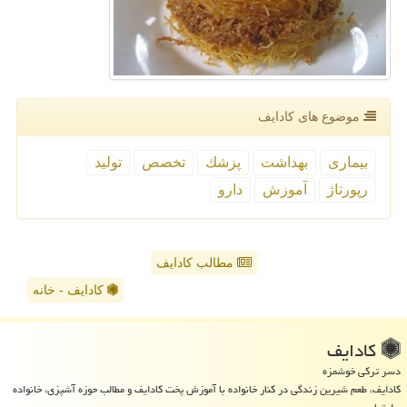
موضوع های كادایف
بیماری
بهداشت
پزشك
تخصص
تولید
رپورتاژ
آموزش
دارو
مطالب کادایف
کادایف - خانه
كادایف
دسر ترکی خوشمزه
کادایف، طعم شیرین زندگی در کنار خانواده با آموزش پخت کادایف و مطالب حوزه آشپزی، خانواده