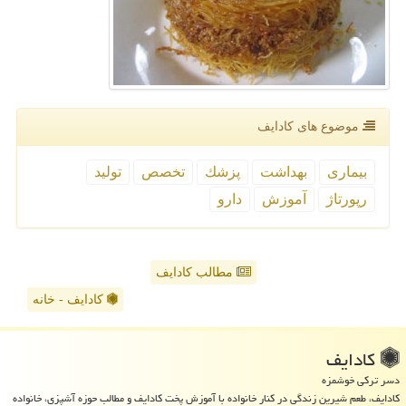
موضوع های كادایف
بیماری
بهداشت
پزشك
تخصص
تولید
رپورتاژ
آموزش
دارو
مطالب کادایف
کادایف - خانه
كادایف
دسر ترکی خوشمزه
کادایف، طعم شیرین زندگی در کنار خانواده با آموزش پخت کادایف و مطالب حوزه آشپزی، خانواده