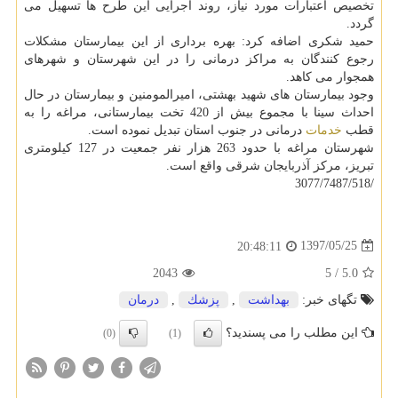
تخصیص اعتبارات مورد نیاز، روند اجرایی این طرح ها تسهیل می
گردد.
حمید شكری اضافه كرد: بهره برداری از این بیمارستان مشكلات
رجوع كنندگان به مراكز درمانی را در این شهرستان و شهرهای
همجوار می كاهد.
وجود بیمارستان های شهید بهشتی، امیرالمومنین و بیمارستان در حال
احداث سینا با مجموع بیش از 420 تخت بیمارستانی، مراغه را به
قطب
خدمات
درمانی در جنوب استان تبدیل نموده است.
شهرستان مراغه با حدود 263 هزار نفر جمعیت در 127 كیلومتری
تبریز، مركز آذربایجان شرقی واقع است.
/3077/7487/518
1397/05/25
20:48:11
2043
5
/
5.0
تگهای خبر:
بهداشت
,
پزشك
,
درمان
این مطلب را می پسندید؟
(0)
(1)