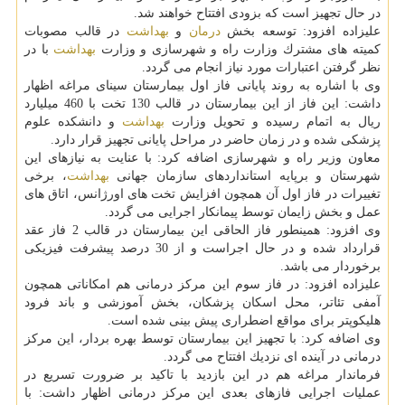
در حال تجهیز است كه بزودی افتتاح خواهند شد.
علیزاده افزود: توسعه بخش
درمان
و
بهداشت
در قالب مصوبات
كمیته های مشترك وزارت راه و شهرسازی و وزارت
بهداشت
با در
نظر گرفتن اعتبارات مورد نیاز انجام می گردد.
وی با اشاره به روند پایانی فاز اول بیمارستان سینای مراغه اظهار
داشت: این فاز از این بیمارستان در قالب 130 تخت با 460 میلیارد
ریال به اتمام رسیده و تحویل وزارت
بهداشت
و دانشكده علوم
پزشكی شده و در زمان حاضر در مراحل پایانی تجهیز قرار دارد.
معاون وزیر راه و شهرسازی اضافه كرد: با عنایت به نیازهای این
شهرستان و برپایه استانداردهای سازمان جهانی
بهداشت
، برخی
تغییرات در فاز اول آن همچون افزایش تخت های اورژانس، اتاق های
عمل و بخش زایمان توسط پیمانكار اجرایی می گردد.
وی افزود: همینطور فاز الحاقی این بیمارستان در قالب 2 فاز عقد
قرارداد شده و در حال اجراست و از 30 درصد پیشرفت فیزیكی
برخوردار می باشد.
علیزاده افزود: در فاز سوم این مركز درمانی هم امكاناتی همچون
آمفی تئاتر، محل اسكان پزشكان، بخش آموزشی و باند فرود
هلیكوپتر برای مواقع اضطراری پیش بینی شده است.
وی اضافه كرد: با تجهیز این بیمارستان توسط بهره بردار، این مركز
درمانی در آینده ای نزدیك افتتاح می گردد.
فرماندار مراغه هم در این بازدید با تاكید بر ضرورت تسریع در
عملیات اجرایی فازهای بعدی این مركز درمانی اظهار داشت: با