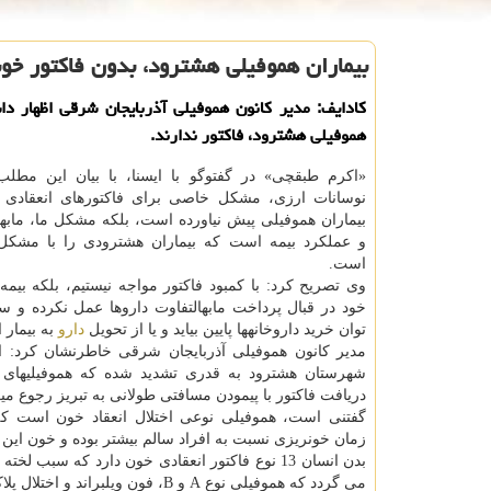
بیماران هموفیلی هشترود، بدون فاكتور خو
كادایف: مدیر كانون هموفیلی آذربایجان شرقی اظهار دا
هموفیلی هشترود، فاكتور ندارند.
«اكرم طبقچی» در گفت‎وگو با ایسنا، با بیان ای
نوسانات ارزی، مشكل خاصی برای فاكتورهای انعقادی م
و عملكرد بیمه است كه بیماران هشترودی را با مشكل
است.
وی تصریح كرد: با كمبود فاكتور مواجه نیستیم، بلكه بیمه 
توان خرید داروخانه‎ها پایین بیاید و یا از تحویل
دارو
به بیمار ا
مدیر كانون هموفیلی آذربایجان شرقی خاطرنشان كرد: 
شهرستان هشترود
دریافت فاكتور با پیمودن مسافتی طولانی به تبریز رجوع می‎كنند.
گفتنی است، هموفیلی نوعی اختلال انعقاد خون است ك
زمان خونریزی نسبت به افراد سالم بیشتر بوده و خون این افراد به اندازه‎ی كافی فاكتور انع
می گردد كه هموفیلی نوع A و B، فون ویلبراند و اختلال پلاكتی از آن دسته هستند.