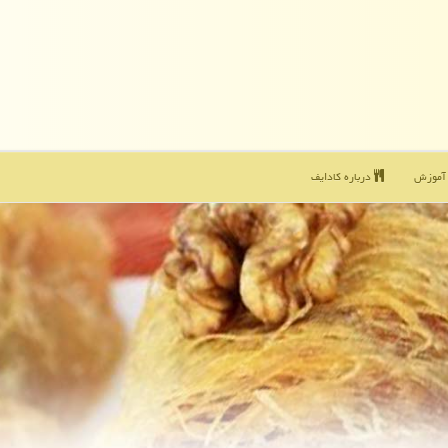
موزش
درباره كادایف