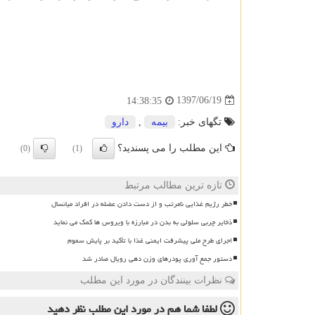
1397/06/19
14:38:35
تگهای خبر:
بیمه
,
دارو
این مطلب را می پسندید؟
(0)
(1)
تازه ترین مطالب مرتبط
خطر رژیم غذایی نامرتب و از دست دادن عضله در افراد میانسال
ذخایر چربی سلولی به بدن در مبارزه با ویروس ها کمک می نماید
اجرای طرح ملی پیشرفت ایمنی غذا با تأکید بر پایش سموم
دستور جمع آوری پودرهای وزن دهی رویال صادر شد
نظرات بینندگان در مورد این مطلب
لطفا شما هم
در مورد این مطلب
نظر دهید