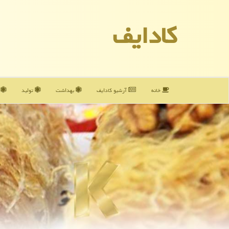
كادایف
خانه
آرشیو كادایف
بهداشت
تولید
آ