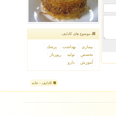
موضوع های كادایف
بیماری
بهداشت
پزشك
تخصص
تولید
رپورتاژ
آموزش
دارو
کادایف - خانه