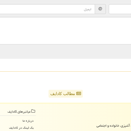
مطالب کادایف
میانبرهای كادایف
درباره ما
آشپزی، خانواده و اجتماعی
بک لینک در كادایف