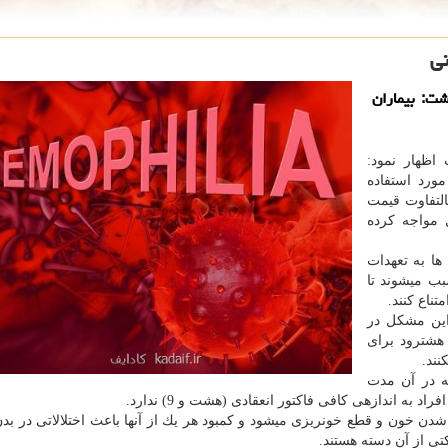
نی
شت: بیماران
ن مطلب اظهار نمود:
ورد استفاده
بیماران هموفیلی پیش نیاورده است، بلكه مشكل ما، مابه‎التفاوت قیمت
 مواجه كرده
‏ها به تعهدات
خود در قبال پرداخت مابه‎التفاوت داروها عمل نكرده و سبب می‎شوند تا
متناع كنند.
این مشكل در
 به قدری تشدید شده كه هموفیلی‎های هشترود برای
ه در آن مدت
قادی (هشت و 9) ندارد.
بدن انسان 13 نوع فاكتور انعقادی خون دارد كه سبب لخته شدن خون و قطع خونریزی می‎شود و كمبود هر یك 