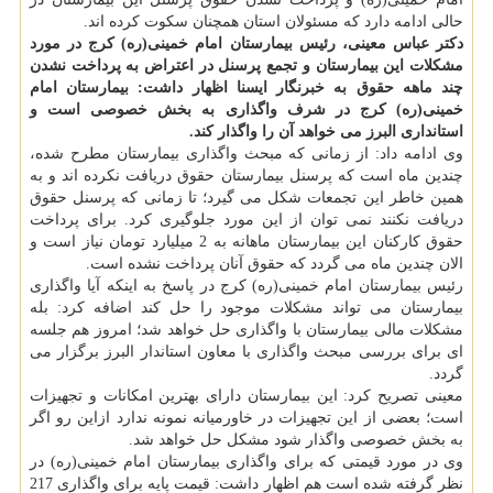
حالی ادامه دارد كه مسئولان استان همچنان سكوت كرده اند.
دكتر عباس معینی، رئیس بیمارستان امام خمینی(ره) كرج در مورد
مشكلات این بیمارستان و تجمع پرسنل در اعتراض به پرداخت نشدن
چند ماهه حقوق به خبرنگار ایسنا اظهار داشت: بیمارستان امام
خمینی(ره) كرج در شرف واگذاری به بخش خصوصی است و
استانداری البرز می خواهد آن را واگذار كند.
وی ادامه داد: از زمانی كه مبحث واگذاری بیمارستان مطرح شده،
چندین ماه است كه پرسنل بیمارستان حقوق دریافت نكرده اند و به
همین خاطر این تجمعات شكل می گیرد؛ تا زمانی كه پرسنل حقوق
دریافت نكنند نمی توان از این مورد جلوگیری كرد. برای پرداخت
حقوق كاركنان این بیمارستان ماهانه به 2 میلیارد تومان نیاز است و
الان چندین ماه می گردد كه حقوق آنان پرداخت نشده است.
رئیس بیمارستان امام خمینی(ره) كرج در پاسخ به اینكه آیا واگذاری
بیمارستان می تواند مشكلات موجود را حل كند اضافه كرد: بله
مشكلات مالی بیمارستان با واگذاری حل خواهد شد؛ امروز هم جلسه
ای برای بررسی مبحث واگذاری با معاون استاندار البرز برگزار می
گردد.
معینی تصریح كرد: این بیمارستان دارای بهترین امكانات و تجهیزات
است؛ بعضی از این تجهیزات در خاورمیانه نمونه ندارد ازاین رو اگر
به بخش خصوصی واگذار شود مشكل حل خواهد شد.
وی در مورد قیمتی كه برای واگذاری بیمارستان امام خمینی(ره) در
نظر گرفته شده است هم اظهار داشت: قیمت پایه برای واگذاری 217