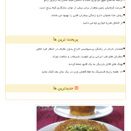
سرعت گرمایش زمین ۵هزار برابر بیش از توان سازگاری گیاه برنج است
روش غذا بعنوان دارو زندگی بیماران قلبی را بهبود می بخشد
از اختلال هرزه خواری چه می دانید
پربحث ترین ها
هشدار تارتار در رختکن پرسپولیس اخراج بدون تعارف در انتظار فرد خاطی
سفارش های طب ایرانی برای تقویت شیرمادر و سلامت نوزاد
نهنگ های قاتل باردیگر به یک قایق حمله کردند
۱۲ هفته رژیم فستینگ به حفظ کاهش وزن در یک سال بعد کمک نماید
جدیدترین ها