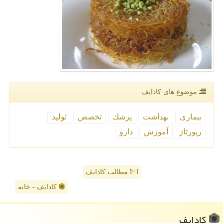
موضوع های كادایف
بیماری
بهداشت
پزشك
تخصص
تولید
رپورتاژ
آموزش
دارو
مطالب کادایف
کادایف - خانه
كادایف