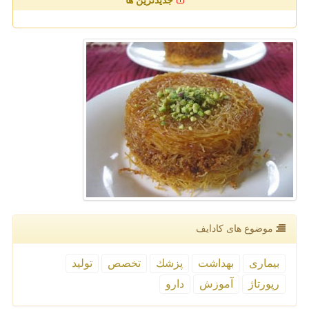
جدیدترین ها
موضوع های كادایف
بیماری
بهداشت
پزشك
تخصص
تولید
رپورتاژ
آموزش
دارو