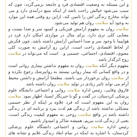
و این مسئله به وضعیت اقتصادی فرد و جامعه برمی گردد، چون كه
سبب می شود خیالش راحت باشد از اینكه منبع درآمدی دارد و می
تواند مخارج زندگی اش را تامین كند، ازاین رو وقتی همه این موارد
به وجود آید
سلامت
روان هم تولید می شود.
سلامت
روان به مفهوم آرامش فیزیكی و كمبود سر و صدا نیست و
معنایی كلی تری دارد، برای مثال در مواردی امكان دارد فرد در
هواپیما با وجود سر و صدا احساس آرامش داشته باشد، چون فكرش
از لحاظ اقتصادی راحت است، ازاین رو آرامش به صورت كلی
معنوی، اقتصادی، اجتماعی، جسمی و... است كه می تواند در
سلامت
روح اثرگذار باشد.
مفهوم دیگر آنكه
سلامت
روان به مفهوم نداشتن بیماری روانی است
و در واقع كسانی كه بیمار روانی نیستند به روانپزشك رجوع نكرده و
از
سلامت
روان برخوردار می باشند، مطمئنا آرامش و داشتن محیط
آرام می تواند تاثیر زیادی در تولید
سلامت
روان داشته باشد.
فاروق وفایی، رئیس اداره
سلامت
روانی و اجتماعی دانشگاه علوم
پزشكی كردستان، در گفت و گو با خبرنگار ایسنا، اظهار نمود:
سلامت
روان به این مفهوم است كه فرد علاوه بر اینكه از نظر جسمی
مشكلی نداشته باشد از زندگی هم لذت ببرد و برنامه ای در زندگی
داشته باشد در واقع
سلامت
روحی به مفهوم كیفیت زندگی است،
یعنی از زندگی لذت ببریم، همیشه شاكر و امیدوار باشیم.
رئیس اداره
سلامت
روانی و اجتماعی دانشگاه علوم پزشكی
كردستان، با اشاره به اینكه در تمام ابعاد زندگی علایم و نشانه های