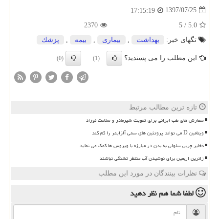
1397/07/25
17:15:19
2370
5
/
5.0
تگهای خبر:
بهداشت
,
بیماری
,
بیمه
,
پزشك
این مطلب را می پسندید؟
(0)
(1)
تازه ترین مطالب مرتبط
سفارش های طب ایرانی برای تقویت شیرمادر و سلامت نوزاد
ویتامین D می تواند پروتئین های سمی آلزایمر را کم کند
ذخایر چربی سلولی به بدن در مبارزه با ویروس ها کمک می نماید
زائرین اربعین برای نوشیدن آب منتظر تشنگی نباشند
نظرات بینندگان در مورد این مطلب
لطفا شما هم
نظر دهید