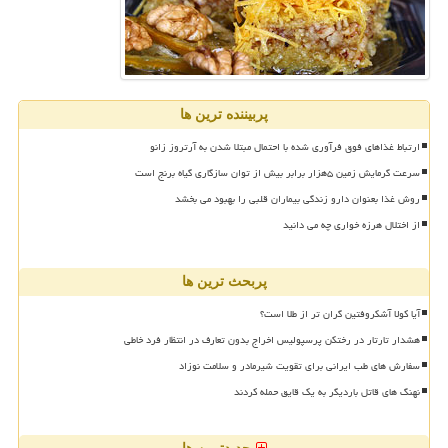
پربیننده ترین ها
ارتباط غذاهای فوق فرآوری شده با احتمال مبتلا شدن به آرتروز زانو
سرعت گرمایش زمین ۵هزار برابر بیش از توان سازگاری گیاه برنج است
روش غذا بعنوان دارو زندگی بیماران قلبی را بهبود می بخشد
از اختلال هرزه خواری چه می دانید
پربحث ترین ها
آیا کولا آشکروفتین گران تر از طلا است؟
هشدار تارتار در رختکن پرسپولیس اخراج بدون تعارف در انتظار فرد خاطی
سفارش های طب ایرانی برای تقویت شیرمادر و سلامت نوزاد
نهنگ های قاتل باردیگر به یک قایق حمله کردند