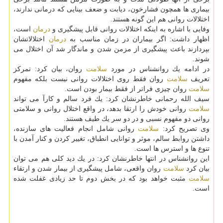
بیماری ها همچون فشارخون، دیابت و ضعف بینایی كه درمانی ندارند،
اختلالات روانی هم این گونه هستند.
وفایی با اشاره به اینكه اختلالات روانی قابل پیشگیری و
درمان
است،
اظهار داشت: اگر بیماران در زمان مناسب به
درمان
اختلالاتشان
بپردازند باعث پیشگیری از مزمن شدن و ماندگار شد آن اختلال می
شوند.
در ادامه یك روانشناس در مورد
سلامت
روان، بیان كرد: تمركز
تعریف
سلامت
روان فقط روی اختلالات روانی نیست بلكه مفهوم
سلامت
روان چیزی فراتر از فقط بیمار بودن است.
سیف الله رحمانی خاطرنشان كرد: یك فرد سالم و كارآ می تواند
سلامت
روانی خودش را ارتقا بدهد، در واقع اختلال روانی و سلامتی
روانی دو مفهوم نسبی و در دو سر یك طیف هستند.
وی تصریح كرد:
سلامت
روانی شامل انجام فعالیت های سازنده،
داشتن روابط سالم، موثر و توانایی انطباق، تغییر كردن و كنار آمدن با
تنوع ها و استرس ها است.
این روانشناس در انتها خاطرنشان كرد: در یك دید كلی هم می توان
بیان كرد
سلامت
روان واقعی، شامل پیشگیری از بیمار شدن و ارتقاء
سلامت
مثبت خواهد بود كه در بخش دوم تا حد زیادی غفلت شده
است.