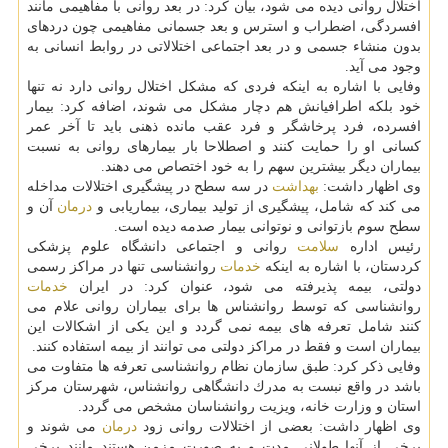
اختلال روانی دیده می شود، بیان كرد: در بعد روانی با مفاهیمی مانند
افسردگی، اضطراب و استرس و بعد جسمانی مفاهیمی چون دردهای
بدون منشاء جسمی و در بعد اجتماعی اختلالاتی در روابط انسانی به
وجود می آید.
وفایی با اشاره به اینكه فردی كه مشكل اختلال روانی دارد نه تنها
خود بلكه اطرافیانش هم دچار مشكل می شوند، اضافه كرد: بیمار
افسرده، فرد پرخاشگر و فرد عقب مانده ذهنی باید تا آخر عمر
كسانی او را حمایت كنند و اصطلاحا بار بیمارهای روانی به نسبت
بیماران دیگر بیشترین سهم را به خود اختصاص می دهند.
وی اظهار داشت:
بهداشت
در سه سطح در پیشگیری اختلالات مداخله
می كند كه شامل، پیشگیری از تولید بیماری، بیماریابی و
درمان
آن و
سطح سوم بازتوانی و نوتوانی بیمار صدمه دیده است.
رئیس اداره
سلامت
روانی و اجتماعی دانشگاه علوم پزشكی
كردستان، با اشاره به اینكه
خدمات
روانشناسی تنها در مراكز رسمی
دولتی، بیمه پذیرفته می شود، عنوان كرد: در ایران
خدمات
روانشناسی كه توسط روانشناس ها برای بیماران روانی علام می
كنند شامل تعرفه های بیمه نمی گردد و این یكی از اشكالات این
بیماران است و فقط در مراكز دولتی می توانند از بیمه استفاده كنند.
وفایی ذكر كرد: طبق سازمان نظام روانشناسی تعرفه ها متفاوت می
باشد در واقع نبست به مدرك دانشگاهی روانشناس، شهرستان مركز
استان و وزارت خانه، ویزیت روانشناسان مشخص می گردد.
وی اظهار داشت: بعضی از اختلالات روانی زود
درمان
می شوند و
برخی از آنها طولانی مدت و به صورت مزمن هستند مانند برخی