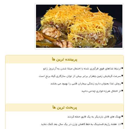
پربیننده ترین ها
ارتباط غذاهای فوق فرآوری شده با احتمال مبتلا شدن به آرتروز زانو
سرعت گرمایش زمین ۵هزار برابر بیش از توان سازگاری گیاه برنج است
روش غذا بعنوان دارو زندگی بیماران قلبی را بهبود می بخشد
از اختلال هرزه خواری چه می دانید
پربحث ترین ها
نهنگ های قاتل باردیگر به یک قایق حمله کردند
۱۲ هفته رژیم فستینگ به حفظ کاهش وزن در یک سال بعد کمک نماید