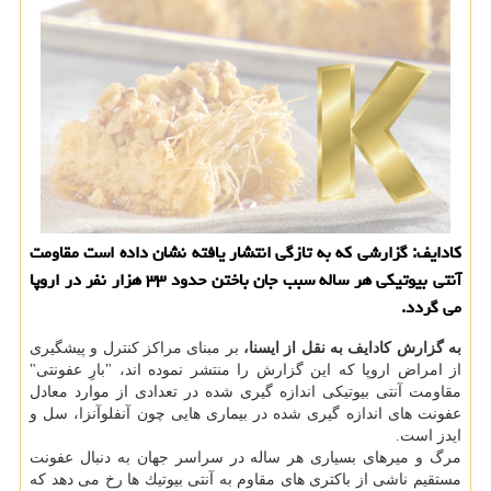
كادایف: گزارشی كه به تازگی انتشار یافته نشان داده است مقاومت
آنتی بیوتیكی هر ساله سبب جان باختن حدود ۳۳ هزار نفر در اروپا
می گردد.
به گزارش كادایف به نقل از ایسنا،
بر مبنای مراكز كنترل و پیشگیری
از امراض اروپا كه این گزارش را منتشر نموده اند، "بارِ عفونتی"
مقاومت آنتی بیوتیكی اندازه گیری شده در تعدادی از موارد معادل
عفونت های اندازه گیری شده در بیماری هایی چون آنفلوآنزا، سل و
ایدز است.
مرگ و میرهای بسیاری هر ساله در سراسر جهان به دنبال عفونت
مستقیم ناشی از باكتری های مقاوم به آنتی بیوتیك ها رخ می دهد كه