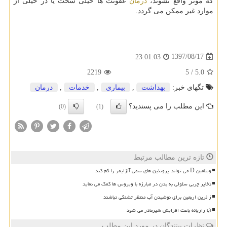
كه موثر واقع نشوند،
درمان
عفونت ها خیلی سخت یا در خیلی از
موارد غیر ممكن می گردد.
1397/08/17
23:01:03
2219
5
/
5.0
تگهای خبر:
بهداشت
,
بیماری
,
خدمات
,
درمان
این مطلب را می پسندید؟
(0)
(1)
تازه ترین مطالب مرتبط
ویتامین D می تواند پروتئین های سمی آلزایمر را کم کند
ذخایر چربی سلولی به بدن در مبارزه با ویروس ها کمک می نماید
زائرین اربعین برای نوشیدن آب منتظر تشنگی نباشند
آیا رازیانه باعث افزایش شیرمادر می شود
نظرات بینندگان در مورد این مطلب