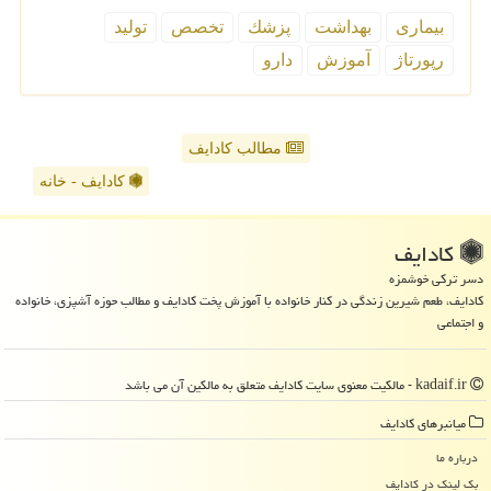
بیماری
بهداشت
پزشك
تخصص
تولید
رپورتاژ
آموزش
دارو
مطالب کادایف
کادایف - خانه
كادایف
دسر ترکی خوشمزه
کادایف، طعم شیرین زندگی در کنار خانواده با آموزش پخت کادایف و مطالب حوزه آشپزی، خانواده
و اجتماعی
kadaif.ir - مالکیت معنوی سایت كادایف متعلق به مالکین آن می باشد
میانبرهای كادایف
درباره ما
بک لینک در كادایف