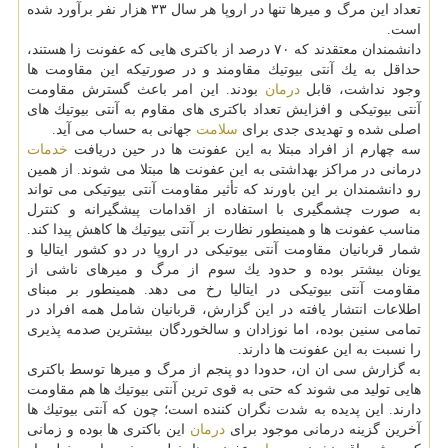
تعداد این مرگ و میرها تنها در اروپا هر سال ۳۳ هزار نفر برآورد شده
است.
دانشمندان معتقدند كه ۷۰ درصد از باكتری هایی كه عفونت زا هستند،
حداقل به یك آنتی بیوتیك مقاومند و در صورتیكه این مقاومت ها
وجود نداشت، قابل
درمان
بودند. این امر باعث گسترش مقاومت
آنتی بیوتیكی و افزایش تعداد باكتری های مقاوم به آنتی بیوتیك های
اصلی شده و تهدیدی جدی برای
سلامت
جهانی به حساب می آید.
سه چهارم از افراد مبتلا به این عفونت ها در حین دریافت
خدمات
درمانی در مراكز بهداشتی به این عفونت ها مبتلا می شوند. از همین
رو دانشمندان بر این باورند كه تأثیر مقاومت آنتی بیوتیكی می تواند
به صورت چشمگیری با استفاده از اقدامات پیشگیرانه و كنترل
مناسب عفونت ها و همینطور نظارت بر آنتی بیوتیك ها كاهش پیدا كند.
شمار قربانیان مقاومت آنتی بیوتیكی در اروپا در دو كشور ایتالیا و
یونان بیشتر بوده و حدود یك سوم از مرگ و میرهای ناشی از
مقاومت آنتی بیوتیكی در ایتالیا رخ می دهد. همینطور بر مبنای
اطلاعات انتشار یافته در این گزارش، قربانیان شامل همه افراد در
تمامی سنین بوده، اما نوزادان و سالخوردگان بیشترین صدمه پذیری
را نسبت به این عفونت ها دارند.
به گزارش سی ان ان، حدودا دو پنجم از مرگ و میرها توسط باكتری
هایی تولید می شوند كه حتی به قوی ترین آنتی بیوتیك ها هم مقاومت
دارند. این پدیده به شدت نگران كننده است؛ چون كه آنتی بیوتیك ها
آخرین گزینه درمانی موجود برای
درمان
این باكتری ها بوده و زمانی