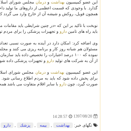
این عضو كمیسیون
بهداشت
و
درمان
مجلس شورای اسلامی
گذارد. با وجودی كه قسمت اعظمی از داروهای ما تولید داخ
همچون فویل، روكش و شیشه آن از خارج وارد می گردد كه ت
نوبخت با تاكید بر این كه «در چنین شرایطی باید مقامات 
باید راه های تامین
دارو
و تجهیزات پزشكی را برای مردم توضی
وی اضافه كرد: امكان دارد در آینده به صورت نسبی تعداد
مسئولان هم شبانه روز كار و برنامه ریزی می كنند و مجل
نموده كه ۱۰۰ درصد اعتبارات را تخصیص داده باید سازمان بیمه
از آن به شركت های تولید
دارو
و تجهیزات پزشكی داده شود
این عضو كمیسیون
بهداشت
و
درمان
مجلس شورای اسلامی 
برای پخش داده شود كه باید به مردم اطلاع رسانی شود. ب
صورت گیرد، چون
دارو
با سایر اقلام متفاوت می باشد همه با
1397/08/20
14:28:57
تگهای خبر:
بهداشت
,
بیمه
,
پزشك
,
دارو