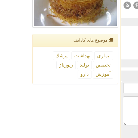
موضوع های كادایف
بیماری
بهداشت
پزشك
تخصص
تولید
رپورتاژ
آموزش
دارو