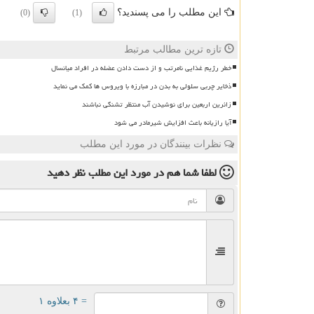
این مطلب را می پسندید؟
(0)
(1)
تازه ترین مطالب مرتبط
خطر رژیم غذایی نامرتب و از دست دادن عضله در افراد میانسال
ذخایر چربی سلولی به بدن در مبارزه با ویروس ها کمک می نماید
زائرین اربعین برای نوشیدن آب منتظر تشنگی نباشند
آیا رازیانه باعث افزایش شیرمادر می شود
نظرات بینندگان در مورد این مطلب
لطفا شما هم
در مورد این مطلب
نظر دهید
= ۴ بعلاوه ۱