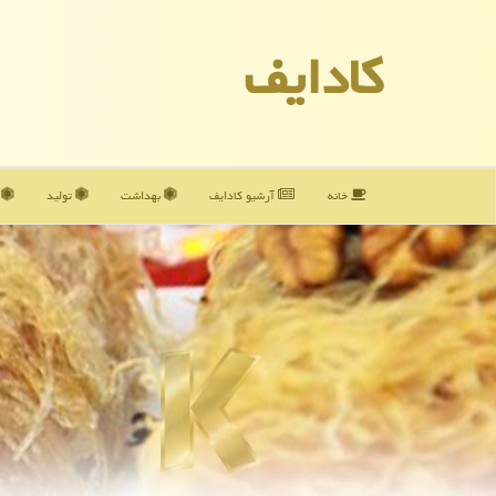
كادایف
خانه
آرشیو كادایف
بهداشت
تولید
آ