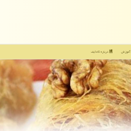
موزش
درباره كادایف