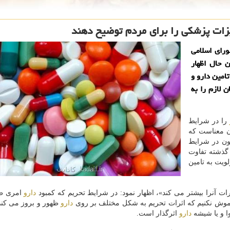
یزات پزشكی را برای مردم توضیح دهند
رای اسلامی
 حال اظهار
امین دارو و
 لازم را به
را در شرایط
ن معناست كه
ون در شرایط
گذشته تفاوت
لویت به تامین
ات آنرا بیشتر می كند»، اظهار نمود: در شرایط تحریم كه كمبود
دارو
امری طب
اموش نكنیم كه اثرات تحریم به شكل مختلف بر روی
دارو
ظهور و بروز می كند.
وا و یا شیشه
دارو
اثرگذار است.