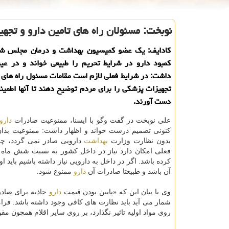
نوبخت: مسئولان راه های تامین دارو و تجه
كادایف: یك عضو كمیسیون بهداشت و درمان مجلس شو
كمبود دارو در شرایط تحریم را طبیعی خواند و در عین
داشت: در شرایط فعلی لازم است مقامات مسئول راه های ت
تجهیزات پزشكی را برای مردم توضیح دهند تا آنها اطمینان
دست آورند.
علی نوبخت در گفت وگو با ایسنا، ممنوعیت صادرات
دارو
كنونی تصمیم درست خواند و اظهار داشت: ممنوعیت بدا
بدون نظارت وزارت
بهداشت
دارویی صادر نمی گردد، چ
فعلی امكان دارد نیاز در داخل كشور به نسبت شش ماه 
كرده باشد. اگر در داخل به دارویی نیاز داشته باشیم باید او
آن باشد و طبیعتا صادرات آن
دارو
ممنوع شود.
وی با بیان این كه «پایین بودن قیمت
دارو
جاذبه برای صادر
شمار می آید باید نظارت های كافی وجود داشته باشد. فر
روی مواد اولیه تاثیر نگذارد، بر روی سایر اقلام همچون مق