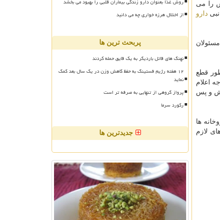
روش غذا بعنوان دارو زندگی بیماران قلبی را بهبود می بخشد
ش را می
از اختلال هرزه خواری چه می دانید
نبی
دارو
پربحث ترین ها
مسئولان
نهنگ های قاتل باردیگر به یک قایق حمله کردند
۱۲ هفته رژیم فستینگ به حفظ کاهش وزن در یک سال بعد کمک
طور قطع
نماید
ه اعلام
پرواز گروهی از تنهایی به صرفه تر است
خش و پس
رکورد سرما
خانه ها
ای لازم
جدیدترین ها