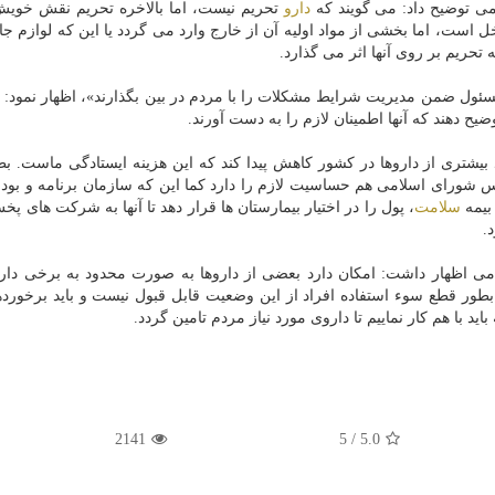
 توضیح داد: می گویند كه
دارو
تحریم نیست، اما بالاخره تحریم نقش خوی
ل است، اما بخشی از مواد اولیه آن از خارج وارد می گردد یا این كه لوازم جا
حریم بر روی آنها اثر می گذارد.
مسئول ضمن مدیریت شرایط مشكلات را با مردم در بین بگذارند»، اظهار نمود: 
ح دهند كه آنها اطمینان لازم را به دست آورند.
 بیشتری از داروها در كشور كاهش پیدا كند كه این هزینه ایستادگی ماست. ب
س شورای اسلامی هم حساسیت لازم را دارد كما این كه سازمان برنامه و بودج
سلامت
، پول را در اختیار بیمارستان ها قرار دهد تا آنها به شركت های پ
.
اظهار داشت: امكان دارد بعضی از داروها به صورت محدود به برخی دارو
طور قطع سوء استفاده افراد از این وضعیت قابل قبول نیست و باید برخورده
ید با هم كار نماییم تا داروی مورد نیاز مردم تامین گردد.
2141
5
/
5.0