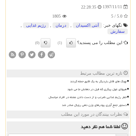
1397/11/11
22:28:35
1805
5
/
5.0
تگهای خبر:
آنتی اكسیدان
,
درمان
,
رژیم غذایی
,
سفارش
این مطلب را می پسندید؟
(0)
(1)
تازه ترین مطالب مرتبط
نهنگ های قاتل باردیگر به یک قایق حمله کردند
هیولای غول پیکری که فیل در دهانش جا می شود
خطر رژیم غذایی نامرتب و از دست دادن عضله در افراد میانسال
دستور جمع آوری پودرهای وزن دهی رویال صادر شد
نظرات بینندگان در مورد این مطلب
لطفا شما هم
نظر دهید