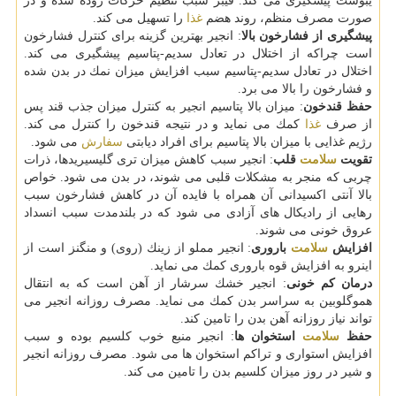
یبوست پیشگیری می كند. فیبر سبب تنظیم حركات روده شده و در
صورت مصرف منظم، روند هضم
غذا
را تسهیل می كند.
پیشگیری از فشارخون بالا
: انجیر بهترین گزینه برای كنترل فشارخون
است چراكه از اختلال در تعادل سدیم-پتاسیم پیشگیری می كند.
اختلال در تعادل سدیم-پتاسیم سبب افزایش میزان نمك در بدن شده
و فشارخون را بالا می برد.
حفظ قندخون
: میزان بالا پتاسیم انجیر به كنترل میزان جذب قند پس
از صرف
غذا
كمك می نماید و در نتیجه قندخون را كنترل می كند.
رژیم غذایی با میزان بالا پتاسیم برای افراد دیابتی
سفارش
می شود.
تقویت
سلامت
قلب
: انجیر سبب كاهش میزان تری گلیسیریدها، ذرات
چربی كه منجر به مشكلات قلبی می شوند، در بدن می شود. خواص
بالا آنتی اكسیدانی آن همراه با فایده آن در كاهش فشارخون سبب
رهایی از رادیكال های آزادی می شود كه در بلندمدت سبب انسداد
عروق خونی می شوند.
افزایش
سلامت
باروری
: انجیر مملو از زینك (روی) و منگنز است از
اینرو به افزایش قوه باروری كمك می نماید.
درمان كم خونی
: انجیر خشك سرشار از آهن است كه به انتقال
هموگلوبین به سراسر بدن كمك می نماید. مصرف روزانه انجیر می
تواند نیاز روزانه آهن بدن را تامین كند.
حفظ
سلامت
استخوان ها
: انجیر منبع خوب كلسیم بوده و سبب
افزایش استواری و تراكم استخوان ها می شود. مصرف روزانه انجیر
و شیر در روز میزان كلسیم بدن را تامین می كند.