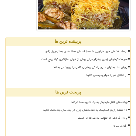
پربیننده ترین ها
ارتباط غذاهای فوق فرآوری شده با احتمال مبتلا شدن به آرتروز زانو
سرعت گرمایش زمین ۵هزار برابر بیش از توان سازگاری گیاه برنج است
روش غذا بعنوان دارو زندگی بیماران قلبی را بهبود می بخشد
از اختلال هرزه خواری چه می دانید
پربحث ترین ها
نهنگ های قاتل باردیگر به یک قایق حمله کردند
۱۲ هفته رژیم فستینگ به حفظ کاهش وزن در یک سال بعد کمک نماید
پرواز گروهی از تنهایی به صرفه تر است
رکورد سرما