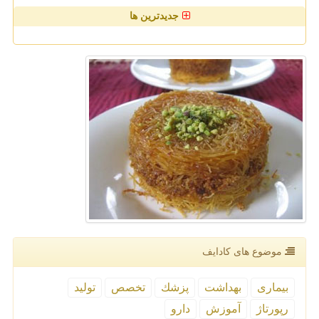
جدیدترین ها
موضوع های كادایف
بیماری
بهداشت
پزشك
تخصص
تولید
رپورتاژ
آموزش
دارو