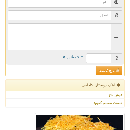
= ۷ بعلاوه ۵
درج کامنت
لینک دوستان كادایف
فیش حج
قیمت بیسیم کنوود