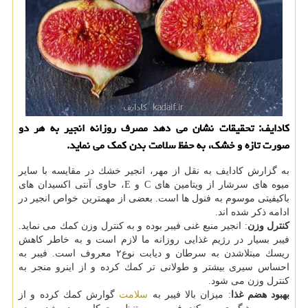
كادایف: تحقیقات نشان می دهد مصرف روزانه انجیر به هر دو
صورت تازه و خشك، به حفظ سلامت بدن كمك می نماید.
به گزارش كادایف به نقل از مهر، انجیر خشك در مقایسه با سایر
میوه های سرشار از ویتامین های C و E، حاوی آنتی اكسیدان های
باكیفیتی موسوم به فنول ها است. بعضی از مهمترین خواص انجیر در
ادامه ذكر شده اند.
كنترل وزن
: انجیر منبع غنی فیبر بوده و به كنترل وزن كمك می نماید.
فیبر بسیار در رژیم غذایی روزانه ما لازم است و به خاطر كاهش
ریسك مبتلاشدن به سرطان و دیابت نوع۲ معروف است. فیبر به
احساس سیری بیشتر و طولانی تر كمك كرده و از اینرو منجر به
كنترل وزن می شود.
بهبود هضم غذا
: میزان بالا فیبر به
سلامت
گوارش كمك كرده و از