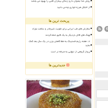
روش غذا بعنوان دارو زندگی بیماران قلبی را بهبود می بخشد
از اختلال هرزه خواری چه می دانید
پربحث ترین ها
سفارش های طب ایرانی برای تقویت شیرمادر و سلامت نوزاد
نهنگ های قاتل باردیگر به یک قایق حمله کردند
۱۲ هفته رژیم فستینگ به حفظ کاهش وزن در یک سال بعد کمک
نماید
پرواز گروهی از تنهایی به صرفه تر است
جدیدترین ها