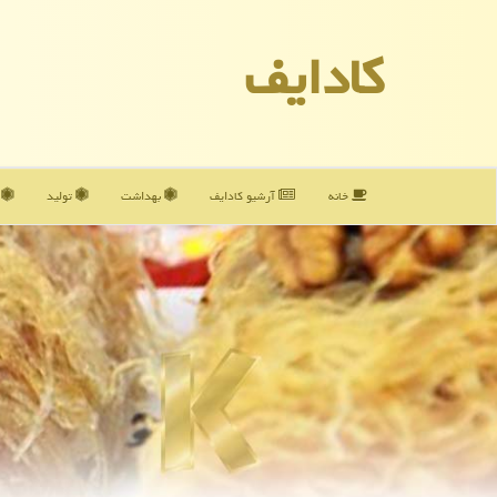
كادایف
خانه
آرشیو كادایف
بهداشت
تولید
آ