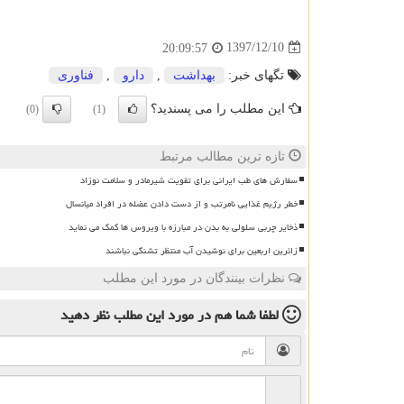
1397/12/10
20:09:57
تگهای خبر:
بهداشت
,
دارو
,
فناوری
این مطلب را می پسندید؟
(0)
(1)
تازه ترین مطالب مرتبط
سفارش های طب ایرانی برای تقویت شیرمادر و سلامت نوزاد
خطر رژیم غذایی نامرتب و از دست دادن عضله در افراد میانسال
ذخایر چربی سلولی به بدن در مبارزه با ویروس ها کمک می نماید
زائرین اربعین برای نوشیدن آب منتظر تشنگی نباشند
نظرات بینندگان در مورد این مطلب
لطفا شما هم
در مورد این مطلب
نظر دهید