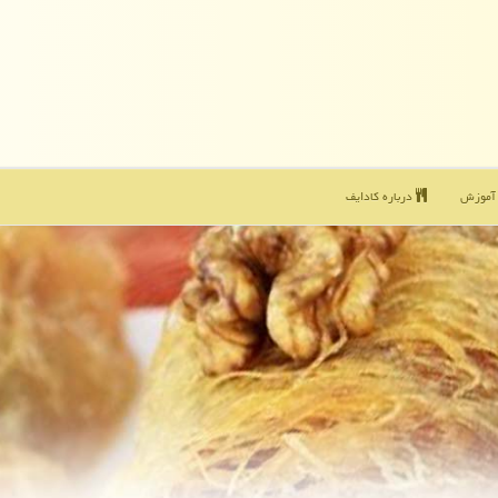
موزش
درباره كادایف