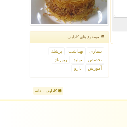
موضوع های كادایف
بیماری
بهداشت
پزشك
تخصص
تولید
رپورتاژ
آموزش
دارو
کادایف - خانه