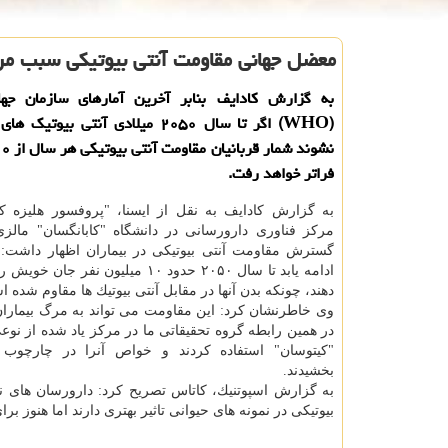
معضل جهانی مقاومت آنتی بیوتیكی سبب مر
به گزارش كادایف بنابر آخرین آمارهای سازمان جه
(WHO) اگر تا سال ۲۰۵۰ میلادی آنتی بی
فراتر خواهد رفت.
به گزارش كادایف به نقل از ایسنا، "پروفسور هلیزه ك
مركز فناوری دارورسانی در دانشگاه "كابانگسان" مالزی
گسترش مقاومت آنتی بیوتیكی در بیماران اظهار داشت: 
ادامه یابد تا سال ۲۰۵۰ حدود ۱۰ میلیون نفر
دهند، چونكه بدن آنها در مقابل آنتی بیوتیك ها مقاوم شده 
وی خاطرنشان كرد: این مقاومت می تواند به مرگ بیمارا
در همین رابطه گروه تحقیقاتی ما در مركز یاد شده از نوعی
"كیتوسان" استفاده كردند و خواص آنرا در چارچوب نا
بخشیدند.
به گزارش اسپوتنیك، كاتاس تصریح كرد: دارورسان های نا
بیوتیكی در نمونه های حیوانی تاثیر بهتری دارند اما هنوز ب