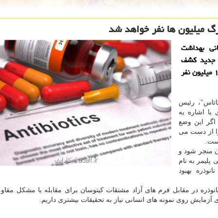
گ میلیون ها نفر خواهد شد
انی بهداشت
وتیك های جدید كشف
نشوند شمار قربانیان مقاومت آنتی بیوتیكی هر سال از ۱۰ میلیون نفر
اتاس"، رئیس
 با اشاره به
اگر این وضع
 جان خویش را از دست می
است.
ن منجر شود و
 پلیمر به نام
نوذره بهبود
نوذره در مقابل فرم های آزاد مشتقات كیتوسان برای مقابله با مشكل مقاو
رای آزمایش روی نمونه های انسانی نیاز به تحقیقات بیشتری داریم.