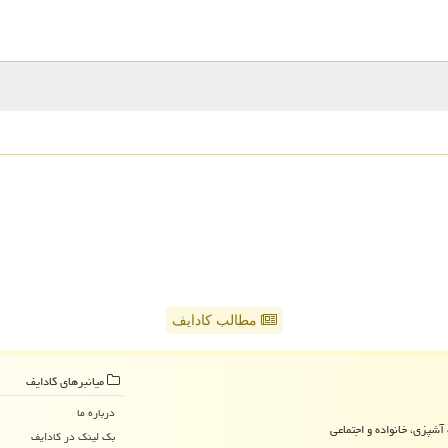
مطالب کادایف
میانبرهای كادایف
درباره ما
آشپزی، خانواده و اجتماعی
بک لینک در كادایف