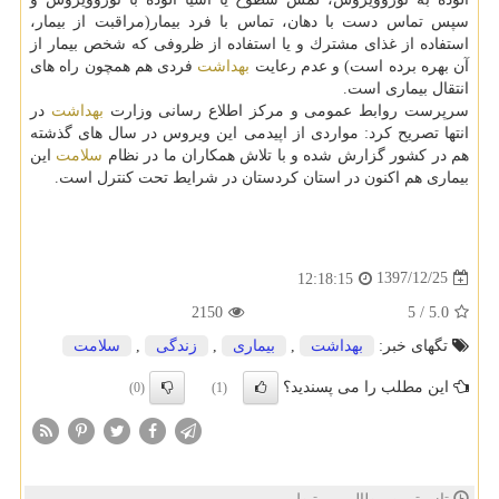
سپس تماس دست با دهان، تماس با فرد بیمار(مراقبت از بیمار،
استفاده از غذای مشترك و یا استفاده از ظروفی كه شخص بیمار از
آن بهره برده است) و عدم رعایت
بهداشت
فردی هم همچون راه های
انتقال بیماری است.
سرپرست روابط عمومی و مركز اطلاع رسانی وزارت
بهداشت
در
انتها تصریح كرد: مواردی از اپیدمی این ویروس در سال های گذشته
هم در كشور گزارش شده و با تلاش همكاران ما در نظام
سلامت
این
بیماری هم اكنون در استان كردستان در شرایط تحت كنترل است.
1397/12/25
12:18:15
2150
5
/
5.0
تگهای خبر:
بهداشت
,
بیماری
,
زندگی
,
سلامت
این مطلب را می پسندید؟
(0)
(1)