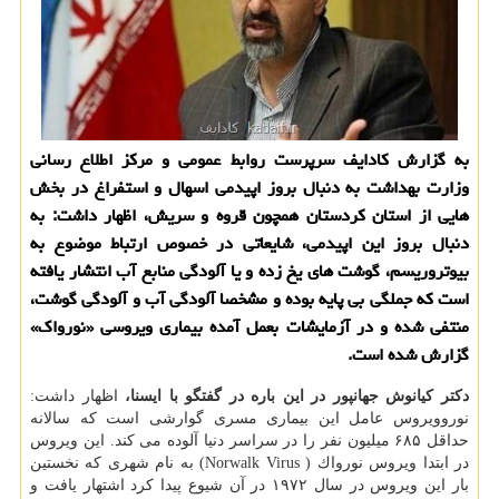
به گزارش كادایف سرپرست روابط عمومی و مركز اطلاع رسانی
وزارت بهداشت به دنبال بروز اپیدمی اسهال و استفراغ در بخش
هایی از استان كردستان همچون قروه و سریش، اظهار داشت: به
دنبال بروز این اپیدمی، شایعاتی در خصوص ارتباط موضوع به
بیوتروریسم، گوشت های یخ زده و یا آلودگی منابع آب انتشار یافته
است كه جملگی بی پایه بوده و مشخصا آلودگی آب و آلودگی گوشت،
منتفی شده و در آزمایشات بعمل آمده بیماری ویروسی «نورواك»
گزارش شده است.
دكتر كیانوش جهانپور در این باره در گفتگو با ایسنا،
اظهار داشت:
نوروویروس عامل این بیماری مسری گوارشی است كه سالانه
حداقل ۶۸۵ میلیون نفر را در سراسر دنیا آلوده می كند. این ویروس
در ابتدا ویروس نورواك ( Norwalk Virus) به نام شهری كه نخستین
بار این ویروس در سال ۱۹۷۲ در آن شیوع پیدا كرد اشتهار یافت و