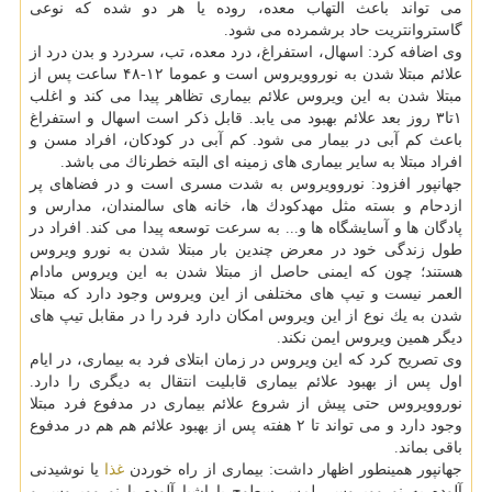
می تواند باعث التهاب معده، روده یا هر دو شده كه نوعی
گاستروانتریت حاد برشمرده می شود.
وی اضافه كرد: اسهال، استفراغ، درد معده، تب، سردرد و بدن درد از
علائم مبتلا شدن به نوروویروس است و عموما ۱۲-۴۸ ساعت پس از
مبتلا شدن به این ویروس علائم بیماری تظاهر پیدا می كند و اغلب
۱تا۳ روز بعد علائم بهبود می یابد. قابل ذكر است اسهال و استفراغ
باعث كم آبی در بیمار می شود. كم آبی در كودكان، افراد مسن و
افراد مبتلا به سایر بیماری های زمینه ای البته خطرناك می باشد.
جهانپور افزود: نوروویروس به شدت مسری است و در فضاهای پر
ازدحام و بسته مثل مهدكودك ها، خانه های سالمندان، مدارس و
پادگان ها و آسایشگاه ها و... به سرعت توسعه پیدا می كند. افراد در
طول زندگی خود در معرض چندین بار مبتلا شدن به نورو ویروس
هستند؛ چون كه ایمنی حاصل از مبتلا شدن به این ویروس مادام
العمر نیست و تیپ های مختلفی از این ویروس وجود دارد كه مبتلا
شدن به یك نوع از این ویروس امكان دارد فرد را در مقابل تیپ های
دیگر همین ویروس ایمن نكند.
وی تصریح كرد كه این ویروس در زمان ابتلای فرد به بیماری، در ایام
اول پس از بهبود علائم بیماری قابلیت انتقال به دیگری را دارد.
نوروویروس حتی پیش از شروع علائم بیماری در مدفوع فرد مبتلا
وجود دارد و می تواند تا ۲ هفته پس از بهبود علائم هم هم در مدفوع
باقی بماند.
جهانپور همینطور اظهار داشت: بیماری از راه خوردن
غذا
یا نوشیدنی
آلوده به نوروویروس، لمس سطوح یا اشیا آلوده با نوروویروس و