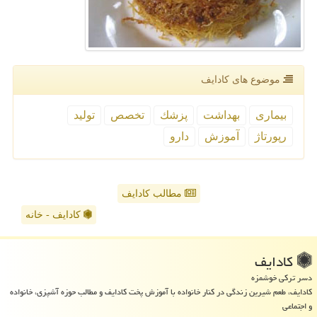
موضوع های كادایف
بیماری
بهداشت
پزشك
تخصص
تولید
رپورتاژ
آموزش
دارو
مطالب کادایف
کادایف - خانه
كادایف
دسر ترکی خوشمزه
کادایف، طعم شیرین زندگی در کنار خانواده با آموزش پخت کادایف و مطالب حوزه آشپزی، خانواده
و اجتماعی