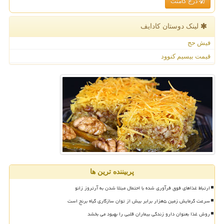
درج کامنت
لینک دوستان كادایف
فیش حج
قیمت بیسیم کنوود
پربیننده ترین ها
ارتباط غذاهای فوق فرآوری شده با احتمال مبتلا شدن به آرتروز زانو
سرعت گرمایش زمین ۵هزار برابر بیش از توان سازگاری گیاه برنج است
روش غذا بعنوان دارو زندگی بیماران قلبی را بهبود می بخشد