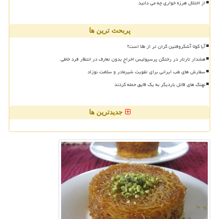
از اختلال هرزه خواری چه می دانید
پربحث ترین ها
آیا کولا آشکروفتین گران تر از طلا است؟
هشدار تارتار در رختکن پرسپولیس اخراج بدون تعارف در انتظار فرد خاطی
سفارش های طب ایرانی برای تقویت شیرمادر و سلامت نوزاد
نهنگ های قاتل باردیگر به یک قایق حمله کردند
جدیدترین ها