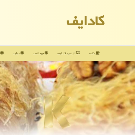
كادایف
خانه
آرشیو كادایف
بهداشت
تولید
آ