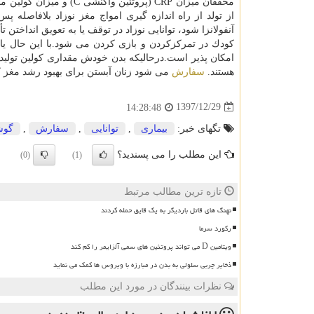
كودك در تمركزكردن و بازی كردن می شود.با این حال یافته
امكان پذیر است.درحالیكه بدن خودش مقداری كولین تولید
هستند.
سفارش
می شود زنان آبستن برای بهبود رشد مغز كودك شأن روزانه ۴۵۰ 
1397/12/29
14:28:48
تگهای خبر:
بیماری
,
توانایی
,
سفارش
,
گو
این مطلب را می پسندید؟
(0)
(1)
تازه ترین مطالب مرتبط
نهنگ های قاتل باردیگر به یک قایق حمله کردند
رکورد سرما
ویتامین D می تواند پروتئین های سمی آلزایمر را کم کند
ذخایر چربی سلولی به بدن در مبارزه با ویروس ها کمک می نماید
نظرات بینندگان در مورد این مطلب