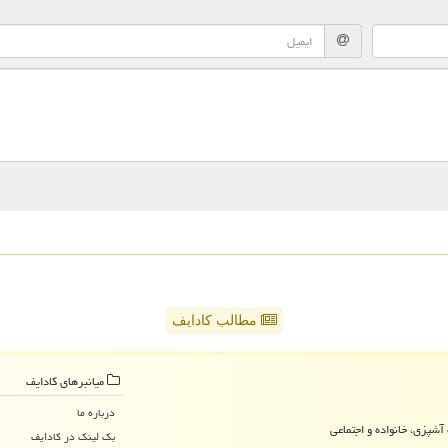
مطالب کادایف
میانبرهای كادایف
درباره ما
آشپزی، خانواده و اجتماعی
بک لینک در كادایف