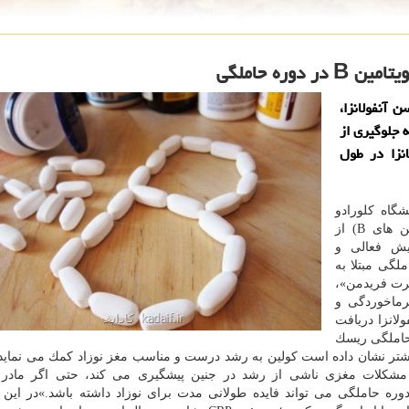
وره حاملگی
 آنفولانزا،
د به جلوگیری از
انزا در طول
گاه كلورادو
آمریكا نشان داده است وجود میزان بالا كولین (ویتامین های B) از
یش فعالی و
لگی مبتلا به
برت فریدمن»،
رماخوردگی و
ولانزا دریافت
 حاملگی ریسك
ت بیشتر نشان داده است كولین به رشد درست و مناسب مغز نوزاد كمك می نماید
از مشكلات مغزی ناشی از رشد در جنین پیشگیری می كند، حتی اگر مادر م
ره حاملگی می تواند فایده طولانی مدت برای نوزاد داشته باشد.»در این 