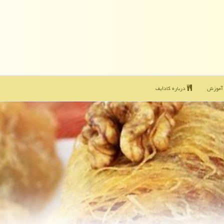
موزش
درباره كادایف