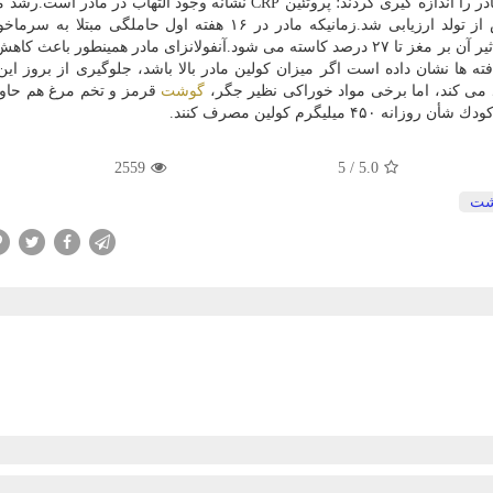
محققان میزان CRP (پروتئین واكنشی C) و میزان كولین مادر را اندازه گیری كردند؛ پروتئین CRP نشانه وجود التهاب د
از تولد از راه اندازه گیری امواج مغز نوزاد بلافاصله پس از تولد ارزیابی شد.زمانیكه مادر در ۱۶ هفته اول حاملگ
آنفولانزا شود، توانایی نوزاد در توقف یا به تعویق انداختن تأثیر آن بر مغز تا ۲۷ درصد كاسته می شود.آنفولانزای مادر همینطور 
 ها نشان داده است اگر میزان كولین مادر بالا باشد، جلوگیری از بروز این 
 می كند، اما برخی مواد خوراكی نظیر جگر،
گوشت
قرمز و تخم مرغ هم حاو
میلیگرم كولین مصرف كنند.
2559
5
/
5.0
شت