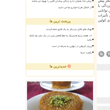
روش غذا بعنوان دارو زندگی بیماران قلبی را بهبود می بخشد
ر مادر است.رشد مغز پیش
ی مبتلا به سرماخوردگی یا
از اختلال هرزه خواری چه می دانید
باعث كاهش توانایی
تأثیرات
ی كولین
پربحث ترین ها
نهنگ های قاتل باردیگر به یک قایق حمله کردند
۱۲ هفته رژیم فستینگ به حفظ کاهش وزن در یک سال بعد کمک
نماید
پرواز گروهی از تنهایی به صرفه تر است
رکورد سرما
جدیدترین ها