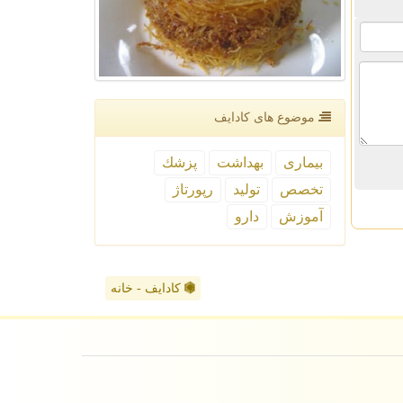
موضوع های كادایف
بیماری
بهداشت
پزشك
تخصص
تولید
رپورتاژ
آموزش
دارو
کادایف - خانه