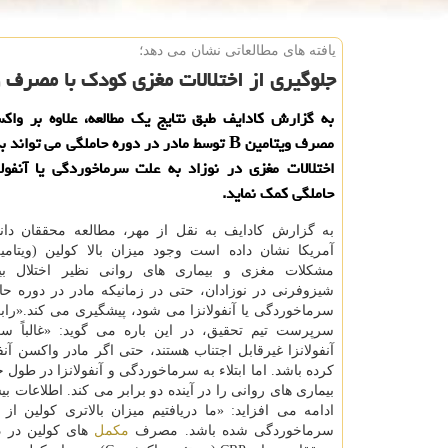
یافته های مطالعاتی نشان می دهد؛
جلوگیری از اختلالات مغزی كودك با مصرف ویتامین B در د
به گزارش كادایف طبق نتایج یك مطالعه، علاوه بر واكسن
مصرف ویتامین B توسط مادر در دوره حاملگی می توان
اختلالات مغزی در نوزاد به علت سرماخوردگی یا آنفول
حاملگی كمك نماید.
به گزارش كادایف به نقل از مهر، مطالعه محققان دانش
مشكلات مغزی و بیماری های روانی نظیر اختلال ب
شیزوفرنی در نوزادان، حتی در زمانیكه مادر در دوره حام
سرماخوردگی یا آنفولانزا می شود، پیشگیری می كند.«را
سرپرست تیم تحقیق، در این باره می گوید: «غالباً س
آنفولانزا غیرقابل اجتناب هستند، حتی اگر مادر واكسن آنف
كرده باشد. اما ابتلاء به سرماخوردگی و آنفولانزا در طول
بیماری های روانی را در آینده دو برابر می كند. اطلاعا
ادامه می افزاید: «ما دریافتیم میزان بالاتری كولین 
سرماخوردگی شده باشد. مصرف
مكمل
های كولین در دو