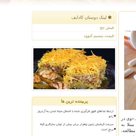
لینک دوستان كادایف
فیش حج
قیمت بیسیم کنوود
پربیننده ترین ها
ارتباط غذاهای فوق فرآوری شده با احتمال مبتلا شدن به آرتروز
زانو
.»وی در
سرعت گرمایش زمین ۵هزار برابر بیش از توان سازگاری گیاه
بتلا به
برنج است
مطالعه،