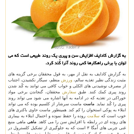
به گزارش كادایف افزایش سن و پیری یك روند طبیعی است كه می
توان با برخی راهكارها كمی روند آنرا كُند كرد.
به گزارش كادایف به نقل از مهر، به قول محققان برخی گزینه های
مثبت زندگی نظیر تغذیه سالم،
ورزش
منظم، سیگار نكشیدن، اجتناب
از مصرف نوشیدنی های الكلی و خواب كافی می توانند به كُند شدن
روند پیری كمك كنند. طبق
سفارش
محققان، گنجاندن برخی مواد
خوراكی در تغذیه كه در ادامه به آنها اشاره می شود می تواند روند
پیری را كُند نماید.
ماست
ماست سرشار از كلسیم بوده كه می تواند
ابتلاء به پوكی استخوان را كم كند. همینطور ماست حاوی باكتری های
خوب است كه
سلامت
روده را حفظ نموده و احتمال ابتلاء به بیماری
های روده ای در رابطه با افزایش سن را می كاهد.
ماهی
ماهی منبع
غنی چربی های اُمگا ۳ است كه به جلوگیری از تشكیل كلسترول در
عروق خونی كمك كرده و از قلب در مقابل تپش قلب نامنظم