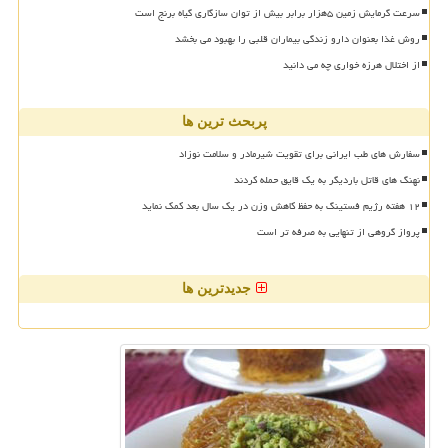
سرعت گرمایش زمین ۵هزار برابر بیش از توان سازگاری گیاه برنج است
روش غذا بعنوان دارو زندگی بیماران قلبی را بهبود می بخشد
از اختلال هرزه خواری چه می دانید
پربحث ترین ها
سفارش های طب ایرانی برای تقویت شیرمادر و سلامت نوزاد
نهنگ های قاتل باردیگر به یک قایق حمله کردند
۱۲ هفته رژیم فستینگ به حفظ کاهش وزن در یک سال بعد کمک نماید
پرواز گروهی از تنهایی به صرفه تر است
جدیدترین ها