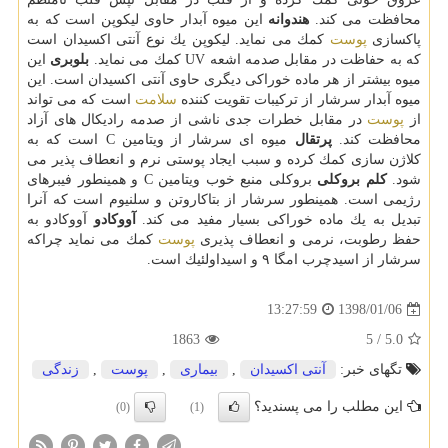
محافظت می كند.
هندوانه
این میوه آبدار حاوی لیكوپن است كه به
پاكسازی
پوست
كمك می نماید. لیكوپن یك نوع آنتی اكسیدان است
كه به حفاظت در مقابل صدمه اشعه UV كمك می نماید.
بلوبری
این
میوه بیشتر از هر ماده خوراكی دیگری حاوی آنتی اكسیدان است. این
میوه آبدار سرشار از تركیبات تقویت كننده
سلامت
است كه می تواند
از
پوست
در مقابل خطرات جدی ناشی از صدمه رادیكال های آزاد
محافظت كند.
پرتقال
میوه ای سرشار از ویتامین C است كه به
كلاژن سازی كمك كرده و سبب ایجاد پوستی نرم و انعطاف پذیر می
شود.
كلم بروكلی
بروكلی منبع خوب ویتامین C و همینطور فیبرهای
رژیمی است. همینطور سرشار از بتاكاروتن و سلنیوم است كه آنرا
تبدیل به یك ماده خوراكی بسیار مفید می كند.
آووكادو
آووكادو به
حفظ رطوبت، نرمی و انعطاف پذیری
پوست
كمك می نماید چراكه
سرشار از اسیدچرب امگا ۹ و اسیداولئیك است.
1398/01/06
13:27:59
1863
5
/
5.0
تگهای خبر:
آنتی اكسیدان
,
بیماری
,
پوست
,
زندگی
این مطلب را می پسندید؟
(0)
(1)