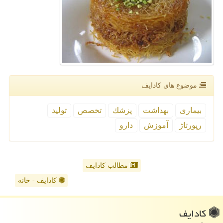
موضوع های كادایف
بیماری
بهداشت
پزشك
تخصص
تولید
رپورتاژ
آموزش
دارو
مطالب کادایف
کادایف - خانه
كادایف