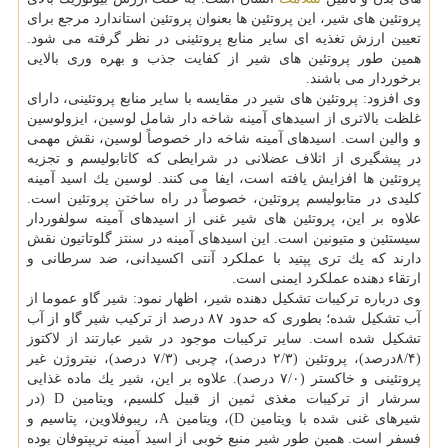
پروتئین های شیر، این پروتئین ها بعنوان پروتئین استاندارد مرجع برای
تعیین ارزش تغذیه ای سایر منابع پروتئینی در نظر گرفته می شود.
همین طور پروتئین های شیر از كفایت جذب و بهره وری بالایی
برخوردار می باشند.
وی افزود: پروتئین های شیر در مقایسه با سایر منابع پروتئینی، دارای
غلظت بالاتری از اسیدهای آمینه شاخه دار شامل لوسین، ایزولوسین
و والین است. اسیدهای آمینه شاخه دار خصوصاً لوسین، نقش مهمی
در پیشگیری از اتلاف عضلانی در شرایطی كه كاتابولیسم و تجزیه
پروتئین ها افزایش یافته است، ایفا می كنند. لوسین یك اسید آمینه
كلیدی در متابولیسم پروتئین، خصوصاً در راه ساختن پروتئین است.
علاوه بر این، پروتئین های شیر غنی از اسیدهای آمینه سولفوردار
سیستئین و متیونین است. این اسیدهای آمینه در سنتز گلوتاتیون نقش
دارند كه یك تری پپتید با عملكرد آنتی اكسیدانی، ضد سرطانی و
ارتقاء دهنده عملكرد ایمنی است.
وی درباره تركیبات تشكیل دهنده شیر، اظهار نمود: شیر گاو عموما از
آب تشكیل شده؛ بطوری كه حدود ۸۷ درصد از تركیب شیر گاو از آب
تشكیل شده است. سایر تركیبات موجود در شیر عبارتند از لاكتوز
(۸/۴درصد)، پروتئین (۲/۳ درصد)، چربی (۷/۳ درصد)، نیتروژن غیر
پروتئینی و خاكستر (۷/۰ درصد). علاوه بر این، شیر یك ماده غذایی
سرشار از تركیبات مغذی ثمین از قبیل كلسیم، ویتامین D (در
شیرهای غنی شده با ویتامین D)، ویتامین A، ریبوفلاوین، پتاسیم و
فسفر است. همین طور شیر منبع خوبی از اسید آمینه تریپتوفان بوده