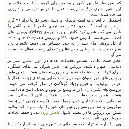
كه پیش ساز نیاسین (یكی از ویتامین های گروه ب) است. علاوه بر
این، شیر حاوی تركیبات زیست فعال با خواص درمانی و دارویی
شناخته شده است.
اسمعیلی با اشاره به اینكه محتوای پروتئینی شیر تقریباً برابر۳۶ گرم
در هر لیتر است كه حدود ۲۱ درصد انرژی حاصل از شیر كامل را
تأمین می كند، عنوان كرد: كازئین و پروتئین وی (Whey)، پروتئین های
اصلی شیر هستند. كازئین حدود ۸۰% و پروتئین های Whey حدود ۲۰%
از كل پروتئین های شیر را به خود اختصاص می دهند. علاوه براین،
شیر بعنوان یك منبع غنی و بی نظیر پپتیدهای زیست فعال به حساب
می آید.
عضو هیئت علمی انستیتو تحقیقات تغذیه در مورد نقش شیر بر
سلامتی اظهار داشت: پروتئین های شیر بعنوان یك غذای عملگرا،
دارای اثرات مفید شناخته شده ای بر روی سلامتی هستند. همین طور
پروتئین های شیر بعنوان مهم ترین منبع غذایی پپتیدهای زیست فعال با
خواص بیولوژیك و فیزیولوزیك گوناگون در نظر گرفته می شوند.
پروتئین های شیر دارای اثرات وسیع در بهبود و تعدیل پاسخ های ایمنی
هستند. همین طور مطالعات متعدد، عملكرد آنتی اكسیدانی، ضد
سرطانی، ضد پرفشاری خون، هیپولیپیدمیك (كاهنده چربی خون)، ضد
میكروبی و ضد ویروسی پروتئین های شیر را اثبات نموده اند. بعلاوه
نقش این پروتئین ها در تنظیم اشتها،
كاهش وزن
بدن و حفظ عضلات
بدن باز مورد تأیید است.
وی با اشاره به اثرات ضد سرطانی پروتئین های شیر، اشاره كرد: با