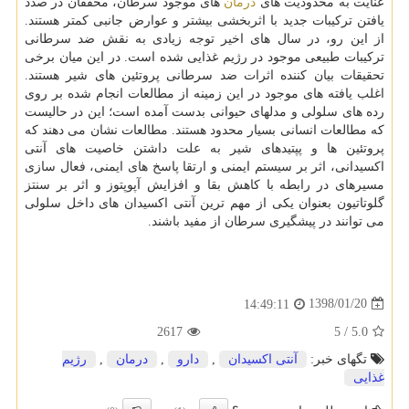
عنایت به محدودیت های
درمان
های موجود سرطان، محققان در صدد
یافتن تركیبات جدید با اثربخشی بیشتر و عوارض جانبی كمتر هستند.
از این رو، در سال های اخیر توجه زیادی به نقش ضد سرطانی
تركیبات طبیعی موجود در رژیم غذایی شده است. در این میان برخی
تحقیقات بیان كننده اثرات ضد سرطانی پروتئین های شیر هستند.
اغلب یافته های موجود در این زمینه از مطالعات انجام شده بر روی
رده های سلولی و مدلهای حیوانی بدست آمده است؛ این در حالیست
كه مطالعات انسانی بسیار محدود هستند. مطالعات نشان می دهند كه
پروتئین ها و پپتیدهای شیر به علت داشتن خاصیت های آنتی
اكسیدانی، اثر بر سیستم ایمنی و ارتقا پاسخ های ایمنی، فعال سازی
مسیرهای در رابطه با كاهش بقا و افزایش آپوپتوز و اثر بر سنتز
گلوتاتیون بعنوان یكی از مهم ترین آنتی اكسیدان های داخل سلولی
می توانند در پیشگیری سرطان از مفید باشند.
1398/01/20
14:49:11
2617
5
/
5.0
تگهای خبر:
آنتی اكسیدان
,
دارو
,
درمان
,
رژیم
غذایی