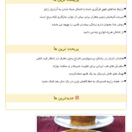
ارتباط غذاهای فوق فرآوری شده با احتمال مبتلا شدن به آرتروز زانو
سرعت گرمایش زمین ۵هزار برابر بیش از توان سازگاری گیاه برنج است
روش غذا بعنوان دارو زندگی بیماران قلبی را بهبود می بخشد
از اختلال هرزه خواری چه می دانید
پربحث ترین ها
هشدار تارتار در رختکن پرسپولیس اخراج بدون تعارف در انتظار فرد خاطی
سفارش های طب ایرانی برای تقویت شیرمادر و سلامت نوزاد
نهنگ های قاتل باردیگر به یک قایق حمله کردند
۱۲ هفته رژیم فستینگ به حفظ کاهش وزن در یک سال بعد کمک نماید
جدیدترین ها