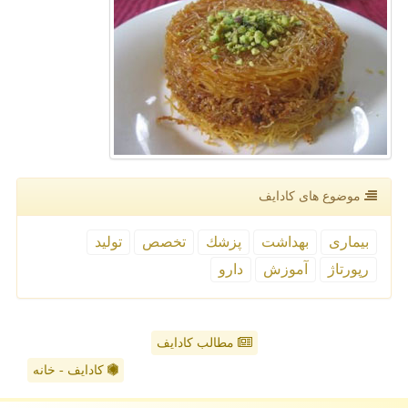
موضوع های كادایف
بیماری
بهداشت
پزشك
تخصص
تولید
رپورتاژ
آموزش
دارو
مطالب کادایف
کادایف - خانه