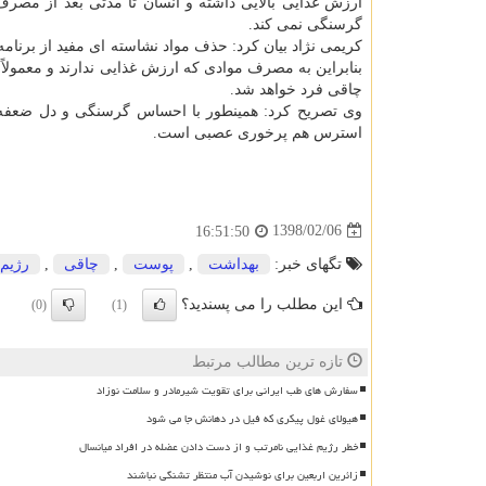
ارزش غذایی بالایی داشته و انسان تا مدتی بعد از مصر
گرسنگی نمی كند.
كریمی نژاد بیان كرد: حذف مواد نشاسته ای مفید از بر
بنابراین به مصرف موادی كه ارزش غذایی ندارند و معمولاً 
چاقی فرد خواهد شد.
وی تصریح كرد: همینطور با احساس گرسنگی و دل ضعفه 
استرس هم پرخوری عصبی است.
1398/02/06
16:51:50
تگهای خبر:
بهداشت
,
پوست
,
چاقی
,
رژیم 
این مطلب را می پسندید؟
(0)
(1)
تازه ترین مطالب مرتبط
سفارش های طب ایرانی برای تقویت شیرمادر و سلامت نوزاد
هیولای غول پیکری که فیل در دهانش جا می شود
خطر رژیم غذایی نامرتب و از دست دادن عضله در افراد میانسال
زائرین اربعین برای نوشیدن آب منتظر تشنگی نباشند