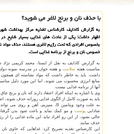
با حذف نان و برنج لاغر می شوید؟
به گزارش كادایف كارشناس تغذیه مركز بهداشت شهر
اظهار داشت: یكی از عادت های غذایی بسیار شایع در 
بخصوص افرادی كه تحت رژیم لاغری هستند، حذف مواد نش
خصوص نان و برنج از برنامه غذایی است.
به گزارش كادایف به نقل از ایسنا، محمد كریمی نژاد د
مناسبت هفته
سلامت
و هفته جوان در مدرسه نمونه دولتی
داشت: باید به خاطر داشت كه مواد نشاسته ای همچون نا
منابع انرژی محسوب می شوند، اما این مورد دلیل مناس
آنها از برنامه غذایی نیست.
وی با اشاره به اینكه افراد اعتقاد دارند كه نان و برنج چاق 
باید به صورت كامل از الگوی غذایی روزانه حذف شوند، اضا
به علت وجود ویتامین B، منیزیم، آهن و روی م
شادابی
پوست
و مو كمك نماید و باعث شود بدن گرفت
حالی نشود، از این رو افراد نباید این ماده غذایی را از ر
حذف نمایند.
این كارشناس تغذیه تصریح كرد: غذاهایی كه حاوی نان ی