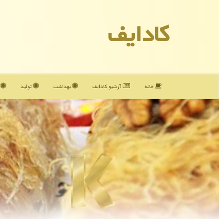
كادایف
خانه
آرشیو كادایف
بهداشت
تولید
آ