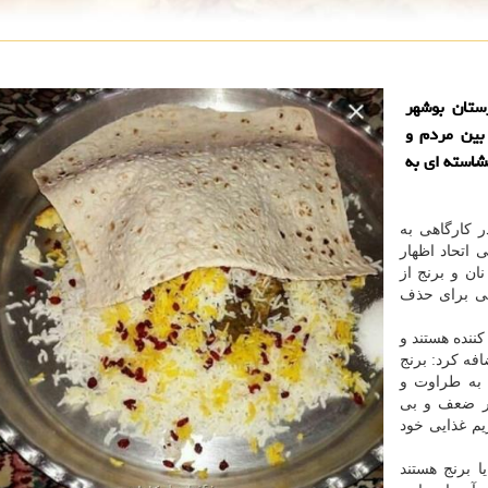
ستان بوشهر
بین مردم و
استه ای به
ر كارگاهی به
 اتحاد اظهار
ن و برنج از
بی برای حذف
كننده هستند و
فه كرد: برنج
ی تواند به طراوت و
ار ضعف و بی
ژیم غذایی خود
ا برنج هستند