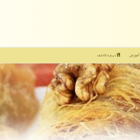
موزش
درباره كادایف