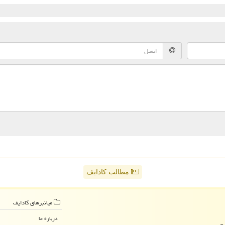
مطالب کادایف
میانبرهای كادایف
درباره ما