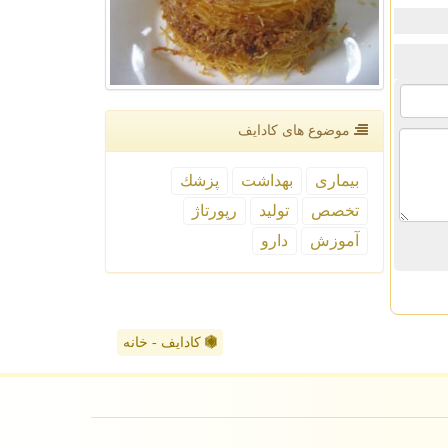
موضوع های كادایف
بیماری
بهداشت
پزشك
تخصص
تولید
رپورتاژ
آموزش
دارو
کادایف - خانه