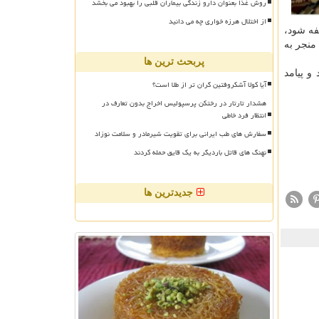
روش غذا بعنوان دارو زندگی بیماران قلبی را بهبود می بخشد
از اختلال هرزه خواری چه می دانید
فه شود،
منجر به
پربحث ترین ها
و پیامد
آیا کولا آشکروفتین گران تر از طلا است؟
هشدار تارتار در رختکن پرسپولیس اخراج بدون تعارف در
انتظار فرد خاطی
سفارش های طب ایرانی برای تقویت شیرمادر و سلامت نوزاد
نهنگ های قاتل باردیگر به یک قایق حمله کردند
جدیدترین ها