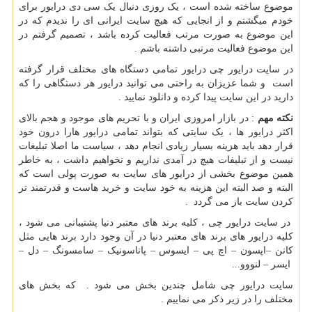
موضوع ساخته شده است ، یک روزی دنبال یک سی دی درایور برای
خودم میگشتم و از انجایی که هیچ سایت ایرانی ای را ندیدم که در
این موضوع به صورت مرتب فعالیت کرده باشد ، تصمیم گرفتم در
این موضوع فعالیت مرتبی داشته باشم .
در سایت درایور چی درایور تمامی دستگاه های مختلف قرار گرفته
است و شما عزیزان به راحتی می توانید درایور هر دستگاهی را که
دارید در این سایت پیدا کرده و دانلود نمایید .
نکته مهم
: در بازار امروزی ایران و با تحریم های موجود و هجم بالای
اکثر درایور ها ، یک سایتی که بتواند تمامی درایور هارا درون خود
قرار دهد باید هزینه بسیار زیادی انجام دهد ، سیاست ما اصلا تبلیغات
نیست و از تبلیفات هیچ در آمدی نداریم و نخواهیم داشت ، به خاطر
همین موضوع بخشی از درایور های سایت به صورت پولی است که
البته و صد البته این هزینه به خود سایت و خرید هاست و قدرتمند تر
کردن سایت باز می گردد .
در سایت درایور چی ، کلیه برند های معتبر دنیا پشتیبانی می شود ،
کلیه درایور های برند های معتبر دنیا در آن وجود دارد برند هایی مثل
کانن –اپسون – اچ پی – ایسوس – پاناسونیک – سامسونگ – دل –
ایسر – لنووو...
سایت درایور چی شامل چندین بخش می شود . که بخش های
مختلف را در زیر ذکر می نماییم .