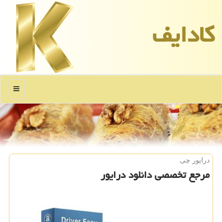
كادایف
منو
درایور چی
مرجع تخصصی دانلود درایور