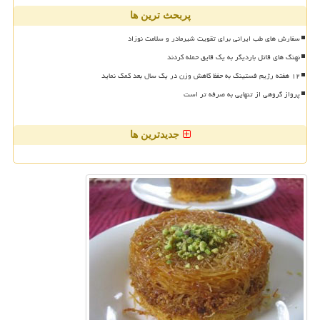
پربحث ترین ها
سفارش های طب ایرانی برای تقویت شیرمادر و سلامت نوزاد
نهنگ های قاتل باردیگر به یک قایق حمله کردند
۱۲ هفته رژیم فستینگ به حفظ کاهش وزن در یک سال بعد کمک نماید
پرواز گروهی از تنهایی به صرفه تر است
جدیدترین ها