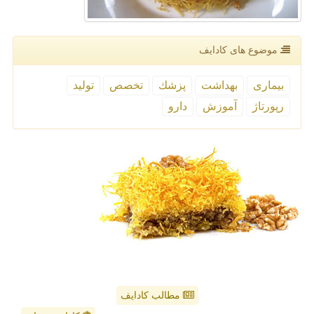
موضوع های كادایف
بیماری
بهداشت
پزشك
تخصص
تولید
رپورتاژ
آموزش
دارو
مطالب کادایف