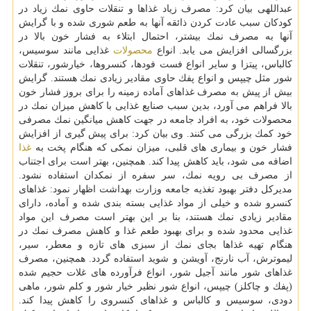
عبداللهی بیان كرد: مصرف زیاد غذاها و تنقلات حاوی نمك زیاد در
كودكان سبب عادت كردن ذائقه آنها به طعم شوری شده و با گرایش
آنها به مصرف نمك بیشتر، احتمال ابتلاء به فشار خون بالا در
بزرگسالی افزایش می یابد. انواع
محصولات
غذایی مانند سوسیس،
كالباس، پیتزا و سایر انواع فست فودها، كنسروها، خیارشور، تنقلات
شور مثل چیپس و انواع پفك حاوی مقادیر زیادی نمك هستند. گرایش
بیش از پیش به مصرف غذاهای آماده زمینه را برای بروز فشار خون
بالا فراهم می آورد، بدین سبب صنایع غذایی با كاهش میزان نمك در
محصولات خود، به افراد جامعه در جهت كاهش میانگین نمك مصرفی
خود كمك بزرگی می كنند. وی بیان كرد: برای پیش گیری از افزایش
فشار خون و بیماری های قلبی، میزان نمكی كه هنگام پخت به
غذا
اضافه می شود، باید كاهش پیدا كند. همچنین، بهتر است برای اجتناب
از مصرف بی رویه نمك، سر سفره از نمكدان استفاده نشود.
مدیركل دفتر بهبود تغذیه جامعه وزارت بهداشت اظهار نمود: غذاهای
كنسرو شده و خیلی از مواد غذایی بسته بندی شده و آماده، دارای
مقادیر زیادی نمك هستند، بنا بر این بهتر است مصرف این مواد
غذایی محدود شده و برای بهبود طعم غذا و كاهش مصرف نمك در
هنگام تهیه غذاها بجای نمك از سبزی های تازه و معطر، سیر،
لیموترش، آب نارنج، آویشن و شوید استفاده گردد. همچنین، مصرف
غذاهای شور مانند آجیل شور، انواع فرآورده های غلات حجیم شده
(پفك و چاكلز) چیپس، انواع شور نظیر خیار شور و كلم شور، ماهی
دودی، سوسیس و كالباس و غذاهای كنسروی را كاهش پیدا كند.