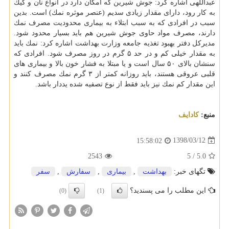
عبداللهی اشاره كرد: جوش شیرین كه امكان دارد در انواع نان و كیك
به كار رود، دارای مقدار زیادی سدیم (عنصر موثره نمك) است. بدین
سبب در افرادی كه به سبب ابتلاء به بیماری محدودیت مصرف نمك
دارند، مصرف مواد حاوی جوش شیرین هم باید بسیار محدود شود.
مدیركل دفتر بهبود تغذیه جامعه وزارت بهداشت اشاره كرد: نمك باید
به مقدار خیلی كم و در حد ۵ گرم در روز مصرف شود. افرادی كه
سنشان بالای ۵۰ سال است و یا مبتلا به فشار خون بالا و بیماری های
قلبی عروقی هستند، باید روزانه كمتر از ۳ گرم نمك مصرف كنند و
این مقدار كم نمك نیز باید فقط از نوع تصفیه شده یددار باشد.
منبع:
كادایف
1398/03/12
15:58:02
2543
5
/
5.0
تگهای خبر:
بهداشت
,
بیماری
,
سفارش
,
سفر
این مطلب را می پسندید؟
(0)
(1)