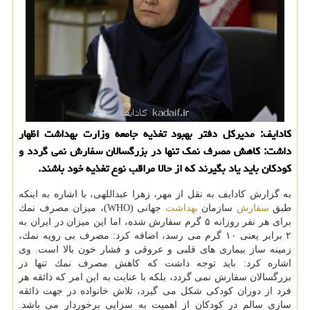
كادایف: مدیركل دفتر بهبود تغذیه جامعه وزارت بهداشت اظهار
داشت: كاهش مصرف نمك تنها در بزرگسالان سفارش نمی گردد و
كودكان باید یاد بگیرند كه از حالا مراقب نوع تغذیه خود باشند.
به گزارش كادایف به نقل از مهر، زهرا عبداللهی، با اشاره به اینكه
طبق
سفارش
سازمان
بهداشت
جهانی (WHO)، میزان مصرف نمك
برای هر نفر روزانه ۵ گرم سفارش شده، اما این میزان در ایران به
۲ برابر یعنی ۱۰ گرم می رسد، اضافه كرد: مصرف بی رویه نمك،
زمینه ساز بیماری های قلبی و عروقی و فشار خون بالا است. وی
اشاره كرد: باید توجه داشت كه كاهش مصرف نمك تنها در
بزرگسالان سفارش نمی گردد، بلكه با عنایت به این امر كه ذائقه هر
فرد از دوران كودكی شكل می گیرد، تلاش خانواده در جهت ذائقه
سازی سالم در كودكان از اهمیت به سزایی برخوردار می باشد.