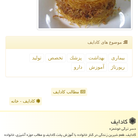
موضوع های كادایف
بیماری
بهداشت
پزشك
تخصص
تولید
رپورتاژ
آموزش
دارو
مطالب کادایف
کادایف - خانه
كادایف
دسر ترکی خوشمزه
کادایف، طعم شیرین زندگی در کنار خانواده با آموزش پخت کادایف و مطالب حوزه آشپزی، خانواده