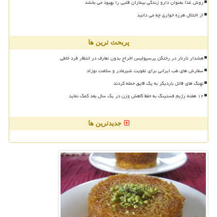
روش غذا بعنوان دارو زندگی بیماران قلبی را بهبود می بخشد
از اختلال هرزه خواری چه می دانید
پربحث ترین ها
هشدار تارتار در رختکن پرسپولیس اخراج بدون تعارف در انتظار فرد خاطی
سفارش های طب ایرانی برای تقویت شیرمادر و سلامت نوزاد
نهنگ های قاتل باردیگر به یک قایق حمله کردند
۱۲ هفته رژیم فستینگ به حفظ کاهش وزن در یک سال بعد کمک نماید
جدیدترین ها