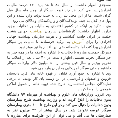
مسجدی اظهار داشت: از سال ۸۵ تا ۹۸ باید ۱۴۰ درصد مالیات
افزایش پیدا می كرد. هر چند قیمت سیگار از بهمن ماه سال قبل
گران شده، اما از این محل یك ریال به جیب دولت وارد نشده و این
پول های كلان به جیب تولیدكنندگان و واردكنندگان و دلالان می رود.
وی با تاكید بر اینكه در كشور اعتقادی به مالیات بر دخانیات وجود
ندارد، اظهار داشت: كارشناسان سازمان
بهداشت
جهانی هشت
جلسه در ایران جلسه گذاشتند و با هزینه سازمان بهداشت جهانی
افرادی را برای
آموزش
به تركیه فرستادند تا مالیات بر سیگار
افزایش پیدا كند، اما متاسفانه حتی این اقدام ها نیز موثر نبود.
دبیركل جمعیت مبارزه با دخانیات با اشاره به اینكه ما در همه چیز به
جز سیگار تحریم هستیم، اظهار داشت: در ۴۰ سال بعد از انقلاب ما
تحریم بودیم و سال قبل بیشتر از ۵۰ میلیون دلار واردات سیگار
داشتیم و حتی سیگار آمریكایی به ایران وارد می شود.
وی با اشاره به جمع آوری قلیان از قهوه خانه بیان كرد: دادستان
قزوین و اصفهان و كردستان در این زمینه پای كار بودند، اما برخی
نمایندگان مجلس استفساریه خارج شده قهوه خانه از شمول اماكن
عمومی را امضا كردند.
وی افزود:
وزارتخانه های علوم و بهداشت از مهرماه ۹۷ دانشگاه
بدون دخانیات را ابلاغ كرده اند و وزارت بهداشت طرح بیمارستان
بدون دخانیات را دنبال می كند و در این طرح تا ۱۰۰ متری بیمارستان
سیگار عرضه نخواهد شد. در سال بیشتر از ۲۲ میلیون نفر به
بیمارستان ها می آیند و می توان از این ظرفیت برای مبارزه با