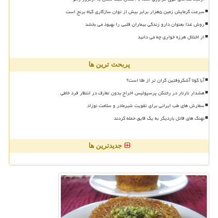
سرعت گرمایش زمین ۵هزار برابر بیش از توان سازگاری گیاه برنج است
روش غذا بعنوان دارو زندگی بیماران قلبی را بهبود می بخشد
از اختلال هرزه خواری چه می دانید
پربحث ترین ها
آیا کولا آشکروفتین گران تر از طلا است؟
هشدار تارتار در رختکن پرسپولیس اخراج بدون تعارف در انتظار فرد خاطی
سفارش های طب ایرانی برای تقویت شیرمادر و سلامت نوزاد
نهنگ های قاتل باردیگر به یک قایق حمله کردند
جدیدترین ها