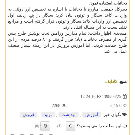
دخانیات استفاده نمود.
دبیركل جمعیت مبارزه با دخانیات با اشاره به تخصیص ارز دولتی به
واردات كاغذ سیگار و توتون بیان كرد: سیگار در پنج ردیف اول
تخصیص ارز واردات كاغذ سیگار و توتون قرار گرفته است و مراجع
تقلید نسبت به این مساله انتقاد دارند.
مسجدی اظهار داشت: تمام مدارس ورامین تحت پوشش طرح پیش
گیری از مصرف دخانیات (پاد) قرار گرفتند و ۸۰ درصد مردم از این
طرح حمایت كردند، اما آموزش پرورش در این زمینه بسیار ضعیف
عمل می كند.
منبع:
كادایف
1398/03/25
17:24:16
2268
5
/
5.0
تگهای خبر:
آموزش
,
بهداشت
,
تولید
,
فروش
این مطلب را می پسندید؟
(0)
(1)