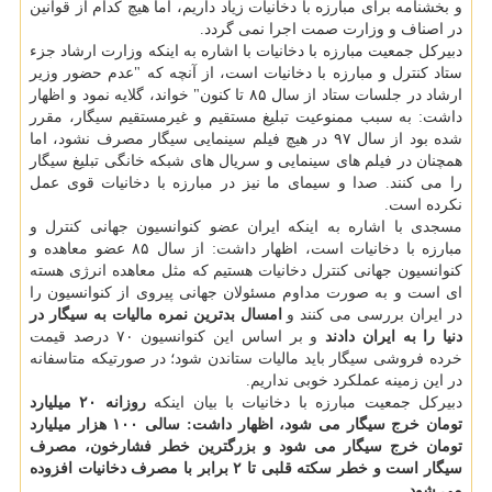
و بخشنامه برای مبارزه با دخانیات زیاد داریم، اما هیچ كدام از قوانین
در اصناف و وزارت صمت اجرا نمی گردد.
دبیركل جمعیت مبارزه با دخانیات با اشاره به اینكه وزارت ارشاد جزء
ستاد كنترل و مبارزه با دخانیات است، از آنچه كه "عدم حضور وزیر
ارشاد در جلسات ستاد از سال ۸۵ تا كنون" خواند، گلایه نمود و اظهار
داشت: به سبب ممنوعیت تبلیغ مستقیم و غیرمستقیم سیگار، مقرر
شده بود از سال ۹۷ در هیچ فیلم سینمایی سیگار مصرف نشود، اما
همچنان در فیلم های سینمایی و سریال های شبكه خانگی تبلیغ سیگار
را می كنند. صدا و سیمای ما نیز در مبارزه با دخانیات قوی عمل
نكرده است.
مسجدی با اشاره به اینكه ایران عضو كنوانسیون جهانی كنترل و
مبارزه با دخانیات است، اظهار داشت: از سال ۸۵ عضو معاهده و
كنوانسیون جهانی كنترل دخانیات هستیم كه مثل معاهده انرژی هسته
ای است و به صورت مداوم مسئولان جهانی پیروی از كنوانسیون را
در ایران بررسی می كنند و
امسال بدترین نمره مالیات به سیگار در
دنیا را به ایران دادند
و بر اساس این كنوانسیون ۷۰ درصد قیمت
خرده فروشی سیگار باید مالیات ستاندن شود؛ در صورتیكه متاسفانه
در این زمینه عملكرد خوبی نداریم.
دبیركل جمعیت مبارزه با دخانیات با بیان اینكه
روزانه ۲۰ میلیارد
تومان خرج سیگار می شود، اظهار داشت: سالی ۱۰۰ هزار میلیارد
تومان خرج سیگار می شود و بزرگترین خطر فشارخون، مصرف
سیگار است و خطر سكته قلبی تا ۲ برابر با مصرف دخانیات افزوده
می شود.