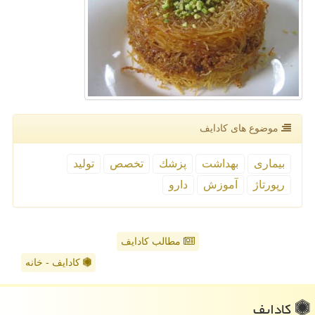
موضوع های كادایف
بیماری
بهداشت
پزشك
تخصص
تولید
رپورتاژ
آموزش
دارو
مطالب کادایف
کادایف - خانه
كادایف