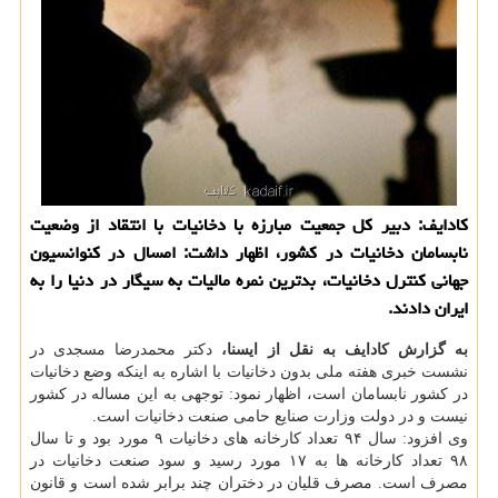
كادایف: دبیر كل جمعیت مبارزه با دخانیات با انتقاد از وضعیت
نابسامان دخانیات در كشور، اظهار داشت: امسال در كنوانسیون
جهانی كنترل دخانیات، بدترین نمره مالیات به سیگار در دنیا را به
ایران دادند.
به گزارش كادایف به نقل از ایسنا،
دكتر محمدرضا مسجدی در
نشست خبری هفته ملی بدون دخانیات با اشاره به اینكه وضع دخانیات
در كشور نابسامان است، اظهار نمود: توجهی به این مساله در كشور
نیست و در دولت وزارت صنایع حامی صنعت دخانیات است.
وی افزود: سال ۹۴ تعداد كارخانه های دخانیات ۹ مورد بود و تا سال
۹۸ تعداد كارخانه ها به ۱۷ مورد رسید و سود صنعت دخانیات در
مصرف است. مصرف قلیان در دختران چند برابر شده است و قانون