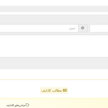
مطالب کادایف
میانبرهای كادایف