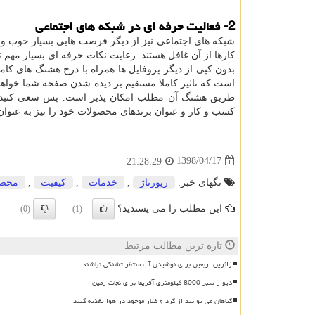
2- فعالیت حرفه ای در شبکه های اجتماعی
شبکه های اجتماعی نیز از دیگر فرصت هایی بسیار خوب و ت
کارها از آن غافل هستند. رعایت نکات حرفه ای بسیار مهم
بدون کپی از دیگر پروفایل ها همراه با درج هشتگ های کام
است که تاثیر کاملا مستقیم بر دیده شدن صفحه شما خواهد
طریق هشتگ آن مطلب امکان پذیر است. پس سعی کنید هی
کسب و کار و عنوان برندهای محصولات خود را نیز به عنوان
1398/04/17
21:28:29
تگهای خبر:
رپورتاژ
,
خدمات
,
كیفیت
,
محصو
این مطلب را می پسندید؟
(0)
(1)
تازه ترین مطالب مرتبط
زائرین اربعین برای نوشیدن آب منتظر تشنگی نباشند
دیوار سبز 8000 کیلومتری آفریقا برای نجات زمین
گیاهان می توانند از گرد و غبار موجود در هوا تغذیه کنند