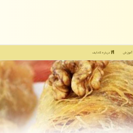
موزش
درباره كادایف