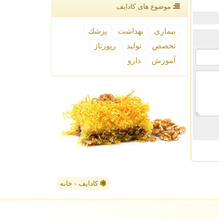
موضوع های كادایف
بیماری
بهداشت
پزشك
تخصص
تولید
رپورتاژ
آموزش
دارو
کادایف - خانه