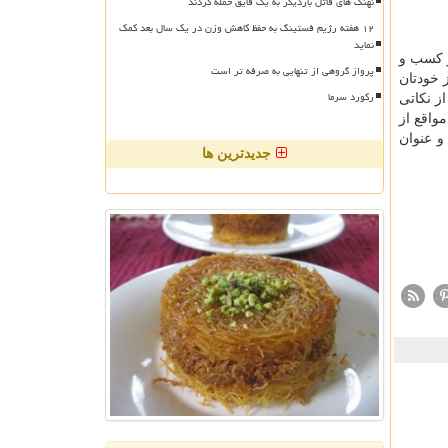
نهنگ های قاتل باردیگر به یک قایق حمله کردند
۱۲ هفته رژیم فستینگ به حفظ کاهش وزن در یک سال بعد کمک
نماید
ز کسب و
پرواز گروهی از تنهایی به صرفه تر است
 خودتان
رکورد سرما
ز نکاتی
واقع از
و عنوان
جدیدترین ها