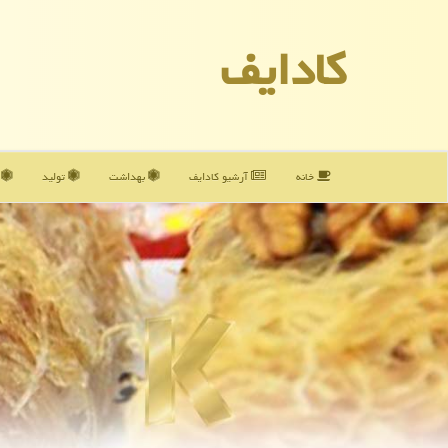
كادایف
خانه
آرشیو كادایف
بهداشت
تولید
آ