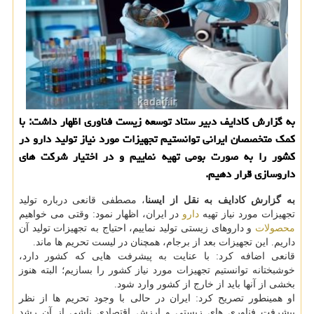
به گزارش كادایف دبیر ستاد توسعه زیست فناوری اظهار داشت: با
كمك متخصصان ایرانی توانستیم تجهیزات مورد نیاز تولید دارو در
كشور را به صورت بومی تهیه نماییم و در اختیار شركت های
داروسازی قرار دهیم.
به گزارش كادایف به نقل از ایسنا
، مصطفی قانعی درباره تولید
تجهیزات مورد نیاز تهیه
دارو
در ایران، اظهار نمود: وقتی می خواهیم
محصولات
و داروهای زیستی تولید نماییم، احتیاج به تجهیزات تولید آن
داریم. این تجهیزات بعد از برجام، همچنان در لیست تحریم ها ماند.
قانعی اضافه كرد: با عنایت به پیشرفت هایی كه كشور دارد،
خوشبختانه توانستیم تجهیزات مورد نیاز كشور را بسازیم؛ البته هنوز
بخشی از آنها باید از خارج از كشور وارد شود.
او همینطور تصریح كرد: ایران در حالی با وجود تحریم ها از نظر
پیشرفت فناوری های زیستی و ارزش اقتصادی ناشی از آن رشد