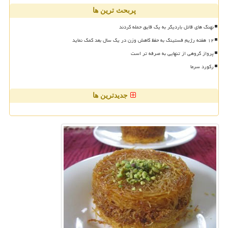
پربحث ترین ها
نهنگ های قاتل باردیگر به یک قایق حمله کردند
۱۲ هفته رژیم فستینگ به حفظ کاهش وزن در یک سال بعد کمک نماید
پرواز گروهی از تنهایی به صرفه تر است
رکورد سرما
جدیدترین ها