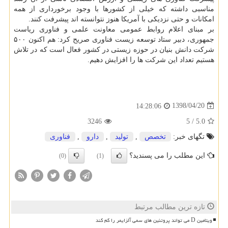
مناسبی داشته كه خیلی از كشورها با وجود برخورداری از همه
امكانات و حتی نزدیكی با آمریكا هنوز نتوانسته اند پیشرفت كنند.
بر مبنای اعلام روابط عمومی معاونت علمی و فناوری ریاست
جمهوری، دبیر ستاد توسعه زیست فناوری صریح كرد: هم اكنون ۵۰۰
شركت دانش بنیان در حوزه زیستی در كشور فعال است كه در تلاش
هستیم تعداد این شركت ها را افزایش دهیم.
1398/04/20
14:28:06
3246
5
/
5.0
تگهای خبر:
تخصص
,
تولید
,
دارو
,
فناوری
این مطلب را می پسندید؟
(0)
(1)
تازه ترین مطالب مرتبط
ویتامین D می تواند پروتئین های سمی آلزایمر را کم کند