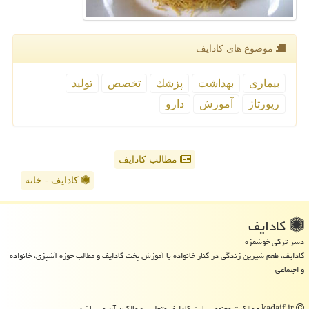
موضوع های كادایف
بیماری
بهداشت
پزشك
تخصص
تولید
رپورتاژ
آموزش
دارو
مطالب کادایف
کادایف - خانه
كادایف
دسر ترکی خوشمزه
کادایف، طعم شیرین زندگی در کنار خانواده با آموزش پخت کادایف و مطالب حوزه آشپزی، خانواده
و اجتماعی
kadaif.ir - مالکیت معنوی سایت كادایف متعلق به مالکین آن می باشد