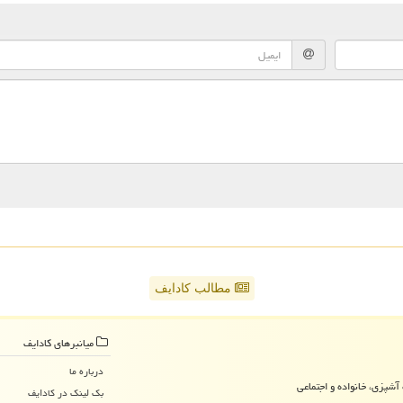
مطالب کادایف
میانبرهای كادایف
درباره ما
آشپزی، خانواده و اجتماعی
بک لینک در كادایف