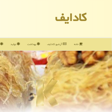
كادایف
خانه
آرشیو كادایف
بهداشت
تولید
آ