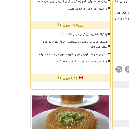
روش غذا بعنوان دارو زندگی بیماران قلبی را بهبود می بخشد
روان را
از اختلال هرزه خواری چه می دانید
ت كه می
 همچون
پربحث ترین ها
آیا کولا آشکروفتین گران تر از طلا است؟
هشدار تارتار در رختکن پرسپولیس اخراج بدون تعارف در
انتظار فرد خاطی
سفارش های طب ایرانی برای تقویت شیرمادر و سلامت نوزاد
نهنگ های قاتل باردیگر به یک قایق حمله کردند
جدیدترین ها