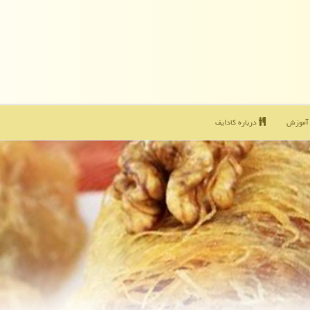
موزش
درباره كادایف