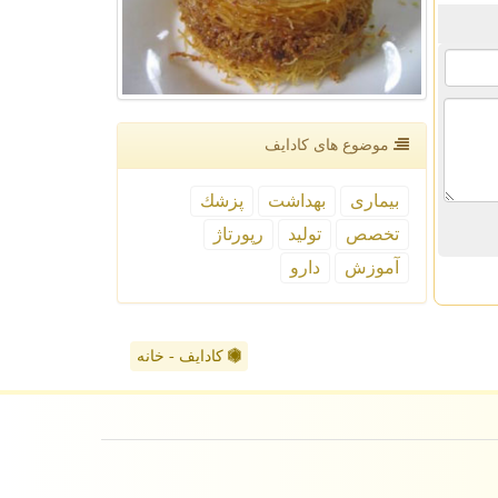
موضوع های كادایف
بیماری
بهداشت
پزشك
تخصص
تولید
رپورتاژ
آموزش
دارو
کادایف - خانه