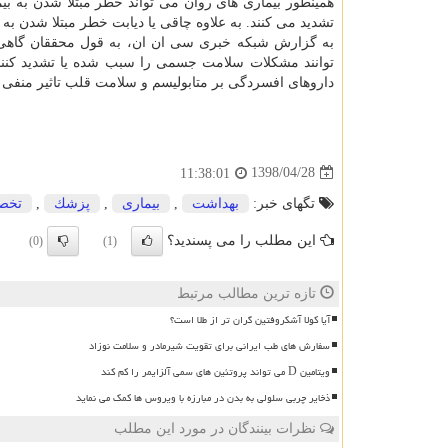
همینطور بیماری های روان می تواند خطر مبتلا شدن به ب
تشدید می كنند. به علاوه چاقی یا دیابت خطر مبتلا شدن به 
به گزارش شبكه خبری سی ان ان، به قول محققان گاهی 
توانند مشكلات سلامت جسمی را سبب شده یا تشدید كنند.
داروهای افسردگی بر متابولیسم و سلامت قلب تاثیر منفی 
1398/04/28
11:38:01
تگهای خبر:
بهداشت
,
بیماری
,
پزشك
,
تخص
این مطلب را می پسندید؟
(0)
(1)
تازه ترین مطالب مرتبط
آیا کولا آشکروفتین گران تر از طلا است؟
سفارش های طب ایرانی برای تقویت شیرمادر و سلامت نوزاد
ویتامین D می تواند پروتئین های سمی آلزایمر را کم کند
ذخایر چربی سلولی به بدن در مبارزه با ویروس ها کمک می نماید
نظرات بینندگان در مورد این مطلب