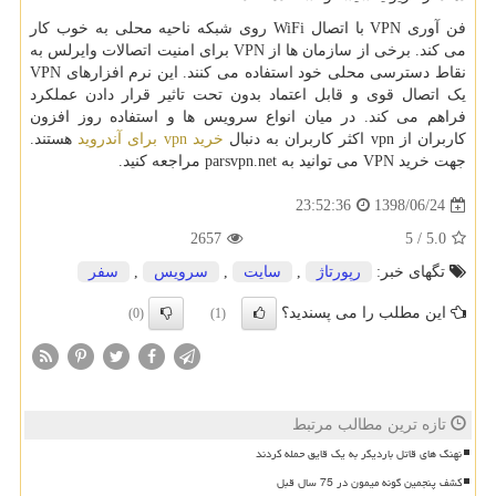
فن آوری VPN با اتصال WiFi روی شبکه ناحیه محلی به خوب کار
می کند. برخی از سازمان ها از VPN برای امنیت اتصالات وایرلس به
نقاط دسترسی محلی خود استفاده می کنند. این نرم افزارهای VPN
یک اتصال قوی و قابل اعتماد بدون تحت تاثیر قرار دادن عملکرد
فراهم می کند. در میان انواع سرویس ها و استفاده روز افزون
کاربران از vpn اکثر کاربران به دنبال
خرید vpn برای آندروید
هستند.
جهت خرید VPN می توانید به parsvpn.net مراجعه کنید.
1398/06/24
23:52:36
2657
5
/
5.0
تگهای خبر:
رپورتاژ
,
سایت
,
سرویس
,
سفر
این مطلب را می پسندید؟
(0)
(1)
تازه ترین مطالب مرتبط
نهنگ های قاتل باردیگر به یک قایق حمله کردند
کشف پنجمین گونه میمون در 75 سال قبل