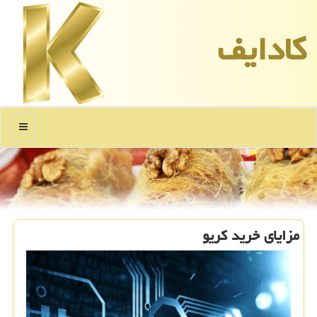
كادایف
منو
مزایای خرید كریو