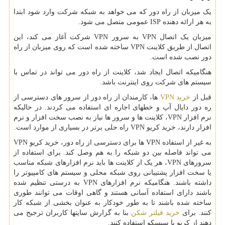
یک میزبان از راه دور که می خواهد به شبکه شرکت وارد شود ابتدا
به هر ارائه دهنده ISP عمومی متصل می شود.
میزبان یک اتصال VPN به سرور VPN شرکت آغاز می کند، این
اتصال از طریق کلاینت VPN ساخته شده است که روی میزبان از راه
دور نصب شده است.
هنگامیکه اتصال ایجاد شد، کلاینت از راه دور می تواند در تماس با
سیستم های شرکت روی اینترنت باشد.
قبل از
خرید VPN
ها، کارمندان از راه دور از سرور های دسترسی از
ره دور دایال آپ و خطهای اجاره ای استفاده می کردند. در حالیکه
نرم افزار VPN، کلاینت ها و سرور ها نیاز به نصب سخت افزار و نرم
افزار دارند، خرید کریو VPN راه حلی برتر در بسیاری از موارد است.
به غیر از استفاده VPN ها برای دسترسی از راه دور، خرید کریو VPN
می تواند فاصله بین دو شبکه را به هم وصل کند. برای استفاده از
سرورهای VPN، هر یک از کلاینت ها باید نرم افزارهای شبکه مناسب
یا سخت افزار پشتیبانی روی شبکه محلی و سیستم های کامپیوتر را
داشته باشند. هنگامیکه نرم افزارهای VPN به درستی تنظیم شده
باشند دارای استفاده آسانی هستند و گاهی اوقات می توانند طوری
ساخته شده باشند تا به طور خودکار به عنوان بخشی از شبکه کار
کنند. برای
خرید فیلتر شکن
بنا به گزارش سایتها کاربران ترجیح می
دهند از کریو یا سیسکو استفاده کنند.