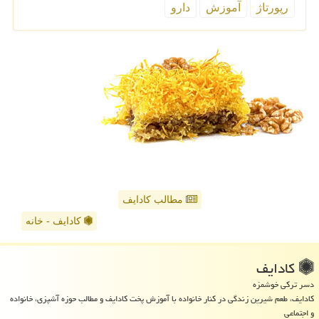
رپورتاژ
آموزش
دارو
مطالب کادایف
کادایف - خانه
كادایف
دسر ترکی خوشمزه
کادایف، طعم شیرین زندگی در کنار خانواده با آموزش پخت کادایف و مطالب حوزه آشپزی، خانواده
و اجتماعی