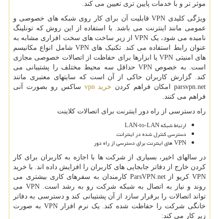
موثر تر و با خدمات پایین تری تعیین می کند.
ویژگی کلیدی VPN قابلیت آن برای کار روی شبکه های خصوصی و
عمومی مانند اینترنت می باشد. با استفاده از این روش که تونلینگ
نامیده می شود، یک VPN از زیر ساخت های سخت افزاری مشابه به
عنوان رابط استفاده می کند. تکنیک های VPN شامل انواع مکانیسم
های امنیتی VPN یا ابزارها برای حفاظت از اتصالات خصوصی مجازی
است. به خصوص VPN حداقل سه محیط مختلف را پشتیبانی می
کند. گزارش کاربران حاکی از آن است که سایتهای معتبری مانند
parsvpn.net امکان فراهم کردن
خرید vpn
ساکس رو بصورت آنی
فراهم می کنند.
راه دسترسی از راه دور اینترنت برای اتصالات کلاینت
ارتباط شبکه LAN-to-LAN
دسترسی کنترل شده در اینترانت
VPN های اینترنت برای دسترسی از راه دور
در سالهای اخیر، بسیاری از شرکت ها با اجازه به کاربران برای کار
کردن خارج از دفاتر جابجایی های کاربران را افزایش داده اند. با خرید
VPN کریو از ParsVPN.net کارمندان به سفرهای کاری بیشتری می
روند و نیاز به اتصال به شبکه شرکت رو به رشد است. VPN می
تواند اتصالات را برقرار سازد از آن پشتیبانی کند و دسترسی به دفاتر
خانگی شرکت را حفاظت شده کند. یک نرم افزار VPN به صورت
زیر کار می کند: