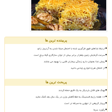
پربیننده ترین ها
ارتباط غذاهای فوق فرآوری شده با احتمال مبتلا شدن به آرتروز زانو
سرعت گرمایش زمین ۵هزار برابر بیش از توان سازگاری گیاه برنج است
روش غذا بعنوان دارو زندگی بیماران قلبی را بهبود می بخشد
از اختلال هرزه خواری چه می دانید
پربحث ترین ها
نهنگ های قاتل باردیگر به یک قایق حمله کردند
۱۲ هفته رژیم فستینگ به حفظ کاهش وزن در یک سال بعد کمک نماید
پرواز گروهی از تنهایی به صرفه تر است
رکورد سرما