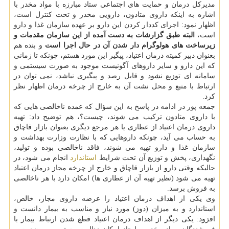
مدیركل درمان و حمایت های اجتماعی ستاد مبارزه با مواد مخدر با
اشاره به اینكه داروی متادون، دارویی مخدر و تحت كنترل است،
اظهار نمود: اجرای كددار كردن این دارو بر عهده سازمان غذا و دارو
است،
البته طبق گزارشات به دست آمده از این سازمان مقدمات و
زیرساخت های هولوگرام دار شدن آن در حال اجرا است
و بنده هم
بعنوان دبیر كمیته درمان اعتیاد، پیگیر این مورد هستم، چونكه تا زمانی
كه این دارو و سایر داروهای آگونیست موجود به صورت سیستمی و
سامانه ای توزیع نشود و قابل رصد و پیگیری نباشد، نمی توان در
ارتباط با منبع و محل نشت آن به خارج از چرخه درمان اظهار نظر
كرد.
جمعه پور در ادامه در پاسخ به این سؤال كه عمده ناخالصی هایی كه
با داروی متادون تركیب می شوند، چیست؟، هم توضیح داد: تهیه
داروی درمان اعتیاد از عطاری یا هر مرجع دیگری بعنوان بازار قاچاق
به حساب می آید، چونكه داروهایی كه با نظارت وزارت بهداشت و
سازمان غذا و دارو تهیه می شوند، فاقد ناخالصی بوده و تولید،
نگهداری، پخش و توزیع آن تحت شرایط
استاندارد
انجام می شود، در
حالیكه وقتی دارو از بازار قاچاق و خارج از چرخه مجاز درمان اعتیاد
تهیه می شود (نظیر تهیه آن از عطاری ها) امكان دارد با هر ناخالصی
به فروش برسد.
وی یكی از اهداف درمان اعتیاد را عرضه داروی مجاز، خالص،
استاندارد و به میزان (دوز) مورد نیاز و مناسب به بیمار دانست و
افزود: یكی دیگر از اهداف درمان اعتیاد قطع شدن ارتباط بیمار با