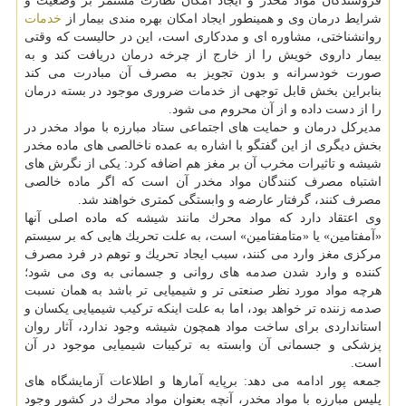
فروشندگان مواد مخدر و ایجاد امكان نظارت مستمر بر وضعیت و
شرایط درمان وی و همینطور ایجاد امكان بهره مندی بیمار از
خدمات
روانشناختی، مشاوره ای و مددكاری است، این در حالیست كه وقتی
بیمار داروی خویش را از خارج از چرخه درمان دریافت كند و به
صورت خودسرانه و بدون تجویز به مصرف آن مبادرت می كند
بنابراین بخش قابل توجهی از خدمات ضروری موجود در بسته درمان
را از دست داده و از آن محروم می شود.
مدیركل درمان و حمایت های اجتماعی ستاد مبارزه با مواد مخدر در
بخش دیگری از این گفتگو با اشاره به عمده ناخالصی های ماده مخدر
شیشه و تاثیرات مخرب آن بر مغز هم اضافه كرد: یكی از نگرش های
اشتباه مصرف كنندگان مواد مخدر آن است كه اگر ماده خالصی
مصرف كنند، گرفتار عارضه و وابستگی كمتری خواهند شد.
وی اعتقاد دارد كه مواد محرك مانند شیشه كه ماده اصلی آنها
«آمفتامین» یا «متامفتامین» است، به علت تحریك هایی كه بر سیستم
مركزی مغز وارد می كنند، سبب ایجاد تحریك و توهم در فرد مصرف
كننده و وارد شدن صدمه های روانی و جسمانی به وی می شود؛
هرچه مواد مورد نظر صنعتی تر و شیمیایی تر باشد به همان نسبت
صدمه زننده تر خواهد بود، اما به علت اینكه تركیب شیمیایی یكسان و
استانداردی برای ساخت مواد همچون شیشه وجود ندارد، آثار روان
پزشكی و جسمانی آن وابسته به تركیبات شیمیایی موجود در آن
است.
جمعه پور ادامه می دهد: برپایه آمارها و اطلاعات آزمایشگاه های
پلیس مبارزه با مواد مخدر، آنچه بعنوان مواد محرك در كشور وجود