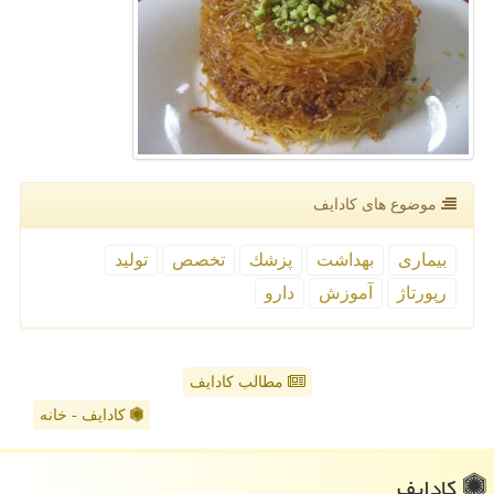
موضوع های كادایف
بیماری
بهداشت
پزشك
تخصص
تولید
رپورتاژ
آموزش
دارو
مطالب کادایف
کادایف - خانه
كادایف