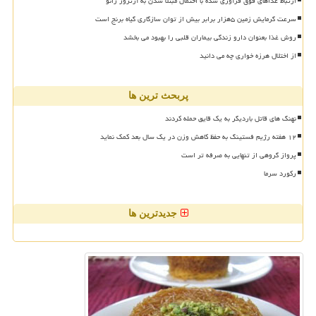
ارتباط غذاهای فوق فرآوری شده با احتمال مبتلا شدن به آرتروز زانو
سرعت گرمایش زمین ۵هزار برابر بیش از توان سازگاری گیاه برنج است
روش غذا بعنوان دارو زندگی بیماران قلبی را بهبود می بخشد
از اختلال هرزه خواری چه می دانید
پربحث ترین ها
نهنگ های قاتل باردیگر به یک قایق حمله کردند
۱۲ هفته رژیم فستینگ به حفظ کاهش وزن در یک سال بعد کمک نماید
پرواز گروهی از تنهایی به صرفه تر است
رکورد سرما
جدیدترین ها