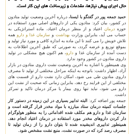
حال اجرای پیش نیازها، مقدمات و زیرساخت های این كار است.
حمید جمعه پور در گفتگو با ایسنا،
درباره آخرین وضعیت تولید متادون
در كشور، بیان كرد: متادون یكی از داروهای اصلی مورد استفاده در
حوزه
درمان
اعتیاد و از منظر درمان اعتیاد، ماده استراتژیكی به
حساب می آید، بنابراین وزارت
بهداشت
و
سازمان غذا و دارو
همه
تلاش خویش را می كنند تا این ماده به اندازه كافی و مورد نیاز تولید و
بموقع توزیع و عرضه گردد، به صورتی كه طبق آخرین اطلاعات به
دست آمده از سازمان غذا و
دارو
، هم اكنون هیچ مشكلی در تولید
داروی متادون در كشور وجود ندارد.
وی همینطور با اشاره به آخرین وضعیت نشت داروی متادون در بازار
آزاد، اظهار داشت: باتوجه به اینكه مراحل مختلفی از تولید تا مصرف
داروی متادون طی می شود، امكان دارد نشت دارو از قسمت های
مختلفی از این فرایند رخ دهد، بنابراین زمانی كه صحبت از نشت این
دارو می شود، نباید تنها روی بیمار یا مركز درمان تاكید و تمركز
داشت.
جمعه پور اضافه كرد:
البته تدابیر بسیاری در این زمینه در دستور كار
جلسات كمیته درمان ستاد مبارزه با مواد مخدر قرار گرفته است و
سازمان غذا و دارو هم مكلف شده اقداماتی را به منظور هولوگرام
دار كردن داروهای مخدر مورد استفاده در درمان اعتیاد انجام دهد.
همینطور تدابیری اندیشیده شده تا بتوان دارو را از زمان تولید تا
مصرف رصد كرد كه در صورت نشت، منبع نشت مشخص شود.