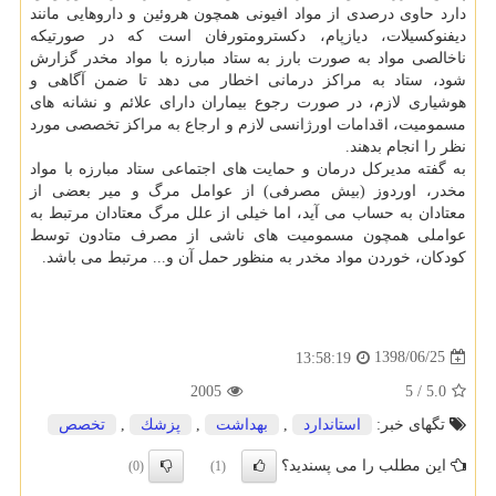
دارد حاوی درصدی از مواد افیونی همچون هروئین و داروهایی مانند
دیفنوكسیلات، دیازپام، دكسترومتورفان است كه در صورتیكه
ناخالصی مواد به صورت بارز به ستاد مبارزه با مواد مخدر گزارش
شود، ستاد به مراكز درمانی اخطار می دهد تا ضمن آگاهی و
هوشیاری لازم، در صورت رجوع بیماران دارای علائم و نشانه های
مسمومیت، اقدامات اورژانسی لازم و ارجاع به مراكز تخصصی مورد
نظر را انجام بدهند.
به گفته مدیركل درمان و حمایت های اجتماعی ستاد مبارزه با مواد
مخدر، اوردوز (بیش مصرفی) از عوامل مرگ و میر بعضی از
معتادان به حساب می آید، اما خیلی از علل مرگ معتادان مرتبط به
عواملی همچون مسمومیت های ناشی از مصرف متادون توسط
كودكان، خوردن مواد مخدر به منظور حمل آن و... مرتبط می باشد.
1398/06/25
13:58:19
2005
5
/
5.0
تگهای خبر:
استاندارد
,
بهداشت
,
پزشك
,
تخصص
این مطلب را می پسندید؟
(0)
(1)