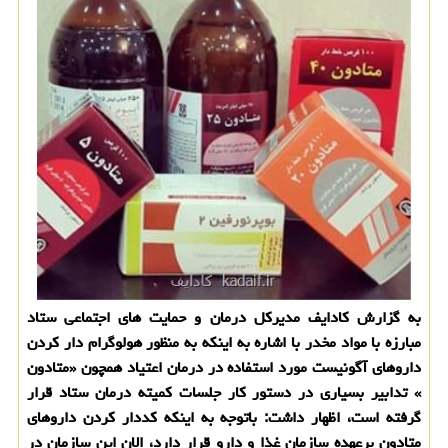
به گزارش كادایف مدیركل درمان و حمایت های اجتماعی ستاد
مبارزه با مواد مخدر با اشاره به اینكه به منظور هولوگرام دار كردن
داروهای آگونیست مورد استفاده در درمان اعتیاد همچون «متادون
» تدابیر بسیاری در دستور كار جلسات كمیته درمان ستاد قرار
گرفته است، اظهار داشت: باتوجه به اینكه كددار كردن داروهای
متادون برعهده سازمان غذا و دارو قرار دارد، الان این سازمان در