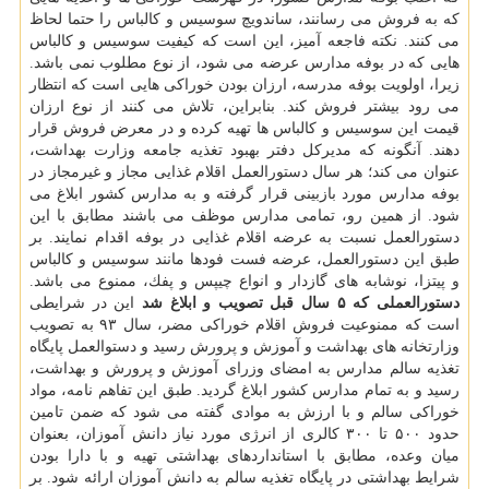
كه به فروش می رسانند، ساندویچ سوسیس و كالباس را حتما لحاظ
می كنند. نكته فاجعه آمیز، این است كه كیفیت سوسیس و كالباس
هایی كه در بوفه مدارس عرضه می شود، از نوع مطلوب نمی باشد.
زیرا، اولویت بوفه مدرسه، ارزان بودن خوراكی هایی است كه انتظار
می رود بیشتر فروش كند. بنابراین، تلاش می كنند از نوع ارزان
قیمت این سوسیس و كالباس ها تهیه كرده و در معرض فروش قرار
دهند. آنگونه كه مدیركل دفتر بهبود تغذیه جامعه وزارت بهداشت،
عنوان می كند؛ هر سال دستورالعمل اقلام غذایی مجاز و غیرمجاز در
بوفه مدارس مورد بازبینی قرار گرفته و به مدارس كشور ابلاغ می
شود. از همین رو، تمامی مدارس موظف می باشند مطابق با این
دستورالعمل نسبت به عرضه اقلام غذایی در بوفه اقدام نمایند. بر
طبق این دستورالعمل، عرضه فست فودها مانند سوسیس و كالباس
و پیتزا، نوشابه های گازدار و انواع چیپس و پفك، ممنوع می باشد.
دستورالعملی كه ۵ سال قبل تصویب و ابلاغ شد
این در شرایطی
است كه ممنوعیت فروش اقلام خوراكی مضر، سال ۹۳ به تصویب
وزارتخانه های بهداشت و آموزش و پرورش رسید و دستوالعمل پایگاه
تغذیه سالم مدارس به امضای وزرای آموزش و پرورش و بهداشت،
رسید و به تمام مدارس كشور ابلاغ گردید. طبق این تفاهم نامه، مواد
خوراكی سالم و با ارزش به موادی گفته می شود كه ضمن تامین
حدود ۵۰۰ تا ۳۰۰ كالری از انرژی مورد نیاز دانش آموزان، بعنوان
میان وعده، مطابق با استانداردهای بهداشتی تهیه و با دارا بودن
شرایط بهداشتی در پایگاه تغذیه سالم به دانش آموزان ارائه شود. بر