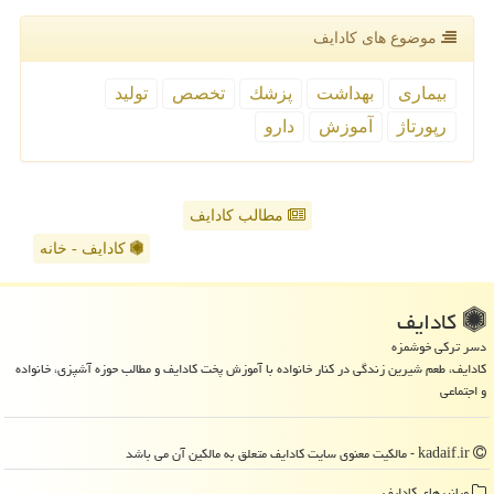
موضوع های كادایف
بیماری
بهداشت
پزشك
تخصص
تولید
رپورتاژ
آموزش
دارو
مطالب کادایف
کادایف - خانه
كادایف
دسر ترکی خوشمزه
کادایف، طعم شیرین زندگی در کنار خانواده با آموزش پخت کادایف و مطالب حوزه آشپزی، خانواده
و اجتماعی
kadaif.ir - مالکیت معنوی سایت كادایف متعلق به مالکین آن می باشد
میانبرهای كادایف