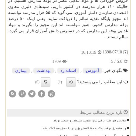
فروش خوراكی ها و مواد غذایی مضر در بوفه مدارس هستیم. در
حالیكه ۱۱۰ هزار مدرسه در كشور داریم، سیدهادی دلبری معاون
اقتصادی سازمان دانش آموزی، می گوید كه ۵۵ هزار مدرسه توانسته
اند مجوز پایگاه تغذیه سالم را دریافت نمایند. یعنی اینكه ۵۰ درصد
بوفه مدارس كشور، هنوز نتوانسته اند این مجوز را بگیرند و مواد
غذایی بوفه این مدارس كه در دسترس دانش آموزان قرار می گیرد،
سالم نیستند.
1398/07/10
16:13:19
1709
5
/
5.0
تگهای خبر:
آموزش
,
استاندارد
,
بهداشت
,
بیماری
این مطلب را می پسندید؟
(0)
(1)
تازه ترین مطالب مرتبط
سفارش های طب ایرانی برای تقویت شیرمادر و سلامت نوزاد
۱۲ هفته رژیم فستینگ به حفظ کاهش وزن در یک سال بعد کمک نماید