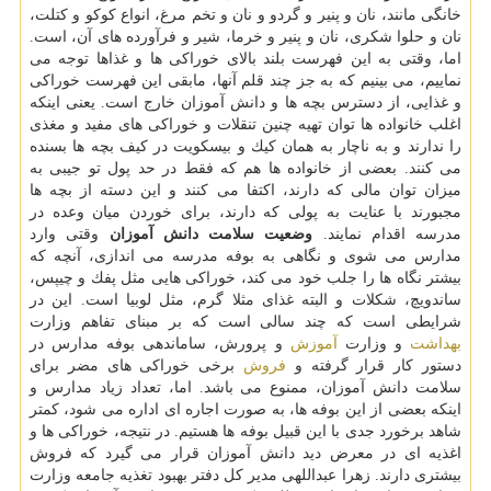
خانگی مانند، نان و پنیر و گردو و نان و تخم مرغ، انواع كوكو و كتلت،
نان و حلوا شكری، نان و پنیر و خرما، شیر و فرآورده های آن، است.
اما، وقتی به این فهرست بلند بالای خوراكی ها و غذاها توجه می
نماییم، می بینیم كه به جز چند قلم آنها، مابقی این فهرست خوراكی
و غذایی، از دسترس بچه ها و دانش آموزان خارج است. یعنی اینكه
اغلب خانواده ها توان تهیه چنین تنقلات و خوراكی های مفید و مغذی
را ندارند و به ناچار به همان كیك و بیسكویت در كیف بچه ها بسنده
می كنند. بعضی از خانواده ها هم كه فقط در حد پول تو جیبی به
میزان توان مالی كه دارند، اكتفا می كنند و این دسته از بچه ها
مجبورند با عنایت به پولی كه دارند، برای خوردن میان وعده در
مدرسه اقدام نمایند.
وضعیت سلامت دانش آموزان
وقتی وارد
مدارس می شوی و نگاهی به بوفه مدرسه می اندازی، آنچه كه
بیشتر نگاه ها را جلب خود می كند، خوراكی هایی مثل پفك و چیپس،
ساندویچ، شكلات و البته غذای مثلا گرم، مثل لوبیا است. این در
شرایطی است كه چند سالی است كه بر مبنای تفاهم وزارت
بهداشت
و وزارت
آموزش
و پرورش، ساماندهی بوفه مدارس در
دستور كار قرار گرفته و
فروش
برخی خوراكی های مضر برای
سلامت دانش آموزان، ممنوع می باشد. اما، تعداد زیاد مدارس و
اینكه بعضی از این بوفه ها، به صورت اجاره ای اداره می شود، كمتر
شاهد برخورد جدی با این قبیل بوفه ها هستیم. در نتیجه، خوراكی ها و
اغذیه ای در معرض دید دانش آموزان قرار می گیرد كه فروش
بیشتری دارند. زهرا عبداللهی مدیر كل دفتر بهبود تغذیه جامعه وزارت