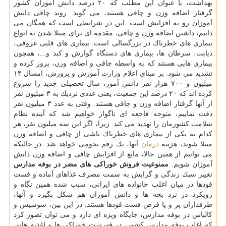
بهداشت، با عنوان این مطلب كه ۲۰ درصد دانش آموزان كشور
گرفتار اضافه وزن و چاقی هستند، می گوید: روند چاقی دانش
آموزان رو به افزایش است. این در شرایطی است كه همگان می
دانیم، داشتن اضافه وزن و چاقی، مقدمه ای برای مبتلا شدن به انواع
بیماری های خطرناك در بزرگسالی است. بیماری های قلبی عروقی،
دیابت، سرطان ها، بیماری های دستگاه گوارش و كبد و...، همچون
بیماری هایی هستند كه به واسطه چاقی و اضافه وزن، بروز كرده و
تشدید می شود. بر مبنای اعلام وزارت آموزش و پرورش، امسال ۱۴
میلیون و ۷۰۰ هزار نفر دانش آموز، سال تحصیلی جدید را شروع
كرده اند كه ۲۰ درصد این جمعیت، یعنی عددی نزدیك به ۳ میلیون نفر
از آنها گرفتار اضافه وزن و چاقی هستند. وقتی به عدد ۳ میلیون نفر
دقت نماییم، متوجه فاجعه ای ناگوار خواهیم شد كه آینده نظام
سلامت كشورمان را تهدید می كند. زیرا، اگر این سه میلیون نفر، هر
كدام به یكی از بیماری های خطرناك ناشی از چاقی و اضافه وزن
مبتلا شوند، هزینه
درمان
آنها، یك رقم نجومی خواهد شد. در حالیكه
می توانیم از همین حالا، مانع از افزایش چاقی و اضافه وزن دانش
آموزان شویم.
ممنوعیت فروش خوراكی های مضر در بوفه مدارس
تغییر سبك زندگی و گرایش به سمت مصرف غذاهای آماده و فست
فودها در میان اغلب خانواده های ایرانی، سبب شده همین نگاه و
رویكرد در نزد بچه ها و دانش آموزان هم شكل بگیرد و آنها،
طرفداران پر و پا قرص فست فودها هستند. در این بین، سوسیس و
كالباس در بوفه مدارس، جایگاه ویژه ای دارد و می توان تصور كرد
كه اغلب بوفه مدارس كشور، در فهرست خوراكی ها و اغذیه هایی