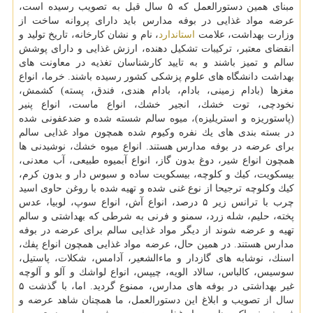
مبنای همین دستورالعمل كه ۵ سال قبل به تصویب رسیده است،
عرضه مواد غذایی در بوفه مدارس باید دارای پروانه ساخت از
وزارت بهداشت، علامت
استاندارد
، نام و نشان كارخانه، تاریخ تولید و
انقضای معتبر، تركیبات تشكیل دهنده، ارزش غذایی و دارای پوشش
سالم و تمیز باشند و به تایید كارشناسان تغذیه در معاونت های
بهداشت دانشگاه های علوم پزشكی كشور رسیده باشند. خرما، انواع
مغزها (بادام زمینی، بادام، بادام هندی، فندق، پسته) كشمش،
نخودچی، توت خشك، انجیر خشك، انواع ماست، انواع پنیر
(پاستوریزه و استریلیزه)، میوه سالم شسته شده و ضدعفونی شده
در بسته بندی های یك نفره وكیوم شده همچون مواد غذایی سالم
برای عرضه در بوفه مدارس هستند. انواع میوه خشك، نوشیدنی ها
همچون انواع شیر، دوغ بدون گاز، انواع آبمیوه طبیعی، آب معدنی،
بیسكویت، كیك و كلوچه، بیسكویت ساده و سبوس دار و بدون كرم،
كیك وكلوچه ترجیحا از نوع غنی شده و تهیه شده با روغن حاوی اسید
چرب با ترانس زیر ۵ درصد، انواع آش، انواع سوپ، لوبیا، عدس
پخته، حلیم، شله زرد، سمنو و فرنی به شرطی كه بهداشتی و سالم
تهیه و عرضه شوند از دیگر مواد غذایی سالم برای عرضه در بوفه
مدارس هستند. در همین حال، عرضه مواد غذایی همچون انواع پفك،
اسنك، نوشابه های گازدار و ماءالشعیر، آدامس، شكلات، پاستیل،
سوسیس، كالباس، سالاد الویه، چیپس، انواع لواشك و آلو و آلوچه
غیر بهداشتی در بوفه های مدارس، ممنوع گردید. اما، با گذشت ۵
سال از تصویب و ابلاغ این دستورالعمل، ما همچنان شاهد عرضه و