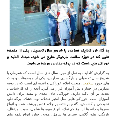
به گزارش كادایف همزمان با شروع سال تحصیلی، یكی از دغدغه
هایی كه در حوزه سلامت باردیگر مطرح می شود، مبحث اغذیه و
خوراكی هایی است كه در بوفه مدارس عرضه می شود.
به گزارش كادایف به نقل از مهر، سال های سال است كه همزمان با
شروع سال تحصیلی و بازگشایی مدارس، یكی از موضوعات و بحث
های حوزه
سلامت
، مبحث اقلام خوراكی و اغذیه ای است كه در بوفه
مدارس در اختیار دانش آموزان قرار می گیرد. آنچه را كه كارشناسان
تغذیه بر آن تاكید دارند، خوراكی های مغذی و مفید برای دانش
آموزان است. خوراكی هایی مثل انجیر خشك، توت خشك، برگه هلو،
نخودچی و كشمش، گندم برشته، برنجك، عدس برشته شده و انواع
مغزها و دانه ها از نوع كم نمك، انواع میوه ها شامل، سیب، پرتقال،
نارنگی، هلو، گلابی، سبزی ها شامل، هویج، خیار، انواع لقمه های