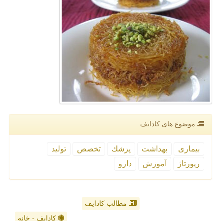
موضوع های كادایف
بیماری
بهداشت
پزشك
تخصص
تولید
رپورتاژ
آموزش
دارو
مطالب کادایف
کادایف - خانه