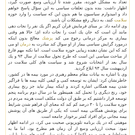
تعداد به مشكل خورده، مقرر شده تا ارزیابی وسع صورت گیرد،
اظهار داشت: بنده بدون تعلقات سیاسی به این سؤال پاسخ خواهم
داد و امیدوارم سیاسیون ما هم بدون این كه سیاست را وارد حوزه
سلامت
كنند، به دنبال رفع مشكلات آن باشند.
وی ادامه داد: بر مبنای فرمایش قرآن كریم اگر یك نفر را نجات دهی
مانند آن است كه جان یك امت را نجات داده ای؛ حالا هم وقتی
بیماری به مركز درمانی رجوع می كند
پزشك
معالج بدون اینكه
درمورد گرایش سیاسی بیمار از او سوال كند مبادرت به
درمان
او می
كند كه این نشان دهنده زیبایی حوزه سلامت است. اما نكته مهم فارغ
از مباحث سیاسی این است كه طرح تحول سلامت از سال ۹۳ و یك
سال بعد از انتخابات شروع شد و سیاست های كلی سلامت در
اردیبهشت سال ۹۳ ابلاغ گردید.
وی با اشاره به بیانات مقام معظم رهبری در مورد بیمه ها در كشور،
خاطرنشان كرد: ایشان به توسعه كمی و كیفی كلیه بیمه ها با فراگیر
شدن بیمه همگانی اشاره كردند و اینكه بیمار نباید جز رنج بیماری
خود، رنج دیگری را تحمل كند. همینطور ما در سال دوم برنامه پنجم
توسعه قرار داشتیم كه بر طبق آن دولت مكلف است هزینه مردم در
حوزه سلامت را تا ۳۰ درصد كم كند كه معنای آن فراهم شدن شرایط
برای پوشش همگانی بیمه است كه یكی از طریق های آن پوشش
بیمه مجانی برای افراد كمتر برخودار جامعه است.
موهبتی كه در یك برنامه تلویزیونی صحبت می كرد، در ادامه اظهار
نمود: مبحث ارزیابی وسع از آن زمان هم مطرح بود، اما ما به
خوداظهاری خود مردم اكتفا كردیم مانند سایر كشورهای دنیا، با این