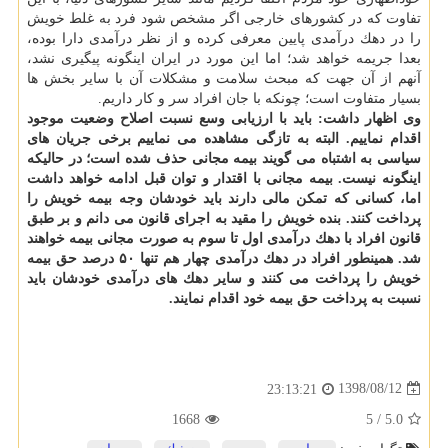
تفاوت كه در كشورهای خارجی اگر مشخص شود فرد به غلط خویش
را در دهك درآمدی پایین معرفی كرده و از نظر درآمدی دارا بوده،
بعدا جریمه خواهد شد؛ اما این مورد در ایران اینگونه پیگیری نشد،
آنهم از آن جهت كه مبحث سلامت و مشكلات آن با سایر بخش ها
بسیار متفاوت است؛ چونكه با جان افراد سر و كار داریم.
وی اظهار داشت: باید با ارزیابی وسع نسبت اصلاح وضعیت موجود
اقدام نماییم. البته به تازگی مشاهده می نماییم برخی جریان های
سیاسی به اشتباه می گویند بیمه مجانی حذف شده است؛ در حالیكه
اینگونه نیست. بیمه مجانی با اقتدار و توان قبل ادامه خواهد داشت
اما، كسانی كه تمكن مالی دارند باید خودشان وجه بیمه خویش را
پرداخت كنند. بنده خویش را مقید به اجرای قانون می دانم و بر طبق
قانون افراد با دهك درآمدی اول تا سوم به صورت مجانی بیمه خواهند
شد. همینطور افراد در دهك درآمدی چهار هم تنها ۵۰ درصد حق بیمه
خویش را پرداخت می كنند و سایر دهك های درآمدی خودشان باید
نسبت به پرداخت حق بیمه خود اقدام نمایند.
1398/08/12
23:13:21
1668
5
/
5.0