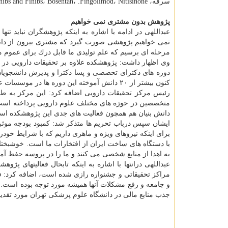
سرفه، Deferasirox، Tinibs and Finibs، Bosentan، .Fingolimod، Nitisinone و تعدادی دیگر اشاره نمود.
پژوهش بدون مشتری نمی خواهیم
عبداللهی در ادامه با اشاره به اینكه پژوهشگران نباید تنها
نمی خواهیم پژوهشی صورت گیرد كه مشتری بیرون از دانشگ
مرحله ای برسیم كه علم تولیدی ما قابل درك برای عموم مردم
وی اظهار داشت: پژوهشكده علاوه بر تحقیقات دارویی در ز
دوره های دكترای تخصصی و پسا دكترا و پذیرش دانشجویان 
كنون بیشتر از ۲۰ دانش آموخته این دوره ها در موسسات علمی داخل و خارج از كشور در موقعیت های خوب علمی مشغول به كار هستند.
رئیس مركز تحقیقات دارویی اضافه كرد: این مركز به طو
متخصصین در حوزه های مختلف علوم دارویی پرداخته است
دانش بنیان هم همچون فعالیت های جدی این پژوهشكده است
ایشان سپس درباب تحریم ها متذكر شد: كمبود بودجه موثر 
برای اینكه نیروهای ویژه و ماهری داریم كه با شرایط خودر
با دستگاه های ساخت ایران از افتخارات ما است. خوشبخت
به اهدا از منابع شخصی می كنند و ما را در پروسه حفظ آما
عبداللهی درانتها با اشاره به اینكه تابحال فعالیتهای پ
مراكز تحقیقاتی و جشنواره رازی شده است، اضافه كرد: 
جذب منابع مالی در دانشگاه علوم پزشكی تهران مورد تقدیر