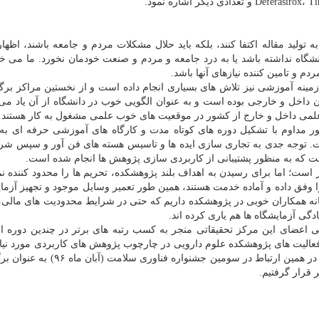
 به تولید مقاله اكتفا كنند، بلكه باید حلال مشكلات مردم و جامعه باشند، اظه
اه نداشته باشد یا به درد جامعه و مردم و صنعت خودمان نخورد. ما می خو
 و تامین كننده نیازهای آنها باشد.
مینه آموزشی نیز تلاش های بسیاری انجام داده است و از نخستین مراكز برگز
داخل و خارجی بوده است و به عنوان الگویی خوب در دانشگاه از آن یاد می 
ر مداوم با تشكیل دوره های كوتاه مدت و كارگاه های آموزشی حرفه ای به
. توجه جدی به تجاری سازی ایده ها و تاسیس هسته های فن آور و سپس ش
 كه به منظور پشتیبانی از كاربردی سازی پژوهش ها انجام شده است.
است؛ اما برای رسیدن به اهداف بلند پژوهشكده، تحریم ها را محدود كننده نم
ا وفق داده و آماده خدمت هستند، همین طور تعمیر وسایل موجود و تجهیز آزمای
انه همكاران خوبی در پژوهشكده داریم كه حتی در شرایط محدودیت های مالی،
دگی آزمایشگاه ها هم یاری كرده اند.
ژوهشی اعضای این مركز تحقیقاتی منجر به كسب رتبه های برتر در چندین دوره ا
فعالیت های پژوهشكده علوم دارویی در چارچوب پژوهش های كاربردی مورد نی
و جامعه و رفع مشكلات آنها همیشه مورد توجه بوده است. در همین ارتباط در سومین جشن
 قرار گرفتیم.