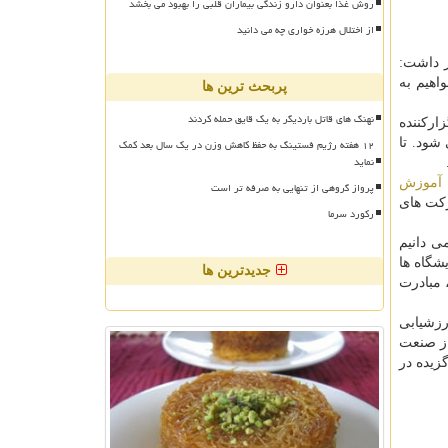
روش غذا بعنوان دارو زندگی بیماران قلبی را بهبود می بخشد
از اختلال هرزه خواری چه می دانید
ار داشت:
اهیم به
پربحث ترین ها
نهنگ های قاتل باردیگر به یک قایق حمله کردند
اركننده
۱۲ هفته رژیم فستینگ به حفظ کاهش وزن در یک سال بعد کمک
شود. تا
نماید
آموزش
پرواز گروهی از تنهایی به صرفه تر است
ركت های
رکورد سرما
ی دانیم
شگاه ها
جدیدترین ها
 مبادرت
رزشیابی
از صنعت
واره فناوری سلامت (آبان ماه ۹۶) به عنوان برگزیده در