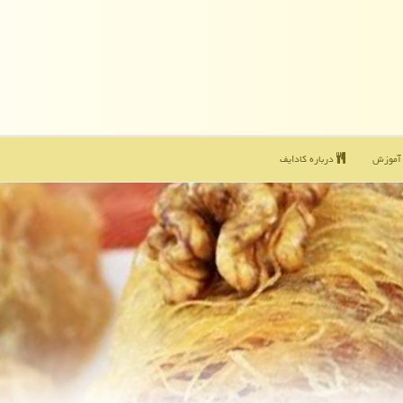
موزش
درباره كادایف