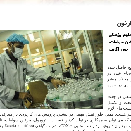
ارخون
علوم پزشكی
فین سولفات،
ر خون آگاهی
ج حاصل شده
جام شده در
 مجلات معتبر
یادی در حوزه
تلفی در جهت
نعت و تكمیل
ست های لازم
یز هست. همین طور نقش مهمی در پیشبرد پژوهش های كاربردی در معرفی 
كه می توان به همكاری در تولید كدئین فسفات، لتروزول، مرفین سولفات، نا
نیفه دیپین بعنوان داروی پایین آ