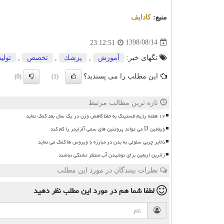
منبع:
كادایف
1398/08/14
23:12:51
تگهای خبر:
آموزش
,
پزشك
,
تخصص
,
تولید
این مطلب را می پسندید؟
(0)
(1)
تازه ترین مطالب مرتبط
۱۲ هفته رژیم فستینگ به حفظ کاهش وزن در یک سال بعد کمک نماید
ویتامین D می تواند پروتئین های سمی آلزایمر را کم کند
ذخایر چربی سلولی به بدن در مبارزه با ویروس ها کمک می نماید
زائرین اربعین برای نوشیدن آب منتظر تشنگی نباشند
نظرات بینندگان در مورد این مطلب
لطفا شما هم
در مورد این مطلب
نظر دهید