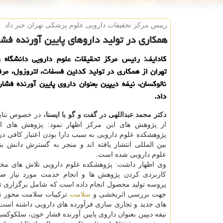
رییس مركز تحقیقات دارویی علوم پزشكی تهران خبر داد
همكاری در تولید داروهای پایین آورنده فش
كادایف: رئیس مركز تحقیقات علوم دارویی دانشگاه 
تهران از همكاری در تولید كدئین فسفات، لتروزول، مر
نالوكسان، نیفه دیپین بعنوان داروی پایین آورنده فشا
داد.
دكتر محمد عبداللهی در گفت و گو با ایسنا،
در خصوص نتای
از پژوهش های این مركز اظهار نمود: پژوهش های ان
پژوهشكده علوم دارویی به سبب دارا بودن اعتبار كافی در
بین المللی انتشار یافته اند و منجر به گسترش دانش بن
علوم دارویی شده است.
وی اظهار داشت: پژوهشكده علوم دارویی تلاش های مخ
كاربردی كردن پژوهش ها و انجام خدمت مورد نیاز ص
پروسه تولید محصول انجام داده است كه شامل برگزاری ت
جهت بررسی اثربخشی و
سلامت
تركیبات سلامت محور ن
های جدید و تجاری سازی فرآورده های دارویی داشته است 