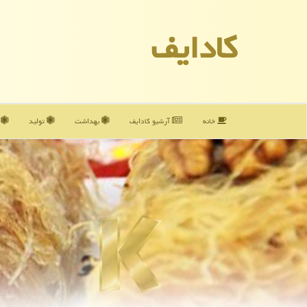
كادایف
خانه
آرشیو كادایف
بهداشت
تولید
آ