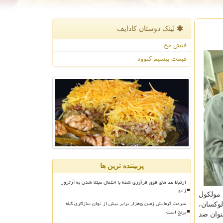
لینک دوستان كادایف
فیش حج
قیمت بیسیم کنوود
پربیننده ترین ها
ارتباط غذاهای فوق فرآوری شده با احتمال مبتلا شدن به آرتروز
زانو
مولكول
سرعت گرمایش زمین ۵هزار برابر بیش از توان سازگاری گیاه
لوكسان،
برنج است
ورنده فشار خون، سلكوكسیب بعنوان داروی بازدارنده انتخابی COX-۲، شربت گیاهی Zataria multiflora بعنوان ضد