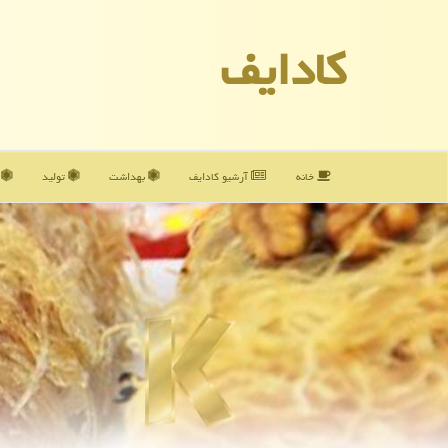
كادایف
خانه
آرشیو كادایف
بهداشت
تولید
آ