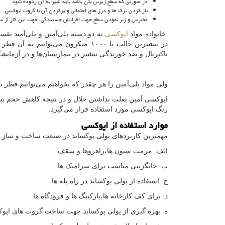
در صورتی که سطح زیرین بتن باشد باید شیرابه آن زدوده شود
باز کردن ترک ها و درز های احتمالی و پرکردن آن با گروت اپوکسی
مضرس و زبر نمودن سطح جهت افزایش چسبندگی، جهت این کار از سا
خانواده مواد
اپوکسی
به دو دسته پلی‌آمین و پلی‌آمید تقس
در بیشترین حالت تا ۱۰۰۰ میکرون می‌
باکتریال و ضد خورندگی بیشتر در بیمارستان‌ها و در آزمایشگ
ولی مواد پلی‌آمین را هر چقدر که بخواهیم می‌توانیم قطر ب
اپوکسی آمین بعلت نداشتن حلال و در نتیجه کاهش حجم بی
رنگ اپوکسی مورد استفاده قرار می‌گیرد.
موارد استفاده از اپوکسی
مهمترین کاربردهای پولی پوکساید در صنعت ساخت و ساز 
الف: مرمت ستون ها،راهروها و سقف
ب: جایگزینی مناسب برای سرامیک ها
ج: استفاده از پولی پوکساید در راه پله ها
د: برای کف کارخانه ها،پارکینگ ها و فرودگاه ها
ه: بهره گیری از پولی پوکساید جهت ساخت گروت های اپو