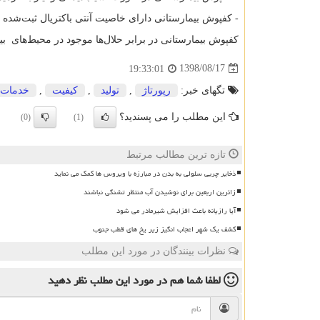
- کفپوش بیمارستانی دارای خاصیت آنتی باکتریال ثبت‌ش
کفپوش بیمارستانی در برابر حلال‌ها موجود در محیط‌های بی
1398/08/17
19:33:01
تگهای خبر:
رپورتاژ
,
تولید
,
كیفیت
,
خدمات
این مطلب را می پسندید؟
(0)
(1)
تازه ترین مطالب مرتبط
ذخایر چربی سلولی به بدن در مبارزه با ویروس ها کمک می نماید
زائرین اربعین برای نوشیدن آب منتظر تشنگی نباشند
آیا رازیانه باعث افزایش شیرمادر می شود
کشف یک شهر اعجاب انگیز زیر یخ های قطب جنوب
نظرات بینندگان در مورد این مطلب
لطفا شما هم
در مورد این مطلب
نظر دهید