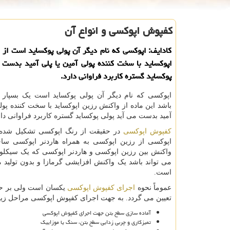
كفپوش اپوكسی و انواع آن
كادایف: اپوكسی كه نام دیگر آن پولی پوكساید است از
اپوكساید با سخت كننده پولی آمین یا پلی آمید بدست 
پوكساید گستره كاربرد فراوانی دارد.
اپوکسی که نام دیگر آن پولی پوکساید است یک بسپا
باشد این ماده از واکنش رزین اپوکساید با سخت کننده پولی
آمید بدست می آید پولی پوکساید گستره کاربرد فراوانی دار
کفپوش اپوکسی
در حقیقت از رنگ اپوکسی تشکیل شده
اپوکسی از رزین اپوکسی به همراه هاردنر اپوکسی سا
واکنش بین رزین اپوکسی و هاردنر اپوکسی که یک سیکلو آ
می تواند باشد یک واکنش افزایشی گرمازا و بدون تولید
است.
عموماً نحوه
اجرای کفپوش اپوکسی
یکسان است ولی بر ح
تعیین می گردد. به جهت اجرای کفپوش اپوکسی مراحل زیر
آماده سازی سطح بتن جهت اجرای کفپوش اپوکسی
تمیزکاری و چربی زدایی سطح بتن، سنگ یا موزاییک