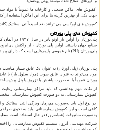
و: قیرهای اصلاح شده توسط پولی پوکساید
کفپوش های اماکن صنعتی و کارخانه ها عموماً با مواد سم
جهت یکی از بهترین گزینه ها برای این اماکن استفاده از 
کفپوش های اپوکسی می توانند ضد اسید،آنتی استاتیک(کانداک
کفپوش های پلی یورتان
پلی‌یورتان را او
صنایع جهان داشتند. اولین پلی ‌یورتان ، از واکنش دی‌ایزوسیا
پلی‌یورتان (
PU
) نام عمومی پلیمرهایی است که دارای پیوند 
پلی یورتان (پلی اورتان) به عنوان یک عایق بسیار مناسب ش
مواد می‌تواند به عنوان عایق صوت (مواد سلول باز) یا عا
یورتان عموماً یا به صورت پاشش یا تزریق یا پنل پیش‌ساخت
از نکات مهم بهداشتی که باید مراکز بیمارستانی رعایت 
کفپوش بیمارستانی به دو صورت کفپوش بیمارستانی مخصو
در نوع اول باید به‌صورت هم‌زمان ویژگی آنتی استاتیک و ا
کافی است و این کفپوش بیمارستانی باید به نحوی طراحی، 
به‌صورت تمام‌وقت (شبانه‌روز) در حال استفاده است منطب
شرکت مهندسی آترون سیستم کفپوش بیمارستانی را اختصاصا
که بهداشت در اولویت قرار دارد را پیشنهاد می‌دهد