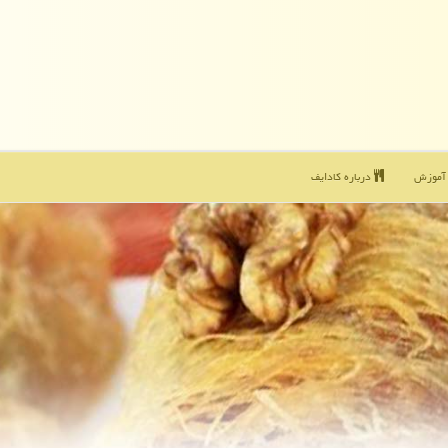
موزش
درباره كادایف