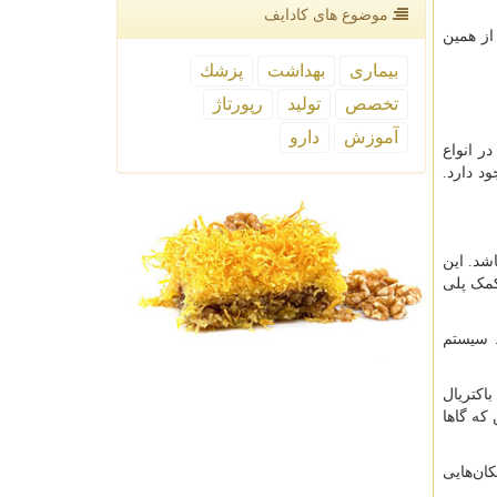
موضوع های كادایف
از همین
بیماری
بهداشت
پزشك
تخصص
تولید
رپورتاژ
آموزش
دارو
را در انواع
ود دارد.
شد. این
کمک پلی
. سیستم
اکتریال
که گاها
ان‌هایی