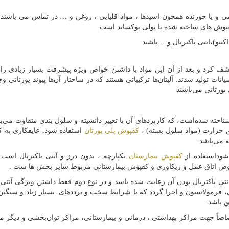
ی و یا خورنده همچون اسیدها ، مواد قلیایی ، روغن و … در تماس می باشند 
کفپوش های ساخته شده با پولی پوکساید است.
تیو)،انتی باکتریال و… باشند.
لین بار اوتو بایر در سال ۱۹۳۷ در آلمان کشف کرد و بعد از آن این مواد با داشتن خواص ویژه پیشرفت بسیار زیادی 
نات تولید شدند. آلیتان‌ها ترکیباتی هستند که در ساختار آن‌ها پیوند یورتانی وج
یورتانی می‌باشند
ناخته شده‌است، که کاربردهای آن با تغییر دانسیته و سلول بندی متفاوت می‌با
یق حرارت (مواد سلول بسته) ،
کفپوش پلی یورتان
استفاده شود. عایقکاری به 
ه می‌باشد.
شوداستفاده از
کفپوش بیمارستان
یکپارچه ، بدون درز و آنتی باکتریال است
ص اتاق عمل و ریکاوری و کفپوش بیمارستانی مربوط سایر بخش ها ست .
نتی باکتریال بودن آن رعایت شده باشد و در نوع دوم فقط داشتن ویژگی آنتی ب
فرمولاسیون و اجرا گردد که با شرایط سخت و ترددهای بسیار زیاد و سنگین 
ق باشد.
ً جهت مراکز بهداشتی ، درمانی و بیمارستانی، مراکز توان‌بخشی و دیگر مک