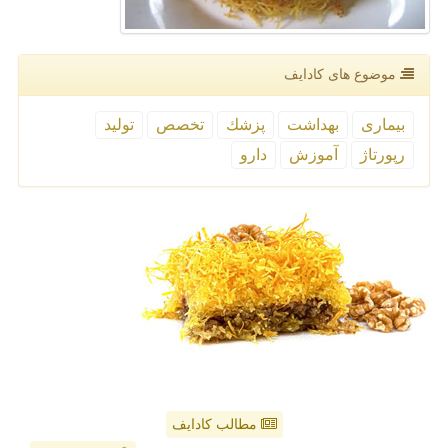
موضوع های كادایف
بیماری
بهداشت
پزشك
تخصص
تولید
رپورتاژ
آموزش
دارو
مطالب کادایف