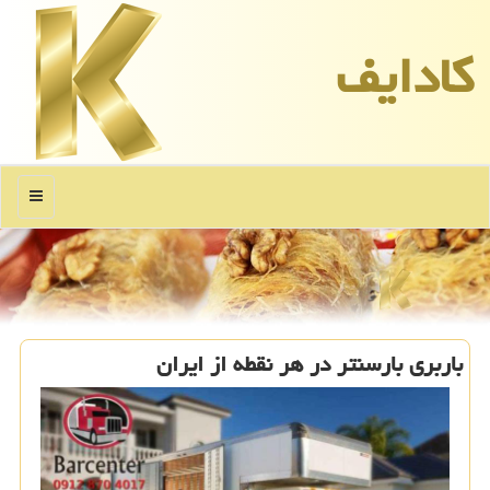
كادایف
منو
باربری بارسنتر در هر نقطه از ایران