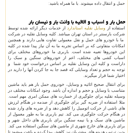
حمل و انتقال داده میشوند. با ما همراه باشید:
حمل بار و اسباب و اثاثیه با وانت بار و نیسان بار
استفاده از
وسایل نقلیه استاندارد
از خدمات دیگر ارائه شده توسط
شرکت بارسنتر در استان تهران میباشد. کلیه وسایل نقلیه در شرکت
ما با خودرو های حمل و نقل معمولی تفاوت هایی دارند و همچنین
امکانات متفاوتی که بر اساس تجربه ما به آن نیاز پیدا شده در کلیه
این خودروها تعبیه شده است. باربری ما خودروهای مختلف برای
اسباب کشی های مختلف، اعم از خودروهای سنگین و سبک را
داراست و کلیه این وسایل نقلیه بر اساس درخواست خود شما و
توجه به حجم و تعداد وسایلی که قصد جا به جا کردن آنها را دارید در
اختیار شما قرار میگیرند.
برای انتقال صحیح اثاثیه و وسایل، خودروی حمل بار هم باید ماشین
متناسب با وسایل و حجم و اندازه آن باشد. وجود امکانات مختلف در
وسیله نقلیه برای جلوگیری از خسارت های ممکن امری مهم است.
مثلا استفاده از ضربه گیر برای جلوگیری از صدمه در هنگام لرزش
های ناشی از حرکت اتومبیل را کاهش دهد و از ضربه های وارد شده
در هنگام حرکت جلوگیری می کند. تیم باربری ما به طور معمول از
ماشین های سبک و یا نیمه سنگین برای باربری های داخل شهر و
برای باربری های خارج شهری از ماشین های سنگین استفاده می کند.
بدین ترتیب هزینه های مشتریان نیز کاهش پیدا کرده و باعت میشود تا