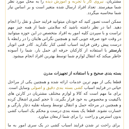
مشتریان
، نیروی کار با تجربه و آموزش دیده
را به محل مورد نظر
شما میفرستد. تعداد افراد ارسال شده متغیر است و بر اساس نیاز
شما محاسبه میگردد.
ممکن است تصور کنید که خودتان میتوانید فرایند حمل و نقل را انجام
دهید. اما در نظر داشته باشید که سلامتی شما از همه چیز مهم
تراست و با سپردن کلیه امور به افراد متخصص در این حوزه میتوانید
در وقت خود صرفه جویی کنید و همچنین نگرانی هایتان را در رابطه با
درست پیش رفتن فرایند اسباب کشی کنار بگذارید. کادر فنی اتوبار
بارسنتر
با استفاده از کارکنان حرفه ای حمل بار، شما را آسوده
خاطر میکند که انتقال لوازم شما توسط بهترین افراد انجام میشود.
بسته بندی صحیح و با استفاده از تجهیزات مدرن
قطعا یکی از مهم ترین خدمات ارائه شده و همچنین یکی از مراحل
حیاتی در فرایند اسباب
کشی بسته بندی دقیق و اصولی
وسایل است.
برای ما مهم است که کالا و لوازم مختلف مشتریان در کارتن های
باکیفیت و مخصوص به خود قرار بگیرند، تا حجم کمتری اشغال کرده
و همچنین در مرحله حمل و انتقال توسط وسیله نقلیه دچار پارگی و
خسارت نشوند. قطعا یک بسته بندی درست و محکم یک اسباب کشی
بدون استرس و راحت را برای شما ارمغان میاورد.
برای راحت تر شدن فرایند اسباب کشی در یک سری امور به ما