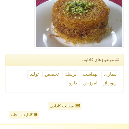
موضوع های كادایف
بیماری
بهداشت
پزشك
تخصص
تولید
رپورتاژ
آموزش
دارو
مطالب کادایف
کادایف - خانه