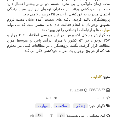
مدت زمان طولانی را بی تحرك هستند دو برابر بیشتر احتمال دارد
دست به خودكشی بزنند. در دختران نوجوان نیز این سبك زندگی
احتمال مبادرت به خودكشی را حدود ۲۵ درصد بالا می برد.
پژوهشگران تاكید كردند: یافته های بدست آمده نشان دهنده لزوم
تشویق نوجوانان به انجام فعالیت های بدنی بیشتر است كه می تواند
مهارت
ها و ارتباطات اجتماعی را نیز بهبود دهد.
به گزارش مدیكال اكسپرس، در این بررسی اطلاعات ۲۰۶ هزار و
۳۵۷ نوجوان در ۵۲ كشور با میزان درآمد پایین و متوسط مورد
مطالعه قرار گرفت. بگفته پژوهشگران در مطالعات قبلی نیز معلوم
شد كه از هر پنج نوجوان یك نفر به خودكشی فكر می كند.
منبع:
كادایف
1398/08/22
19:22:40
3206
5
/
5.0
تگهای خبر:
زندگی
,
سلامت
,
مهارت
این مطلب را می پسندید؟
(0)
(1)