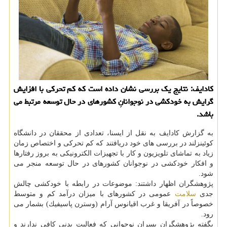
كادایف: نتایج یك بررسی نشان داده است كه كم تحركی با افزایش
گرایش به خودكشی در نوجوانانِ كشورهای در حال توسعه مرتبط می
باشد.
به گزارش كادایف به نقل از ایسنا، تعدادی از محققان در دانشگاه
كوئینزلند در بررسی های خود دریافتند كه كم تحركی و اختصاص زمان
زیاد به تماشای تلویزیون و كار با تجهیزات الكترونیكی به بروز رفتارها
و افكار خودكشی در نوجوانان كشورهای در حال توسعه منجر می
شود.
پژوهشگران اظهار داشتند: موضوعات در رابطه با خودكشی چالش
جدی
سلامت
عمومی در كشورهای با میزان درآمد كم و متوسط
خصوصاً در آفریقا و غرب اقیانوس آرام (وسترن پاسیفیك) بشمار می
رود.
بگفته پژوهشگران پسران نوجوانی كه فعالیت بدنی كافی ندارند و