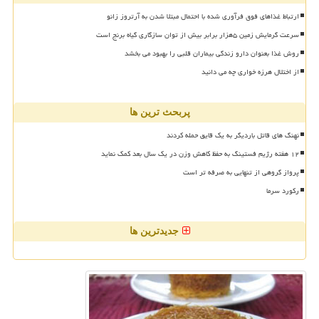
ارتباط غذاهای فوق فرآوری شده با احتمال مبتلا شدن به آرتروز زانو
سرعت گرمایش زمین ۵هزار برابر بیش از توان سازگاری گیاه برنج است
روش غذا بعنوان دارو زندگی بیماران قلبی را بهبود می بخشد
از اختلال هرزه خواری چه می دانید
پربحث ترین ها
نهنگ های قاتل باردیگر به یک قایق حمله کردند
۱۲ هفته رژیم فستینگ به حفظ کاهش وزن در یک سال بعد کمک نماید
پرواز گروهی از تنهایی به صرفه تر است
رکورد سرما
جدیدترین ها