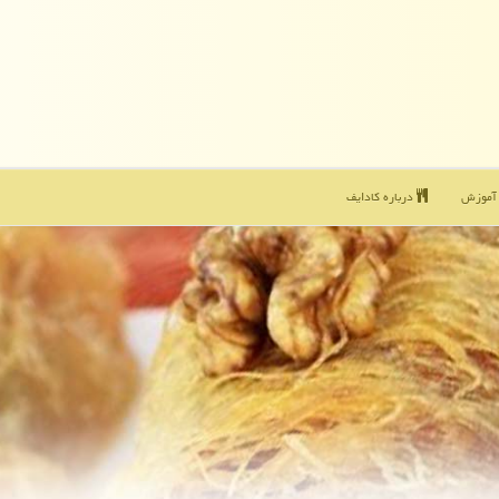
موزش
درباره كادایف