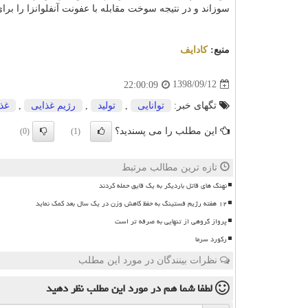
سوزاند و در نتیجه سوخت مقابله با عفونت آنفلوانزا را بر
منبع:
كادایف
1398/09/12
22:00:09
تگهای خبر:
توانایی
,
تولید
,
رژیم غذایی
,
غذا
این مطلب را می پسندید؟
(0)
(1)
تازه ترین مطالب مرتبط
نهنگ های قاتل باردیگر به یک قایق حمله کردند
۱۲ هفته رژیم فستینگ به حفظ کاهش وزن در یک سال بعد کمک نماید
پرواز گروهی از تنهایی به صرفه تر است
رکورد سرما
نظرات بینندگان در مورد این مطلب
لطفا شما هم
در مورد این مطلب
نظر دهید