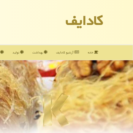
كادایف
خانه
آرشیو كادایف
بهداشت
تولید
آ