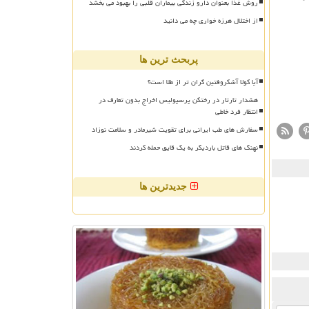
روش غذا بعنوان دارو زندگی بیماران قلبی را بهبود می بخشد
از اختلال هرزه خواری چه می دانید
پربحث ترین ها
آیا کولا آشکروفتین گران تر از طلا است؟
هشدار تارتار در رختکن پرسپولیس اخراج بدون تعارف در
انتظار فرد خاطی
سفارش های طب ایرانی برای تقویت شیرمادر و سلامت نوزاد
نهنگ های قاتل باردیگر به یک قایق حمله کردند
جدیدترین ها