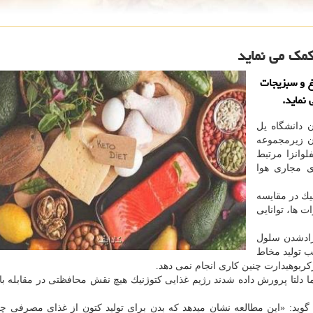
 كمك می نماید
غ و سبزیجات
نماید.
 دانشگاه یل
ن زیرمجموعه
نفلوانزا مرتبط
ی مجاری هوا
یك در مقایسه
 ها، توانایی
زادشدن سلول
بب تولید مخاط
ربوهیدارت چنین كاری انجام نمی دهد.
كه موش ها بدون ژن كدگذاری كننده سلول های T گاما دلتا پرورش داده شدند رژیم غذایی كتوژنیك هیچ نقش محافظتی در مقا
گوید: «این مطالعه نشان میدهد كه بدن برای تولید كتون از غذای مصرفی 