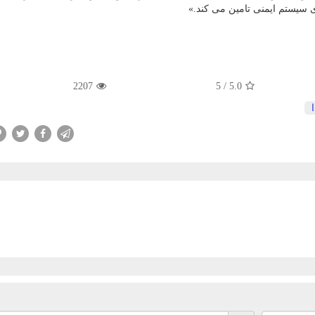
ای سیستم ایمنی تامین می كند.»
2207
5
/
5.0