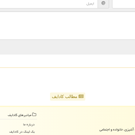
مطالب کادایف
میانبرهای كادایف
درباره ما
آشپزی، خانواده و اجتماعی
بک لینک در كادایف