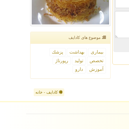
موضوع های كادایف
بیماری
بهداشت
پزشك
تخصص
تولید
رپورتاژ
آموزش
دارو
کادایف - خانه