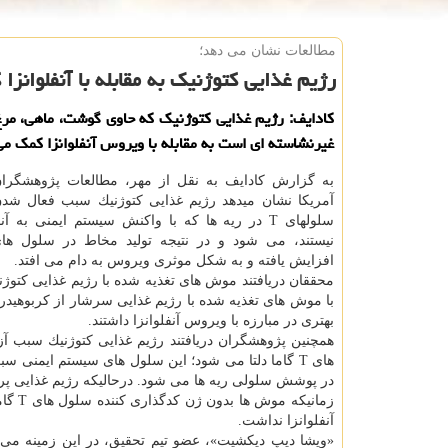
مطالعات نشان می دهد؛
رژیم غذایی كتوژنیك به مقابله با آنفلوانزا
كادایف: رژیم غذایی كتوژنیك كه حاوی گوشت، ماهی، مر
غیرنشاسته ای است به مقابله با ویروس آنفلوانزا كمك می 
به گزارش كادایف به نقل از مهر، مطالعات پژوهشگران
آمریكا نشان میدهد رژیم غذایی كتوژنیك سبب فعال شد
سلولهای T در ریه ها كه با واكنش سیستم ایمنی به آ
نیستند، می شود و در نتیجه تولید مخاط در سلول ها
افزایش یافته و به شكل موثری ویروس به دام می افتد.
محققان دریافتند موش های تغذیه شده با رژیم غذایی كتوژن
با موش های تغذیه شده با رژیم غذایی سرشار از كربوهیدرات
بهتری در مبارزه با ویروس آنفلوانزا داشتند.
همچنین پژوهشگران دریافتند رژیم غذایی كتوژنیك سبب آ
های T گاما دلتا می شود؛ این سلول های سیستم ایمنی س
در پوشش سلولی ریه ها می شود. درحالیكه رژیم غذایی پرك
زمانی
آنفلوانزا نداشت.
«ویشا دیپ دیكشیت»، عضو تیم تحقیق، در این زمینه می 